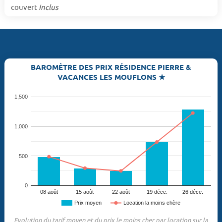
couvert
Inclus
BAROMÈTRE DES PRIX RÉSIDENCE PIERRE &
VACANCES LES MOUFLONS ★
1,500
1,000
500
0
08 août
15 août
22 août
19 déce.
26 déce.
Prix moyen
Location la moins chère
Evolution du tarif moyen et du prix le moins cher par location sur la