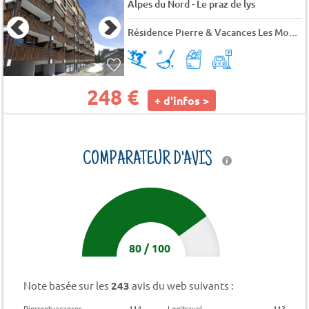
-
Alpes du Nord
Le praz de lys
Résidence Pierre & Vacances Les Mouflons
248 €
+ d'infos >
COMPARATEUR D'AVIS
80
/
100
Note basée sur les
243
avis du web suivants :
Pierreetvacances
114
Logitravel
113