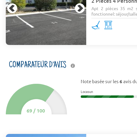
2 Pièces 4 Person
Apt 2 pièces 35 m2 s
fonctionnel: séjour/salle
COMPARATEUR D'AVIS
Note basée sur les
6
avis du
Locasun
69
/
100