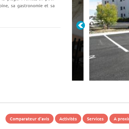
oine, sa gastronomie et sa
age de fin de séjour.
Comparateur d'avis
Activités
Services
A proxi