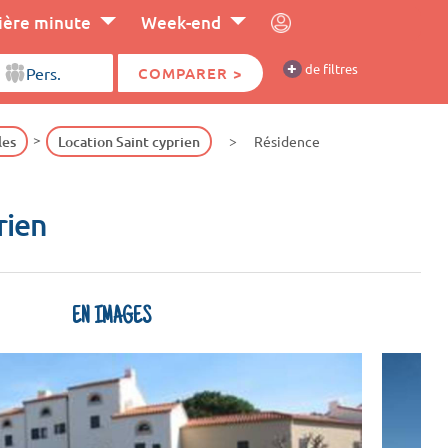
ière minute
Week-end
+
de filtres
COMPARER >
les
Location Saint cyprien
Résidence
rien
EN IMAGES