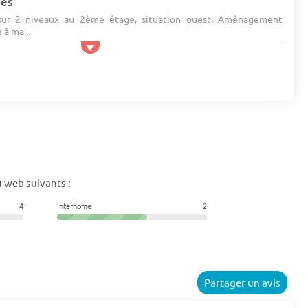
nes
ur 2 niveaux au 2ème étage, situation ouest. Aménagement
 à ma...
 web suivants :
4
Interhome
2
Partager un avis