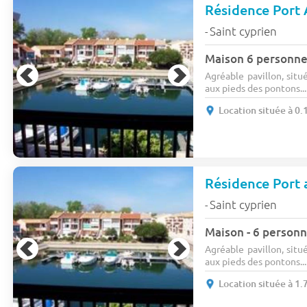
Résidence Port 
Saint cyprien
-
Maison 6 personn
Agréable pavillon, sit
aux pieds des pontons...
Location située à 0.
Résidence Port 
Saint cyprien
-
Maison - 6 personne
Agréable pavillon, sit
aux pieds des pontons...
Location située à 1.