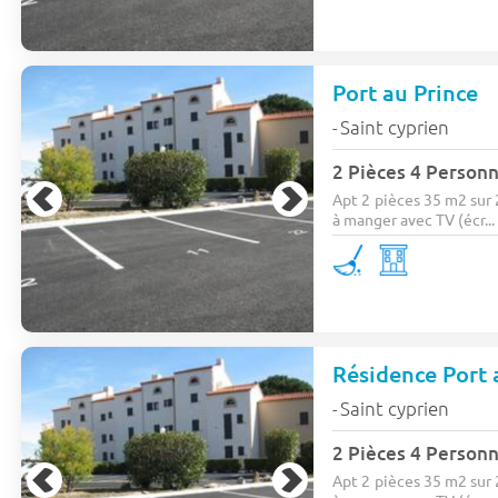
Port au Prince
Saint cyprien
-
2 Pièces 4 Person
Apt 2 pièces 35 m2 sur
à manger avec TV (écr...
Résidence Port 
Saint cyprien
-
2 Pièces 4 Person
Apt 2 pièces 35 m2 sur