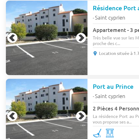
Résidence Port 
Saint cyprien
-
Appartement - 3 pe
Très belle vue sur les M
proche des c...
Location située à 1.
Port au Prince
Saint cyprien
-
2 Pièces 4 Person
La résidence Port au Pr
vous propose ses a...