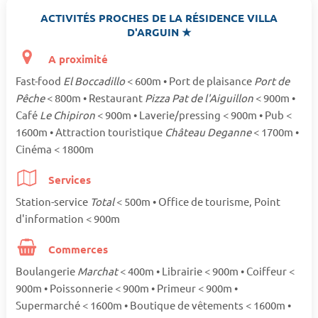
ACTIVITÉS PROCHES DE LA RÉSIDENCE VILLA
D'ARGUIN ★
A proximité
Fast-food
El Boccadillo
< 600m • Port de plaisance
Port de
Pêche
< 800m • Restaurant
Pizza Pat de l'Aiguillon
< 900m •
Café
Le Chipiron
< 900m • Laverie/pressing < 900m • Pub <
1600m • Attraction touristique
Château Deganne
< 1700m •
Cinéma < 1800m
Services
Station-service
Total
< 500m • Office de tourisme, Point
d'information < 900m
Commerces
Boulangerie
Marchat
< 400m • Librairie < 900m • Coiffeur <
900m • Poissonnerie < 900m • Primeur < 900m •
Supermarché < 1600m • Boutique de vêtements < 1600m •