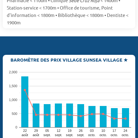
Pharmacie < 1100m • Clinique
Sede Cruz Roja
< 1400m •
Station-service < 1700m • Office de tourisme, Point
d'information < 1800m • Bibliothèque < 1800m • Dentiste <
1900m
BAROMÈTRE DES PRIX VILLAGE SUNSEA VILLAGE ★
2,000
1,500
1,000
500
0
22
29
05
12
19
26
03
10
17
24
août
août
sept.
sept.
sept.
sept.
octo.
octo.
octo.
octo.