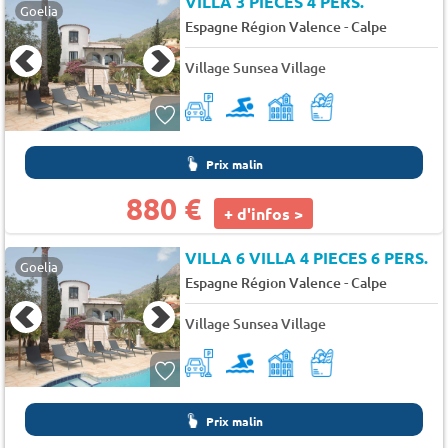
VILLA 3 PIECES 4 PERS.
Goelia
-
Espagne Région Valence
Calpe
Village Sunsea Village
Prix malin
880 €
+ d'infos >
VILLA 6 VILLA 4 PIECES 6 PERS.
Goelia
-
Espagne Région Valence
Calpe
Village Sunsea Village
Prix malin