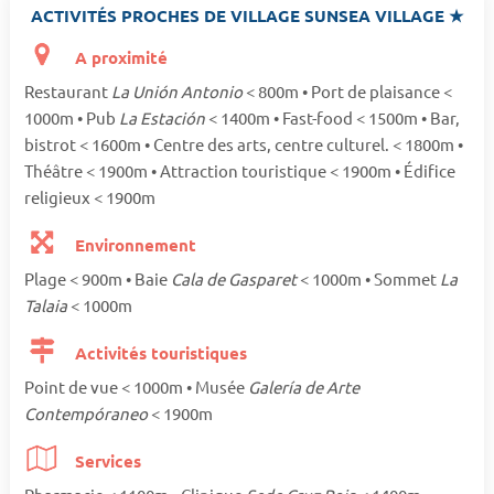
ACTIVITÉS PROCHES DE VILLAGE SUNSEA VILLAGE ★
A proximité
Restaurant
La Unión Antonio
< 800m • Port de plaisance <
1000m • Pub
La Estación
< 1400m • Fast-food < 1500m • Bar,
bistrot < 1600m • Centre des arts, centre culturel. < 1800m •
Théâtre < 1900m • Attraction touristique < 1900m • Édifice
religieux < 1900m
Environnement
Plage < 900m • Baie
Cala de Gasparet
< 1000m • Sommet
La
Talaia
< 1000m
Activités touristiques
Point de vue < 1000m • Musée
Galería de Arte
Contempóraneo
< 1900m
Services