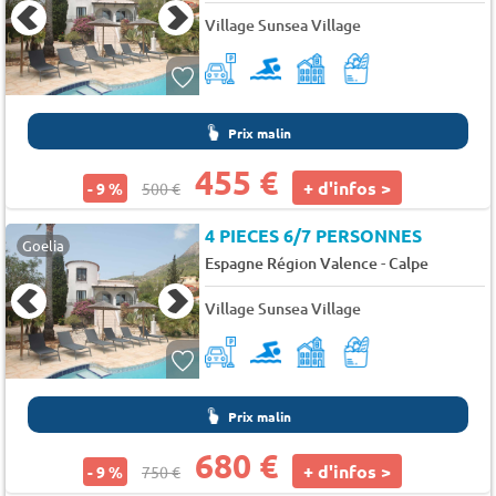
Village Sunsea Village
Prix malin
455 €
+ d'infos >
- 9 %
500 €
4 PIECES 6/7 PERSONNES
Goelia
-
Espagne Région Valence
Calpe
Village Sunsea Village
Prix malin
680 €
+ d'infos >
- 9 %
750 €