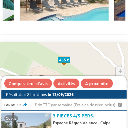
455 €
+
−
Comparateur d'avis
Activités
A proximité
Résultats > 8 locations
le 12/09/2026
Prix TTC par semaine (Frais de dossier inclus)
PARTAGER
3 PIECES 4/5 PERS.
Goelia
-
Espagne Région Valence
Calpe