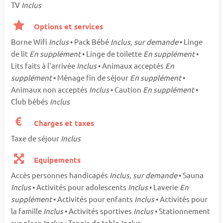
TV
Inclus
Options et services
Borne Wifi
Inclus
• Pack Bébé
Inclus, sur demande
• Linge
de lit
En supplément
• Linge de toilette
En supplément
•
Lits faits à l'arrivée
Inclus
• Animaux acceptés
En
supplément
• Ménage fin de séjour
En supplément
•
Animaux non acceptés
Inclus
• Caution
En supplément
•
Club bébés
Inclus
Charges et taxes
Taxe de séjour
Inclus
Equipements
Accès personnes handicapés
Inclus, sur demande
• Sauna
Inclus
• Activités pour adolescents
Inclus
• Laverie
En
supplément
• Activités pour enfants
Inclus
• Activités pour
la famille
Inclus
• Activités sportives
Inclus
• Stationnement
sur place
Inclus
• Tennis de table
Inclus