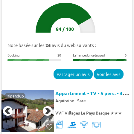
84
/
100
Note basée sur les
26
avis du web suivants :
Booking
20
Lafrancedunordausud
6
Partager un avis
Voir les avis
A
ppartement - TV - 5 pers. - 42m2
TripandCo
-
Aquitaine
Sare
VVF Villages Le Pays Basque
★★★