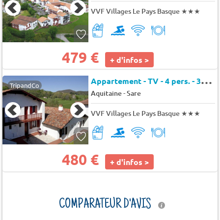
VVF Villages Le Pays Basque
★★★
479 €
+ d'infos >
A
ppartement - TV - 4 pers. - 35m2
TripandCo
-
Aquitaine
Sare
VVF Villages Le Pays Basque
★★★
480 €
+ d'infos >
COMPARATEUR D'AVIS