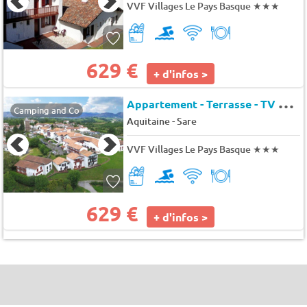
VVF Villages Le Pays Basque
★★★
629 €
+ d'infos >
A
ppartement - Terrasse - TV 6 pers.
Camping and Co
-
Aquitaine
Sare
VVF Villages Le Pays Basque
★★★
629 €
+ d'infos >