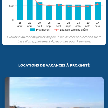
500
0
15
22
29
05
19
26
03
10
17
août
août
août
sept.
sept.
sept.
octo.
octo.
octo.
Prix moyen
Location la moins chère
Evolution du tarif moyen et du prix le moins cher par location sur la
base d'un appartement 4 personnes pour 1 semaine.
LOCATIONS DE VACANCES À PROXIMITÉ