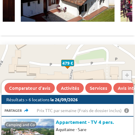
479 €
+
−
Comparateur d'avis
Activités
Services
Avis in
Résultats > 6 locations
le 26/09/2026
Prix TTC par semaine (Frais de dossier inclus)
PARTAGER
Appartement - TV 4 pers.
Camping and Co
-
Aquitaine
Sare