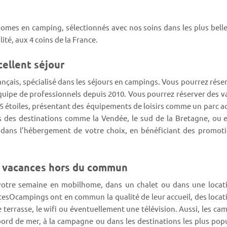
mes en camping, sélectionnés avec nos soins dans les plus bell
té, aux 4 coins de la France.
ellent séjour
ançais, spécialisé dans les séjours en campings. Vous pourrez rés
quipe de professionnels depuis 2010. Vous pourrez réserver des 
5 étoiles, présentant des équipements de loisirs comme un parc aq
ns des destinations comme la Vendée, le sud de la Bretagne, ou 
 dans l’hébergement de votre choix, en bénéficiant des promo
u vacances hors du commun
votre semaine en mobilhome, dans un chalet ou dans une locati
ancesOcampings ont en commun la qualité de leur accueil, des loca
rasse, le wifi ou éventuellement une télévision. Aussi, les cam
bord de mer, à la campagne ou dans les destinations les plus pop