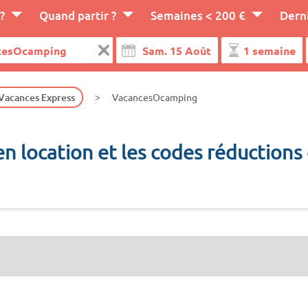
?
Quand partir ?
Semaines < 200 €
Dern
 Vacances Express
VacancesOcamping
en location et les codes réductio