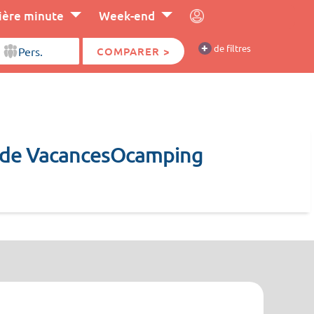
ière minute
Week-end
+
de filtres
COMPARER >
ns de VacancesOcamping