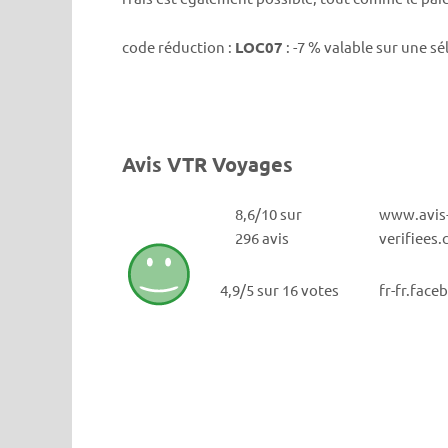
code réduction :
LOC07
: -7 % valable sur une 
Avis VTR Voyages
8,6/10 sur
www.avis
296 avis
verifiees
4,9/5 sur 16 votes
fr-fr.fac