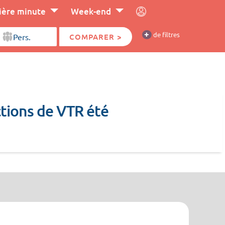
ière minute
Week-end
+
de filtres
COMPARER >
ctions de VTR été