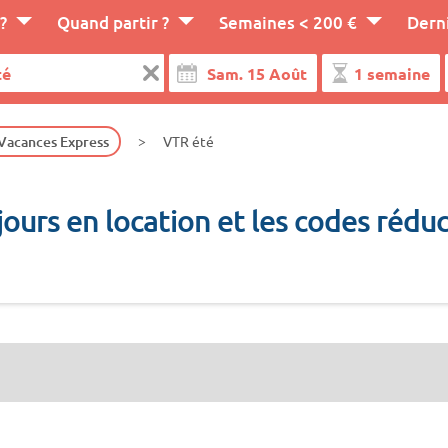
?
Quand partir ?
Semaines < 200 €
Dern
 Vacances Express
VTR été
ours en location et les codes rédu