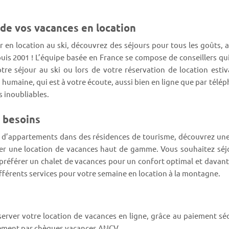
 de vos vacances en location
r en location au ski, découvrez des séjours pour tous les goûts, a
puis 2001 ! L’équipe basée en France se compose de conseillers qu
tre séjour au ski ou lors de votre réservation de location estiv
le humaine, qui est à votre écoute, aussi bien en ligne que par télé
s inoubliables.
s besoins
s d’appartements dans des résidences de tourisme, découvrez u
rver une location de vacances haut de gamme. Vous souhaitez séj
référer un chalet de vacances pour un confort optimal et davanta
différents services pour votre semaine en location à la montagne.
erver votre location de vacances en ligne, grâce au paiement séc
aiement par chèques vacances ANCV.