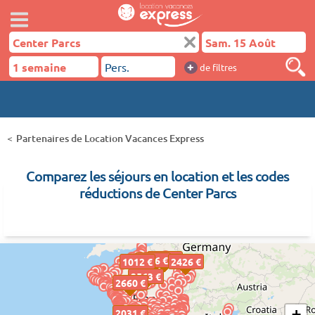
+
de filtres
Partenaires de Location Vacances Express
Comparez les séjours en location et les codes
réductions de Center Parcs
2299 €
1976 €
1012 €
2426 €
2563 €
2660 €
+
2031 €