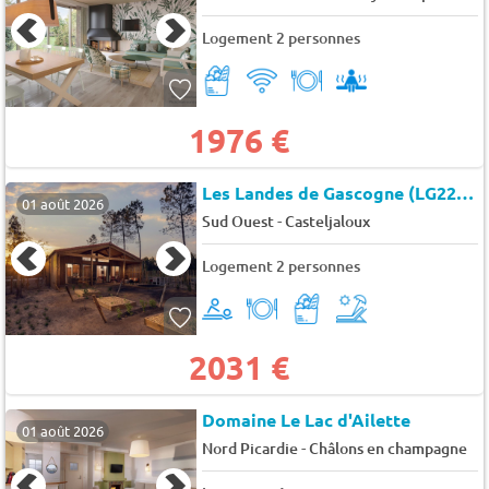
Logement 2 personnes
1976 €
Les Landes de Gascogne (LG2243)
01 août 2026
-
Sud Ouest
Casteljaloux
Logement 2 personnes
2031 €
Domaine Le Lac d'Ailette
01 août 2026
-
Nord Picardie
Châlons en champagne