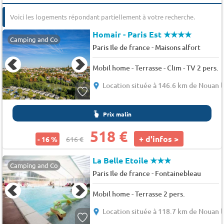
Voici les logements répondant partiellement à votre recherche.
Homair - Paris Est
★★★★
Camping and Co
-
Paris Ile de france
Maisons alfort
Mobil home - Terrasse - Clim - TV 2 pers.
Location située à 146.6 km de Nouan l
Prix malin
518 €
+ d'infos >
- 16 %
616 €
La Belle Etoile
★★★
Camping and Co
-
Paris Ile de france
Fontainebleau
Mobil home - Terrasse 2 pers.
Location située à 118.7 km de Nouan l