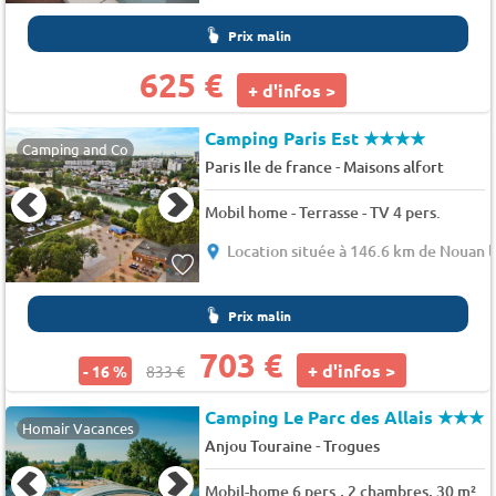
Prix malin
625 €
+ d'infos >
Camping Paris Est
★★★★
Camping and Co
-
Paris Ile de france
Maisons alfort
Mobil home - Terrasse - TV 4 pers.
Location située à 146.6 km de Nouan l
Prix malin
703 €
+ d'infos >
- 16 %
833 €
Camping Le Parc des Allais
★★★
Homair Vacances
-
Anjou Touraine
Trogues
Mobil-home 6 pers., 2 chambres, 30 m²