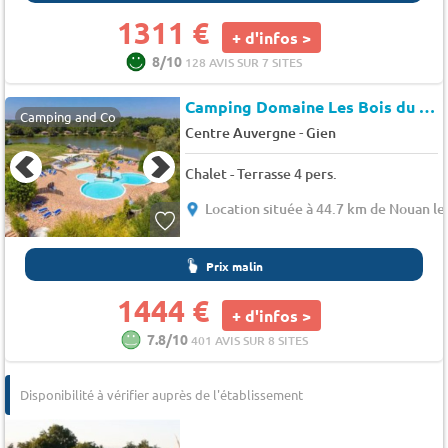
1311 €
+ d'infos >
8/10
128 AVIS SUR 7 SITES
Camping Domaine Les Bois du Bardelet
Camping and Co
-
Centre Auvergne
Gien
Chalet - Terrasse 4 pers.
Location située à 44.7 km de Nouan le
Prix malin
1444 €
+ d'infos >
7.8/10
401 AVIS SUR 8 SITES
Disponibilité à vérifier auprès de l'établissement