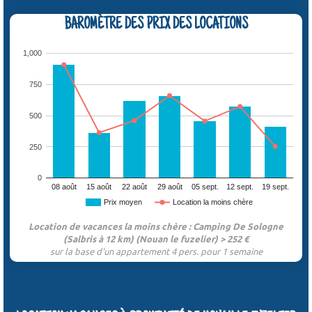
BAROMÈTRE DES PRIX DES LOCATIONS
1,000
750
500
250
0
08 août
15 août
22 août
29 août
05 sept.
12 sept.
19 sept.
Prix moyen
Location la moins chère
Location de vacances la moins chère : Camping De Sologne
(Salbris à 12 km) (Nouan le fuzelier) > 252 €
sur la base d'un appartement 4 pers. pour 1 semaine