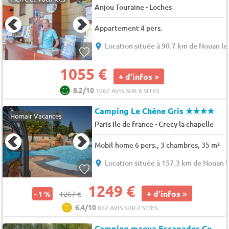
-
Anjou Touraine
Loches
Appartement 4 pers.
Location située à 90.7 km de Nouan le
1055 €
+ d'infos >
8.2/10
1067 AVIS SUR 8 SITES
Camping Le Chêne Gris
★★★★
Homair Vacances
-
Paris Ile de france
Crecy la chapelle
Mobil-home 6 pers., 3 chambres, 35 m²
Location située à 157.3 km de Nouan l
1249 €
+ d'infos >
- 1 %
1267 €
6.4/10
862 AVIS SUR 2 SITES
Camping maeva Escapades Country Park - Touquin