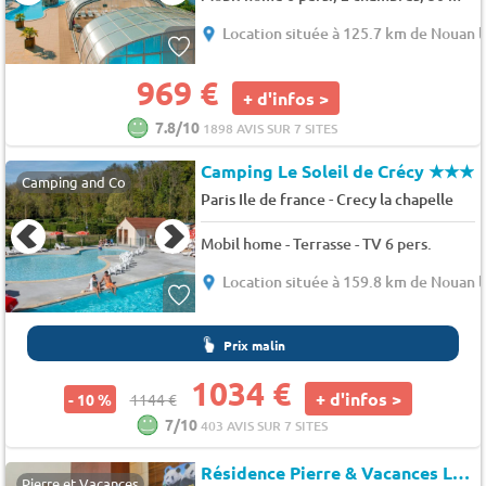
Location située à 125.7 km de Nouan l
969 €
+ d'infos >
7.8/10
1898 AVIS SUR 7 SITES
Camping Le Soleil de Crécy
★★★
Camping and Co
-
Paris Ile de france
Crecy la chapelle
Mobil home - Terrasse - TV 6 pers.
Location située à 159.8 km de Nouan l
Prix malin
1034 €
+ d'infos >
- 10 %
1144 €
7/10
403 AVIS SUR 7 SITES
Résidence Pierre & Vacances Le Moulin des Cordeliers*
Pierre et Vacances