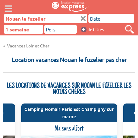
+
de filtres
Vacances Loir-et-Cher
Location vacances Nouan le fuzelier pas cher
LES LOCATIONS DE VACANCES SUR NOUAN LE FUZELIER LES
MOINS CHÈRES
Camping Homair Paris Est Champigny sur
e)
C
marne
Maisons alfort