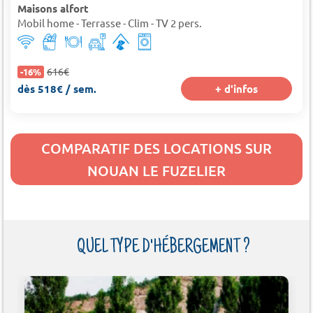
Maisons alfort
Mobil home - Terrasse - Clim - TV 2 pers.
616€
-16%
dès 518€ / sem.
+ d'infos
COMPARATIF DES LOCATIONS SUR
NOUAN LE FUZELIER
QUEL TYPE D'HÉBERGEMENT ?