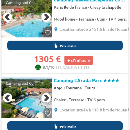
Camping and Co
-
Paris Ile de france
Crecy la chapelle
Mobil home - Terrasse - Clim - TV 4 pers.
Location située à 151.6 km de Nouan l
Prix malin
1305 €
+ d'infos >
8.1/10
172 AVIS SUR 3 SITES
Camping L'Arada Parc
★★★★
Camping and Co
-
Anjou Touraine
Tours
Chalet - Terrasse - TV 6 pers.
Location située à 118.8 km de Nouan l
Prix malin