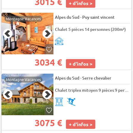
3015 €
+ d'infos >
-
Alpes du Sud
Puy saint vincent
Montagne Vacances
Chalet 5 pièces 14 personnes (200m²)
3034 €
+ d'infos >
-
Alpes du Sud
Serre chevalier
Montagne Vacances
Chalet triplex mitoyen 9 pièces 9 personnes (Marmotte 1)
3075 €
+ d'infos >