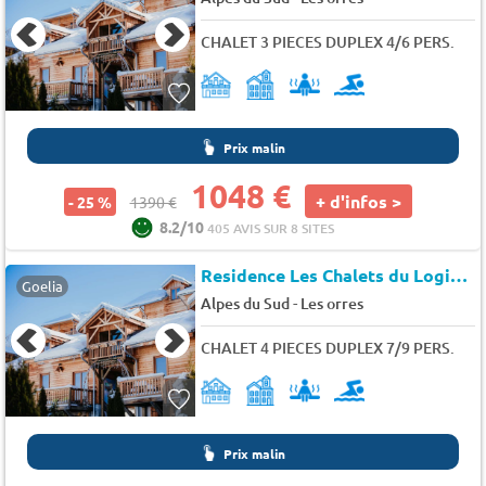
CHALET 3 PIECES DUPLEX 4/6 PERS.
Prix malin
1048 €
+ d'infos >
- 25 %
1390 €
8.2/10
405 AVIS SUR 8 SITES
Residence Les Chalets du Logis d'Orres
Goelia
-
Alpes du Sud
Les orres
CHALET 4 PIECES DUPLEX 7/9 PERS.
Prix malin