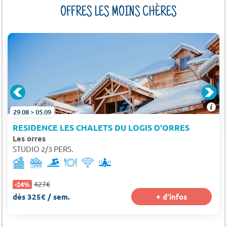
OFFRES LES MOINS CHÈRES
29.08 > 05.09
RESIDENCE LES CHALETS DU LOGIS D'ORRES
Les orres
STUDIO 2/3 PERS.
427€
-24%
dès 325€ / sem.
+ d'infos