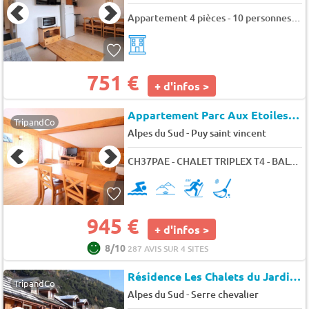
Appartement 4 pièces - 10 personnes - SuperDevoluy - Chalets superd eglantier
751 €
+ d'infos >
Appartement Parc Aux Etoiles C002PAE - Puy Saint Vincent
TripandCo
-
Alpes du Sud
Puy saint vincent
CH37PAE - CHALET TRIPLEX T4 - BALCON - 8 pers - 8 pers. - 62m2 - TV
945 €
+ d'infos >
8/10
287 AVIS SUR 4 SITES
Résidence Les Chalets du Jardin Alpin
TripandCo
-
Alpes du Sud
Serre chevalier