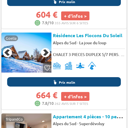
Prix malin
604 €
+ d'infos >
7.9/10
355 AVIS SUR 6 SITES
Résidence Les Flocons Du Soleil
Goelia
-
Alpes du Sud
La joue du loup
CHALET 3 PIECES DUPLEX 5/7 PERS. PREMIUM
Prix malin
664 €
+ d'infos >
7.8/10
262 AVIS SUR 7 SITES
A
ppartement 4 pièces - 10 personnes - SuperDevoluy - Chalets superd eglantier
TripandCo
-
Alpes du Sud
Superdévoluy