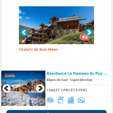
#2
#3
Résidence La Combe d'Or
Résiden
Résidence Le Hameau du Puy
★★
Goelia
-
Alpes du Sud
Superdévoluy
CHALET 3 PIECES 6 PERS.