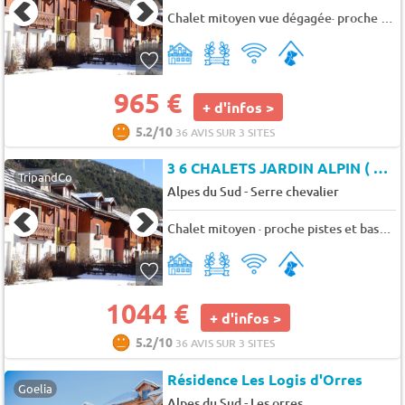
Chalet mitoyen vue dégagée· proche pistes et base loisirs l'été · idéalement situé - 6 pers. - 47m2 - TV - Animaux admis
965 €
+ d'infos >
5.2/10
36 AVIS SUR 3 SITES
3 6 CHALETS JARDIN ALPIN ( CJA483P6)
TripandCo
-
Alpes du Sud
Serre chevalier
Chalet mitoyen · proche pistes et base loisirs l'été · idéalement situé - 8 pers. - 61m2 - TV - Animaux admis
1044 €
+ d'infos >
5.2/10
36 AVIS SUR 3 SITES
Résidence Les Logis d'Orres
Goelia
-
Alpes du Sud
Les orres