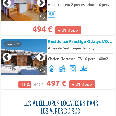
Appartement 2 pièces cabine - 6 personnes - SuperDevoluy - Chalets superd ancolie
494 €
+ d'infos >
Résidence Prestige Odalys L'Orée des Pistes
TripandCo
-
Alpes du Sud
Superdévoluy
Chalet - Terrasse - TV - 6 pers. - 40m2 - Animaux admis
497 €
+ d'infos >
- 18 %
609 €
LES MEILLEURES LOCATIONS DANS
LES ALPES DU SUD