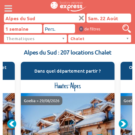
-
de filtres
Thematiques
Alpes du Sud
Chalet
Alpes du Sud : 207 locations Chalet
let
Où
Dans quel département partir ?
Hautes-Alpes
Goelia
> 29/08/2026
Goeli