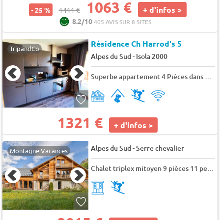
1063 €
+ d'infos >
- 25 %
1411 €
8.2/10
405 AVIS SUR 8 SITES
Résidence Ch Harrod's 5
TripandCo
-
Alpes du Sud
Isola 2000
Superbe appartement 4 Pièces dans chalet - 8 pers. - 76m2 - TV
1321 €
+ d'infos >
-
Alpes du Sud
Serre chevalier
Montagne Vacances
Chalet triplex mitoyen 9 pièces 11 personnes (Marmotte 2)