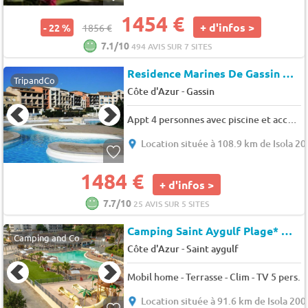
1454 €
+ d'infos >
- 22 %
1856 €
7.1/10
494 AVIS SUR 7 SITES
Residence Marines De Gassin GASMITT2
TripandCo
-
Côte d'Azur
Gassin
Appt 4 personnes avec piscine et accès direct à la plage aux marines de Gassin - 4 pers. - 30m2 - clim - TV - Animaux admis
Location située à 108.9 km de Isola 2
1484 €
+ d'infos >
7.7/10
25 AVIS SUR 5 SITES
Camping Saint Aygulf Plage*
★★
Camping and Co
-
Côte d'Azur
Saint aygulf
Mobil home - Terrasse - Clim - TV 5 pers.
Location située à 91.6 km de Isola 200