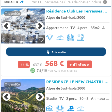
Prix TTC par semaine (Frais de dossier inclus)
PARTAGER
Résidence Club Les Terrasses d'Isola*
TripandCo
-
Alpes du Sud
Isola 2000
Appartement - TV - 4 pers. - 35m2 - Animaux admis
Prix malin
568 €
+ d'infos >
- 11 %
637 €
7.6/10
498 AVIS SUR 5 SITES
RESIDENCE LE NEW CHASTILLON
TripandCo
-
Alpes du Sud
Isola 2000
Studio - TV - 2 pers. - 20m2 - Animaux admis