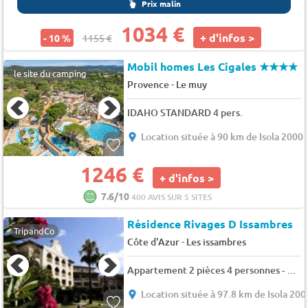
Prix malin
1034 €
+ d'infos >
- 10 %
1155 €
Mobil homes Les Cigales
★★★★
le site du camping
-
Provence
Le muy
IDAHO STANDARD 4 pers.
Location située à 90 km de Isola 2000
1246 €
+ d'infos >
7.6/10
400 AVIS SUR 5 SITES
Résidence Rivages D Issambres
TripandCo
-
Côte d'Azur
Les issambres
Appartement 2 pièces 4 personnes - Prestige - 4 pers. - 30m2 - TV
Location située à 97.8 km de Isola 200