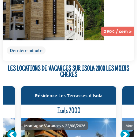
290€ / sem >
Dernière minute
LES LOCATIONS DE VACANCES SUR ISOLA 2000 LES MOINS
CHÈRES
Résidence Les Terrasses d'Isola
Isola 2000
Montagne Vacances
> 22/08/2026
Monta