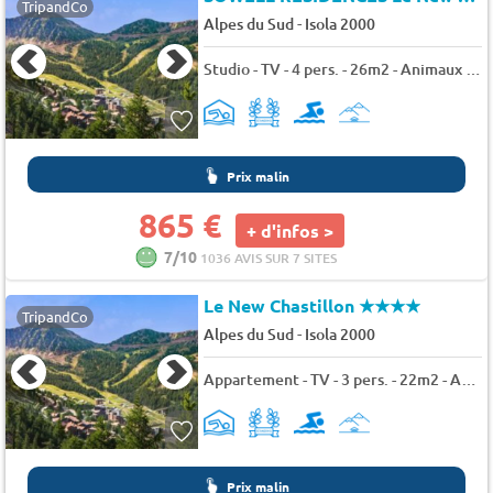
TripandCo
-
Alpes du Sud
Isola 2000
Studio - TV - 4 pers. - 26m2 - Animaux admis
Prix malin
865 €
+ d'infos >
7/10
1036 AVIS SUR 7 SITES
Le New Chastillon
★★★★
TripandCo
-
Alpes du Sud
Isola 2000
Appartement - TV - 3 pers. - 22m2 - Animaux admis
Prix malin