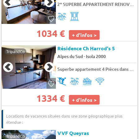
2* SUPERBE APPARTEMENT RENOVE AVEC VUE SUR PISTES - 6 pers. - 55m2 - TV
1034 €
+ d'infos >
Résidence Ch Harrod's 5
TripandCo
-
Alpes du Sud
Isola 2000
Superbe appartement 4 Pièces dans chalet - 8 pers. - 76m2 - TV
1334 €
+ d'infos >
Locations de vacances situées dans une zone géographique plus
étendue :
VVF Queyras
TripandCo