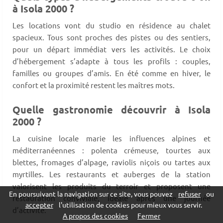
à Isola 2000 ?
Les locations vont du studio en résidence au chalet
spacieux. Tous sont proches des pistes ou des sentiers,
pour un départ immédiat vers les activités. Le choix
d’hébergement s’adapte à tous les profils : couples,
familles ou groupes d’amis. En été comme en hiver, le
confort et la proximité restent les maîtres mots.
Quelle gastronomie découvrir à Isola
2000 ?
La cuisine locale marie les influences alpines et
méditerranéennes : polenta crémeuse, tourtes aux
blettes, fromages d’alpage, raviolis niçois ou tartes aux
myrtilles. Les restaurants et auberges de la station
valorisent les produits du terroir et proposent une
En poursuivant la navigation sur ce site, vous pouvez
refuser
ou
restauration conviviale, idéale après une journée
accepter
l'utilisation de cookies pour mieux vous servir.
d’activité.
A propos des cookies
Fermer