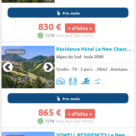
Prix malin
830 €
+ d'infos >
7/10
1036 AVIS SUR 7 SITES
Résidence Hôtel Le New Chastillon*
TripandCo
-
Alpes du Sud
Isola 2000
Studio - TV - 2 pers. - 20m2 - Animaux admis
Prix malin
865 €
+ d'infos >
7/10
1036 AVIS SUR 7 SITES
SOWELL RESIDENCES Le New Chastillon