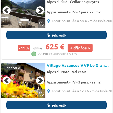
-
Alpes du Sud
Ceillac en queyras
Appartement - TV - 2 pers. - 23m2
Location située à 58.4 km de Isola 200
Prix malin
625 €
+ d'infos >
- 11 %
699 €
7.5/10
21 AVIS SUR 4 SITES
Village Vacances VVF Le Grand Val Cenis
TripandCo
-
Alpes du Nord
Val cenis
Appartement - TV - 3 pers. - 22m2
Location située à 123.6 km de Isola 2
Prix malin