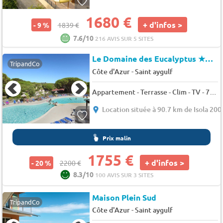
1680 €
+ d'infos >
- 9 %
1839 €
7.6/10
216 AVIS SUR 5 SITES
Le Domaine des Eucalyptus
★★★
TripandCo
-
Côte d'Azur
Saint aygulf
Appartement - Terrasse - Clim - TV - 7 pers. - 48m2 - Animaux admis
Location située à 90.7 km de Isola 200
Prix malin
1755 €
+ d'infos >
- 20 %
2200 €
8.3/10
100 AVIS SUR 3 SITES
Maison Plein Sud
TripandCo
-
Côte d'Azur
Saint aygulf