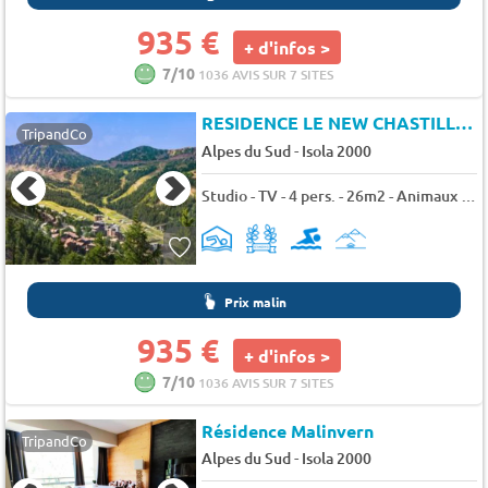
935 €
+ d'infos >
7/10
1036 AVIS SUR 7 SITES
RESIDENCE LE NEW CHASTILLON
TripandCo
-
Alpes du Sud
Isola 2000
Studio - TV - 4 pers. - 26m2 - Animaux admis
Prix malin
935 €
+ d'infos >
7/10
1036 AVIS SUR 7 SITES
Résidence Malinvern
TripandCo
-
Alpes du Sud
Isola 2000