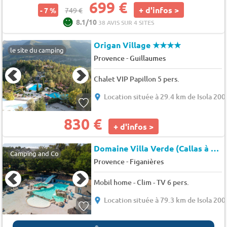
699 €
+ d'infos >
- 7 %
749 €
8.1/10
38 AVIS SUR 4 SITES
Origan Village
★★★★
le site du camping
-
Provence
Guillaumes
Chalet VIP Papillon 5 pers.
Location située à 29.4 km de Isola 200
830 €
+ d'infos >
Domaine Villa Verde (Callas à 5 km)
Camping and Co
-
Provence
Figanières
Mobil home - Clim - TV 6 pers.
Location située à 79.3 km de Isola 200