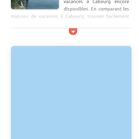
vacances à Cabourg encore
disponibles. En comparant les
maisons de vacances à Cabourg, trouvez facilement
votre séjour en maisons, maisonnettes ou villas.
Célèbre station balnéaire de la côte normande, Cabourg
est réputée pour sa magnifique plage et son
atmosphère familiale. Pour passer une semaine ou plus,
vous pourrez louer une maison à Cabourg et profiter de
son superbe environnement. Pour vos enfants, la
station balnéaire a ég...