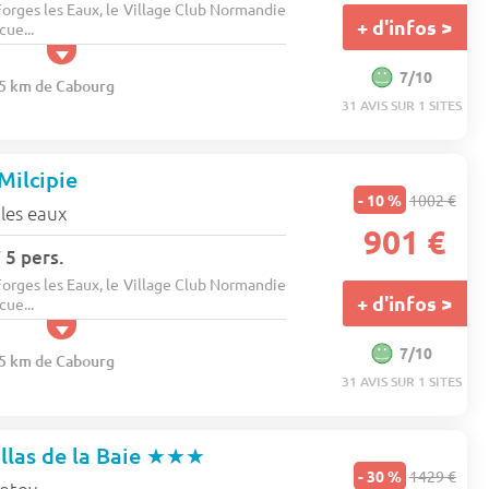
orges les Eaux, le Village Club Normandie
+ d'infos >
cue...
7/10
25 km de Cabourg
31 AVIS SUR 1 SITES
Milcipie
- 10 %
1002 €
les eaux
901 €
 5 pers.
orges les Eaux, le Village Club Normandie
+ d'infos >
cue...
7/10
25 km de Cabourg
31 AVIS SUR 1 SITES
llas de la Baie
★★★
- 30 %
1429 €