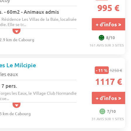
rotoy
995 €
rs. - 60m2 - Animaux admis
 Résidence Les Villas de la Baie, localisée
+ d'infos >
e. Elle se tr...
8/10
62.9 km de Cabourg
161 AVIS SUR 3 SITES
es Le Milcipie
- 11 %
1250 €
les eaux
1117 €
 7 pers.
orges les Eaux, le Village Club Normandie
+ d'infos >
cue...
7/10
25 km de Cabourg
31 AVIS SUR 1 SITES