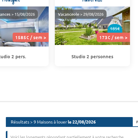
cances
> 15/08/2026
Vacanceole
> 29/08/2026
185€
1585€ / sem >
173€ / sem >
tudio 2 pers.
Studio 2 personnes
Résultats > 9 Maisons à louer
le 22/08/2026
Voici les logements répondant partiellement à votre recherche.