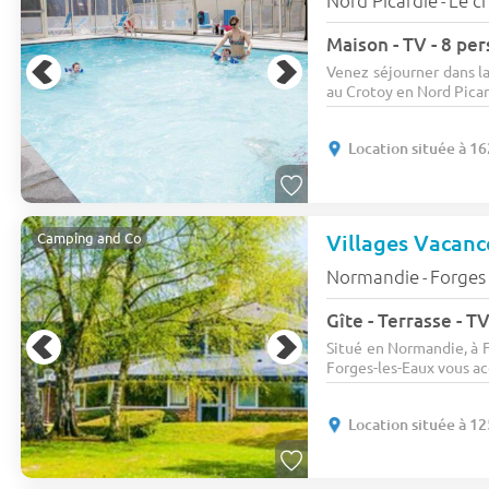
Nord Picardie
Le c
-
Maison - TV - 8 pe
Venez séjourner dans la
au Crotoy en Nord Picardi
Location située à 1
Villages Vacanc
Camping and Co
Normandie
Forges 
-
Gîte - Terrasse - TV
Situé en Normandie, à F
Forges-les-Eaux vous ac
Location située à 1