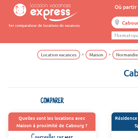
Où partir 
1er comparateur de locations de vacances
Thematiqu
Location vacances
Maison
Normandie
Cab
COMPARER
Quelles sont les locations avec
Résidence 
Maison à proximité de Cabourg ?
S
Courseulles sur mer