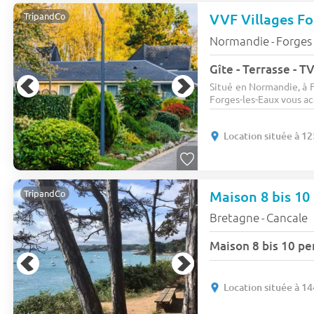
TripandCo
Normandie
Forges 
-
Gîte - Terrasse - TV
Situé en Normandie, à F
Forges-les-Eaux vous ac
Location située à 1
Maison 8 bis 10
TripandCo
Bretagne
Cancale
-
Maison 8 bis 10 pe
Location située à 1