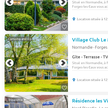
Situé en Normandie, à F
Forges-les-Eaux vous ac
Location située à 1
Village Club Le 
Camping and Co
Normandie
Forges 
-
Gîte - Terrasse - TV
Situé en Normandie, à F
Forges-les-Eaux vous ac
Location située à 1
Résidence les Vi
TripandCo