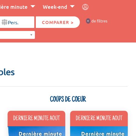
ière minute
Week-end
-
de filtres
COMPARER >
bles
COUPS DE COEUR
DERNIERE MINUTE AOUT
DERNIERE MINUTE AOUT