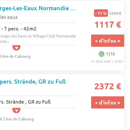
VVF Villages Forges-Les-Eaux Normandie ETE
- 11 %
1250 €
les eaux
1117 €
 - 7 pers. - 42m2
orges les Eaux, le Village Club Normandie
+ d'infos >
cue...
7/10
25 km de Cabourg
31 AVIS SUR 1 SITES
 pers. Strände, GR zu Fuß
2372 €
rs. Strände , GR zu Fuß
+ d'infos >
44.5 km de Cabourg