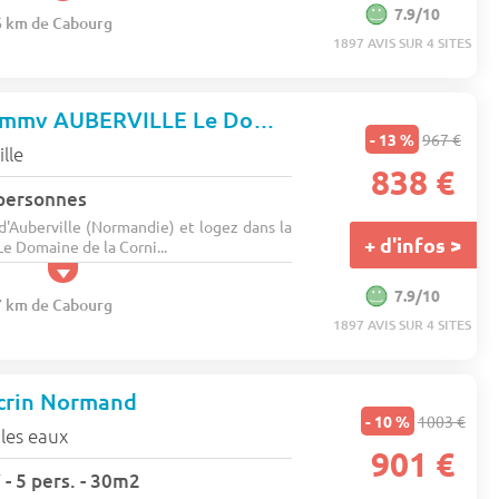
7.9/10
.6 km de Cabourg
1897 AVIS SUR 4 SITES
Résidence Club mmv AUBERVILLE Le Domaine de la Corniche*
- 13 %
967 €
lle
838 €
 personnes
Auberville (Normandie) et logez dans la
+ d'infos >
e Domaine de la Corni...
7.9/10
.7 km de Cabourg
1897 AVIS SUR 4 SITES
Ecrin Normand
- 10 %
1003 €
les eaux
901 €
 - 5 pers. - 30m2