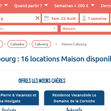
?
Quand partir ?
Semaines < 200 €
Dern
es
Maison
Calvados
Cabourg
Maison Cabourg
ourg : 16 locations Maison disponi
OFFRES LES MOINS CHÈRES
Pierre & Vacances et
Résidence Vacancéole Le
pa Houlgate
Domaine de la Corniche
Houlgate
Auberville