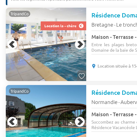
Résidence Doma
TripandCo
Bretagne
Le tronc
-
Location la - chère
Entre les plages breto
Domaine de la baie de Sa
Location située à 1
Résidence Doma
TripandCo
Normandie
Aubervi
-
Succombez au charme d'
Résidence Vacancéole L