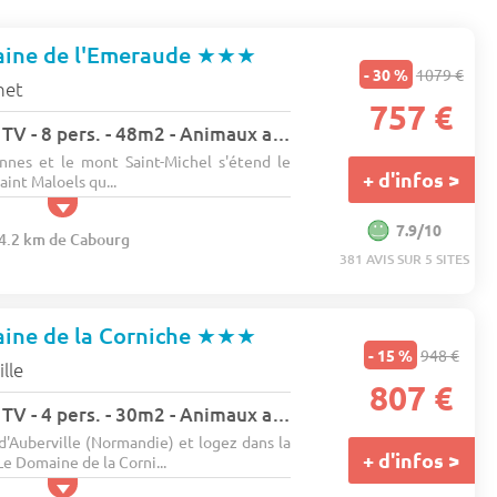
ine de l'Emeraude
★★★
- 30 %
1079 €
het
757 €
Maison - Terrasse - TV - 8 pers. - 48m2 - Animaux admis
nnes et le mont Saint-Michel s'étend le
+ d'infos >
int Maloels qu...
7.9/10
54.2 km de Cabourg
381 AVIS SUR 5 SITES
ine de la Corniche
★★★
- 15 %
948 €
lle
807 €
Maison - Terrasse - TV - 4 pers. - 30m2 - Animaux admis
Auberville (Normandie) et logez dans la
+ d'infos >
e Domaine de la Corni...