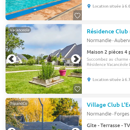
Location située à 6
Vacanceole
Normandie
Aubervi
-
Maison 2 pièces 4
Succombez au charme d'
Résidence Vacancéole L
Location située à 6
Village Club L'
TripandCo
Normandie
Forges 
-
Gîte - Terrasse - TV