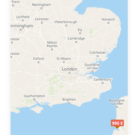
995 €