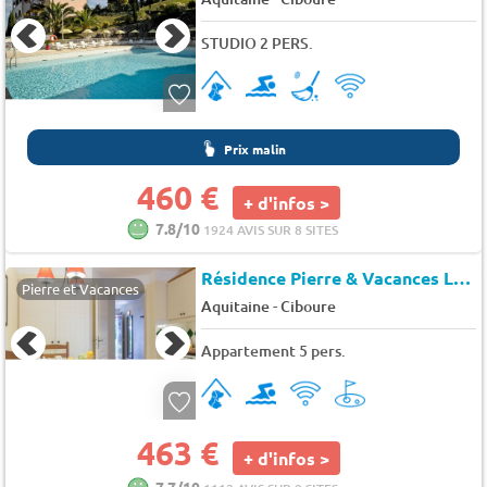
STUDIO 2 PERS.
Prix malin
460 €
+ d'infos >
7.8/10
1924 AVIS SUR 8 SITES
Résidence Pierre & Vacances La Villa Maldagora
Pierre et Vacances
-
Aquitaine
Ciboure
Appartement 5 pers.
463 €
+ d'infos >
7.7/10