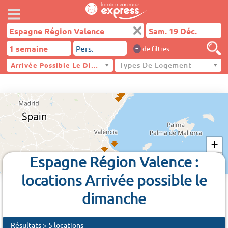
-
de filtres
Types De Logement
Arrivée Possible Le Dimanche
Espagne Région Valence
+
Espagne Région Valence :
−
locations Arrivée possible le
dimanche
Résultats > 5 locations