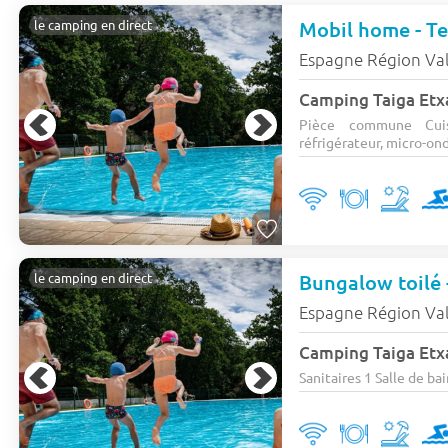
Mobil home - Ter
le camping en direct
Espagne Région Va
Camping Taiga Etx
Pièce commune Cuis
réfrigérateur, micro-ond
Bungalow toilé -
le camping en direct
Espagne Région Va
Camping Taiga Etx
Sanitaires 1 Salle de bai