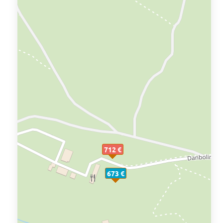
712 €
673 €