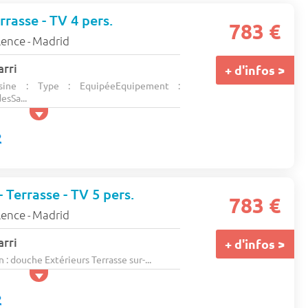
rasse - TV 4 pers.
783 €
lence
Madrid
-
arri
+ d'infos >
ine : Type : EquipéeEquipement :
esSa...
 Terrasse - TV 5 pers.
783 €
lence
Madrid
-
arri
+ d'infos >
n : douche Extérieurs Terrasse sur-...