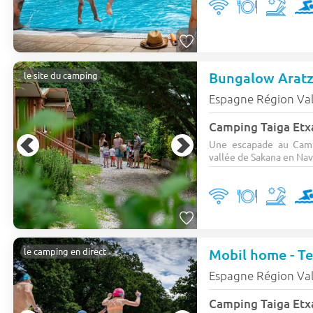
Bungalow Aratz 
le site du camping
Espagne Région Va
Camping Taiga Etx
Une escapade au Camp
vallée de Sakana en Nava
Mobil home - Ter
le camping en direct
Espagne Région Va
Camping Taiga Etx