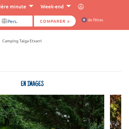
ière minute
Week-end
+
de filtres
COMPARER >
Camping Taiga Etxarri
EN IMAGES