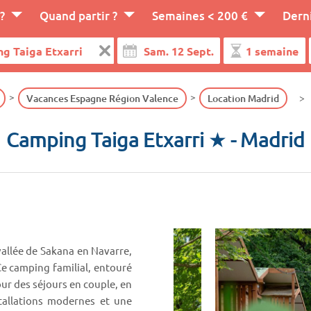
?
Quand partir ?
Semaines < 200 €
Dern
Vacances Espagne Région Valence
Location Madrid
Camping Taiga Etxarri ★
- Madrid
vallée de Sakana en Navarre,
Ce camping familial, entouré
our des séjours en couple, en
stallations modernes et une