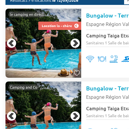
Résultats > 6 locations
le 12/09/2026
Bungalow - Terra
le camping en direct
Espagne Région Va
Location la - chère
Camping Taiga Etx
Sanitaires 1 Salle de bai
Bungalow - Terra
Camping and Co
Espagne Région Va
Camping Taiga Etx
Sanitaires 1 Salle de bai