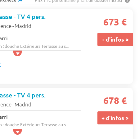
Prix TTC par semaine (Frais de dossier inclus)
PARTAGER
sse - TV 4 pers.
673 €
lence
Madrid
-
arri
+ d'infos >
n : douche Extérieurs Terrasse au s...
sse - TV 4 pers.
678 €
lence
Madrid
-
arri
+ d'infos >
n : douche Extérieurs Terrasse au s...