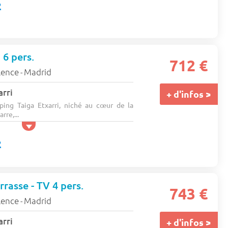
6 pers.
712 €
lence
Madrid
-
arri
+ d'infos >
ing Taiga Etxarri, niché au cœur de la
rre,...
rasse - TV 4 pers.
743 €
lence
Madrid
-
arri
+ d'infos >