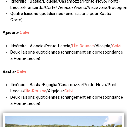
Itinéraire
: Bastia/Biguglia/Casamozza/Ponte-Novo/Ponte-
Leccia/Francardo/Corte/Venaco/Vivario/Vizzavona/Bocogna
Quatre liaisons quotidiennes (cinq liaisons pour Bastia-
Corte).
Ajaccio-
Calvi
Itinéraire
: Ajaccio/Ponte-Leccia/
l’Île-Rousse
/Algajola/
Calvi
Deux liaisons quotidiennes (changement en correspondance
à Ponte-Leccia).
Bastia-
Calvi
Itinéraire
: Bastia/Biguglia/Casamozza/Ponte-Novo/Ponte-
Leccia/
l’Île-Rousse
/Algajola/
Calvi
Deux liaisons quotidiennes (changement en correspondance
à Ponte-Leccia)