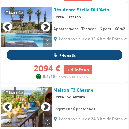
Résidence Stella Di L'Aria
TripandCo
-
Corse
Tizzano
Appartement - Terrasse - 6 pers. - 60m2
Location située à 32.6 km de Porto ve
Prix malin
2094 €
+ d'infos >
9.1/10
19 AVIS SUR 3 SITES
Maison F3 Charme
TripandCo
-
Corse
Solenzara
Logement 6 personnes
Location située à 24.3 km de Porto ve