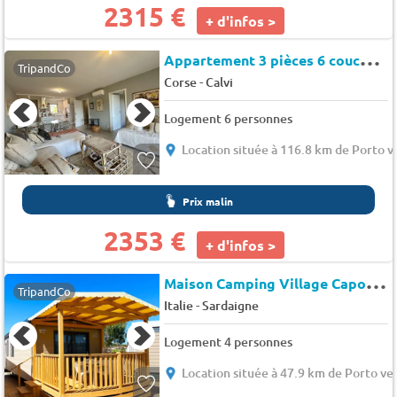
2315 €
+ d'infos >
A
ppartement 3 pièces 6 couchages CALVI - Caroline 3
TripandCo
-
Corse
Calvi
Logement 6 personnes
Location située à 116.8 km de Porto v
Prix malin
2353 €
+ d'infos >
M
aison Camping Village Capo d'Orso
TripandCo
-
Italie
Sardaigne
Logement 4 personnes
Location située à 47.9 km de Porto ve