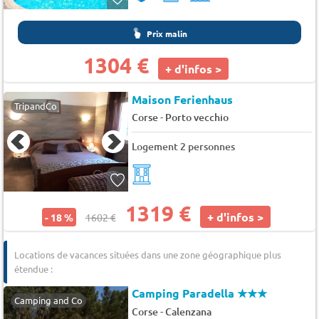
Prix malin
1304 €
+ d'infos >
Maison Ferienhaus
TripandCo
-
Corse
Porto vecchio
Logement 2 personnes
1319 €
+ d'infos >
- 18 %
1602 €
Locations de vacances situées dans une zone géographique plus
étendue :
Camping Paradella
★★★
Camping and Co
-
Corse
Calenzana