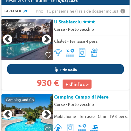
Résultats > 31 locations
le 15/08/2026
Prix TTC par semaine (Frais de dossier inclus)
PARTAGER
U Stabiacciu
★★★
Camping and Co
-
Corse
Porto vecchio
Chalet - Terrasse 4 pers.
Prix malin
930 €
+ d'infos >
Camping Campo di Mare
Camping and Co
-
Corse
Porto vecchio
Mobil home - Terrasse - Clim - TV 6 pers.