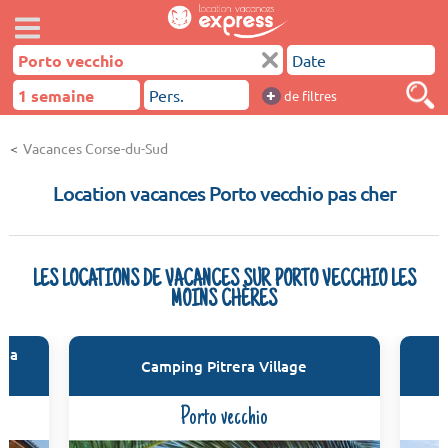
+
de filtres
Vacances Corse-du-Sud
Location vacances Porto vecchio pas cher
LES LOCATIONS DE VACANCES SUR PORTO VECCHIO LES
MOINS CHÈRES
sna
R
Camping Pitrera Village
Porto vecchio