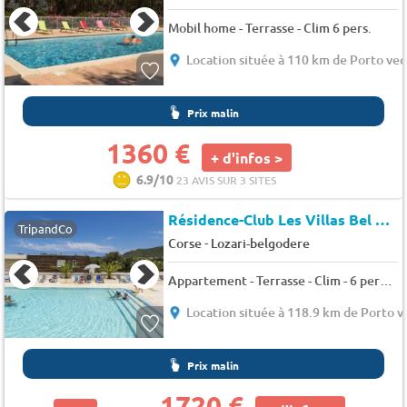
Mobil home - Terrasse - Clim 6 pers.
Location située à 110 km de Porto vec
Prix malin
1360 €
+ d'infos >
6.9/10
23 AVIS SUR 3 SITES
Résidence-Club Les Villas Bel Godères
TripandCo
-
Corse
Lozari-belgodere
Appartement - Terrasse - Clim - 6 pers. - 42m2
Location située à 118.9 km de Porto v
Prix malin
1720 €