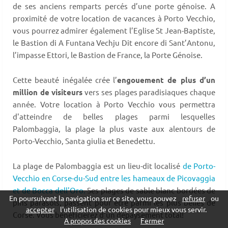
de ses anciens remparts percés d’une porte génoise. A
proximité de votre location de vacances à Porto Vecchio,
vous pourrez admirer également l’Eglise St Jean-Baptiste,
le Bastion di A Funtana Vechju Dit encore di Sant’Antonu,
l’impasse Ettori, le Bastion de France, la Porte Génoise.
Cette beauté inégalée crée l’
engouement de plus d’un
million de visiteurs
vers ses plages paradisiaques chaque
année. Votre location à Porto Vecchio vous permettra
d'atteindre de belles plages parmi lesquelles
Palombaggia, la plage la plus vaste aux alentours de
Porto-Vecchio, Santa giulia et Benedettu.
La plage de Palombaggia est un lieu-dit localisé
de Porto-
Vecchio en Corse-du-Sud entre les hameaux de Picovaggia
et de Bocca dell'Oro.
Ses plages de sable blanc bordées de
En poursuivant la navigation sur ce site, vous pouvez
refuser
ou
pins parasols, passent pour être parmi les plus belles de
accepter
l'utilisation de cookies pour mieux vous servir.
Corse. Vous bénéficierez d'un dépaysement total!
A propos des cookies
Fermer