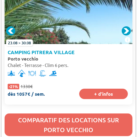
RTO-VECCHIO
23.08 > 30.08
CAMPING PITRERA VILLAGE
Porto vecchio
Chalet - Terrasse - Clim 6 pers.
1330€
-21%
dès 1057€ / sem.
+ d'infos
COMPARATIF DES LOCATIONS SUR
PORTO VECCHIO