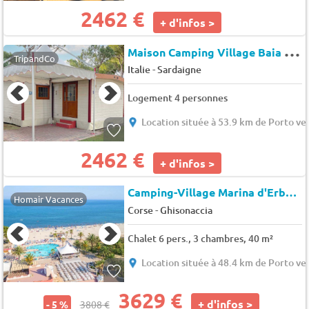
2462 €
+ d'infos >
M
aison Camping Village Baia Blu La Tortuga
TripandCo
-
Italie
Sardaigne
Logement 4 personnes
Location située à 53.9 km de Porto ve
2462 €
+ d'infos >
Camping-Village Marina d'Erba Rossa (4164)
Homair Vacances
-
Corse
Ghisonaccia
Chalet 6 pers., 3 chambres, 40 m²
Location située à 48.4 km de Porto ve
3629 €
+ d'infos >
- 5 %
3808 €