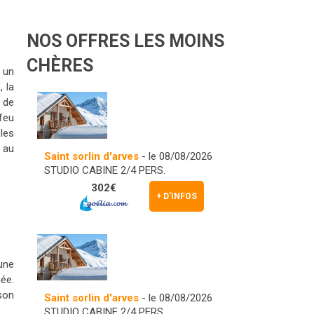
NOS OFFRES LES MOINS
CHÈRES
r un
 la
 de
feu
les
, au
Saint sorlin d'arves
- le 08/08/2026
STUDIO CABINE 2/4 PERS.
302€
+ D'INFOS
une
née.
son
Saint sorlin d'arves
- le 08/08/2026
STUDIO CABINE 2/4 PERS.