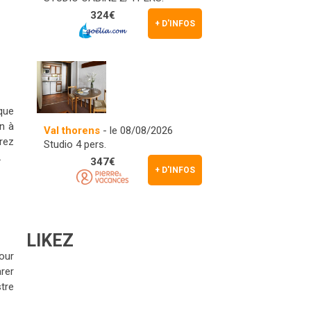
324€
+ D'INFOS
que
on à
Val thorens
- le 08/08/2026
rez
Studio 4 pers.
.
347€
+ D'INFOS
LIKEZ
our
rer
tre