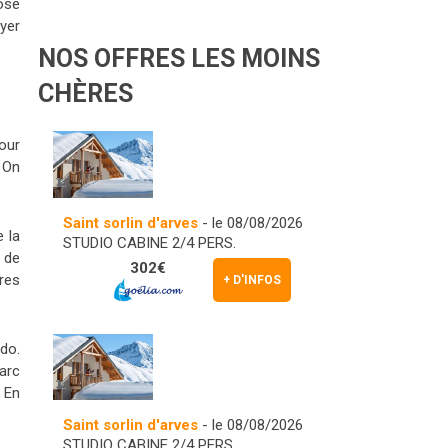
rose
ayer
NOS OFFRES LES MOINS
CHÈRES
our
 On
Saint sorlin d'arves
- le 08/08/2026
e la
STUDIO CABINE 2/4 PERS.
 de
302€
res
+ D'INFOS
do.
arc
 En
Saint sorlin d'arves
- le 08/08/2026
STUDIO CABINE 2/4 PERS.