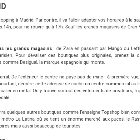
ID
opping à Madrid. Par contre, il va falloir adapter vos horaires à la s
s 14h, pour ne rouvrir qu’à 17h. Sauf les grands magasins de Gran V
ous les grands magasins
: de Zara en passant par Mango ou Lefti
arisien. Pour dévaliser des boutiques plus originales, prenez la ca
s comme Desigual, la marque espagnole qui monte.
rral. De l’extérieur le centre ne paye pas de mine : à première vue,
 pourtant, derrière cette adresse se cache un centre commercial au l
escalier en métal. On y trouve surtout des vêtements de créateurs, fr
calé.
vrira quelques autres boutiques comme l’enseigne Topshop bien con
 métro La Latina où se tient un énorme marché aux puces, le Rast
ires mais aussi beaucoup de touristes.