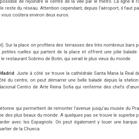
 possible de rejoindre le centre de la ville par le métro. La ligne 8 
e reste du réseau. Attention cependant, depuis l’aéroport, il faut p
i vous coûtera environ deux euros.
). Sur la place on profitera des terrasses des très nombreux bars p
petites ruelles qui partent de la place et offrent une jolie balade.
 le restaurant Sobrino de Botin, qui serait le plus vieux du monde.
 Madrid
. Juste à côté se trouve la cathédrale Santa Maria la Real d
 côté du centre, on peut démarrer une belle balade depuis la station
acional Centro de Arte Reina Sofia qui renferme des chefs d’œuv
iétonne qui permettent de remonter l’avenue jusqu’au musée du Pra
artie des plus beaux du monde. A quelques pas se trouve le superbe p
zarder avec les Espagnols. On peut également y louer une barque.
artier de la Chueca.