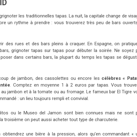
ID
noter les traditionnelles tapas. La nuit, la capitale change de visa
ncore un rythme à prendre : vous trouverez très peu de bars ouverts
rir des rues et des bars pleins à craquer. En Espagne, on pratique
 bars, grignoter tapas sur tapas pour débuter la soirée. Ne soyez 
poser dans certains bars, la plupart du temps les tapas se dégust
aucoup de jambon, des cassolettes ou encore les
célèbres « Pata
entée
. Comptez en moyenne 1 à 2 euros par tapas. Vous trouve
 au jambon et à la tomate ou au fromage. Le fameux bar El Tigre v
mandé : un lieu toujours rempli et convivial.
itos ou le Museo del Jamon sont bien connues mais ne sont 
la troisième on peut aussi acheter tout type de charcuterie.
 obtiendrez une bière à la pression, alors qu’en commandant « 