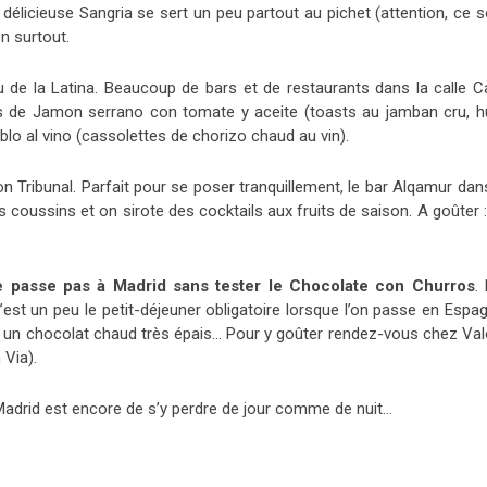
la délicieuse Sangria se sert un peu partout au pichet (attention, ce 
n surtout.
ou de la Latina. Beaucoup de bars et de restaurants dans la calle C
 de Jamon serrano con tomate y aceite (toasts au jamban cru, hu
blo al vino (cassolettes de chorizo chaud au vin).
 Tribunal. Parfait pour se poser tranquillement, le bar Alqamur dans
s coussins et on sirote des cocktails aux fruits de saison. A goûter 
 passe pas à Madrid sans tester le Chocolate con Churros
.
C’est un peu le petit-déjeuner obligatoire lorsque l’on passe en Espa
s un chocolat chaud très épais… Pour y goûter rendez-vous chez Val
 Via).
 Madrid est encore de s’y perdre de jour comme de nuit…