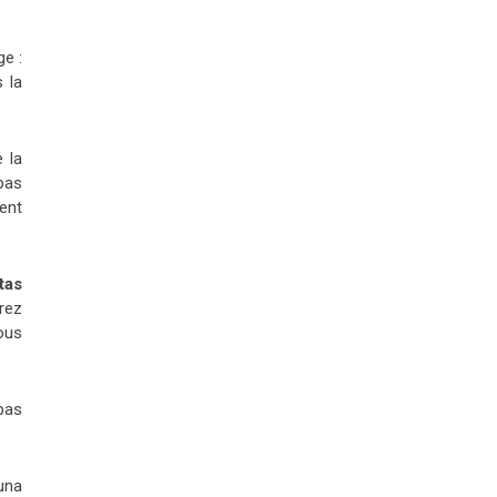
ge :
 la
 la
pas
ent
tas
rez
ous
pas
una