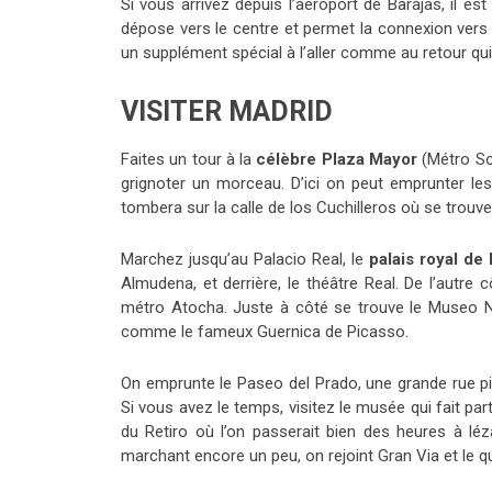
Si vous arrivez depuis l’aéroport de Barajas, il est
dépose vers le centre et permet la connexion vers l
un supplément spécial à l’aller comme au retour qu
VISITER MADRID
Faites un tour à la
célèbre Plaza Mayor
(Métro Sol
grignoter un morceau. D’ici on peut emprunter les 
tombera sur la calle de los Cuchilleros où se trouve
Marchez jusqu’au Palacio Real, le
palais royal de
Almudena, et derrière, le théâtre Real. De l’autre
métro Atocha. Juste à côté se trouve le Museo N
comme le fameux Guernica de Picasso.
On emprunte le Paseo del Prado, une grande rue p
Si vous avez le temps, visitez le musée qui fait p
du Retiro où l’on passerait bien des heures à lé
marchant encore un peu, on rejoint Gran Via et le qu