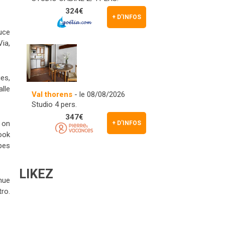
324€
+ D'INFOS
auce
ia,
es,
lle
Val thorens
- le 08/08/2026
Studio 4 pers.
347€
 on
+ D'INFOS
ook
ipes
LIKEZ
nue
ro.