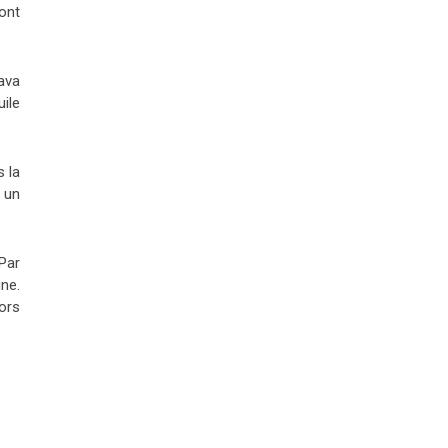
sont
ava
ile
 la
: un
 Par
gne.
ors