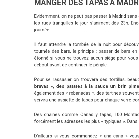
MANGER DES TAPAS À MADR
Evidemment, on ne peut pas passer à Madrid sans grig
les rues tranquilles le jour s’animent dès 23h. E
journée.
Il faut attendre la tombée de la nuit pour découv
tournée des bars, le principe : passer de bars en
étonné si vous ne trouvez aucun siège pour vous 
debout avant de continuer le périple.
Pour se rassasier on trouvera des tortillas, be
bravas », des patates à la sauce un brin pim
également des « rebanadas », des tartines souvent
servira une assiette de tapas pour chaque verre com
Des chaines comme Canas y tapas, 100 Montad
forcément les adresses les plus « typiques ». Dans 
D’ailleurs si vous commandez « una cana » vous