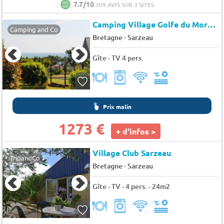
7.7/10
309 AVIS SUR 3 SITES
Camping Village Golfe du Morbihan
Camping and Co
-
Bretagne
Sarzeau
Gîte - TV 4 pers.
Prix malin
1273 €
+ d'infos >
Village Club Sarzeau
TripandCo
-
Bretagne
Sarzeau
Gîte - TV - 4 pers. - 24m2