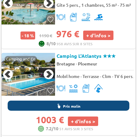
Gîte 5 pers., 1 chambres, 55 m² - 75 m²
976 €
+ d'infos >
- 18 %
1190 €
8/10
958 AVIS SUR 8 SITES
Camping L'Atlantys
★★★
Camping and Co
-
Bretagne
Ploemeur
Mobil home - Terrasse - Clim - TV 6 pers.
Prix malin
1003 €
+ d'infos >
7.2/10
51 AVIS SUR 3 SITES