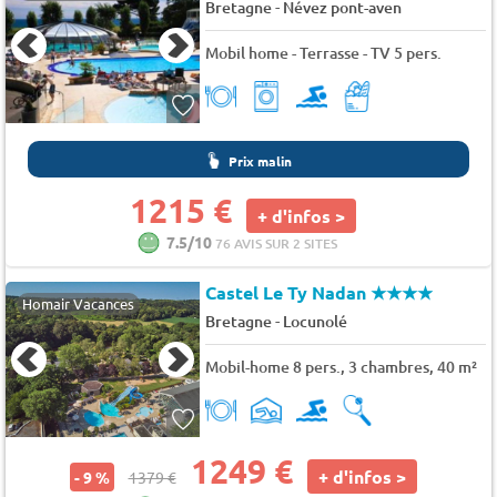
-
Bretagne
Névez pont-aven
Mobil home - Terrasse - TV 5 pers.
Prix malin
1215 €
+ d'infos >
7.5/10
76 AVIS SUR 2 SITES
Castel Le Ty Nadan
★★★★
Homair Vacances
-
Bretagne
Locunolé
Mobil-home 8 pers., 3 chambres, 40 m²
1249 €
+ d'infos >
- 9 %
1379 €