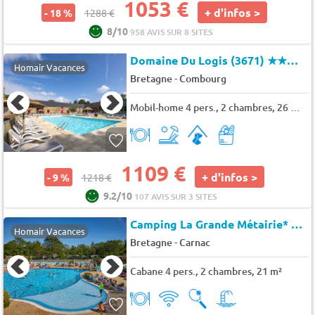
1053 €
+ d'infos >
- 18 %
1288 €
8/10
958 AVIS SUR 8 SITES
Domaine Du Logis (3671)
★★★★★
Homair Vacances
-
Bretagne
Combourg
Mobil-home 4 pers., 2 chambres, 26 m² - 50 m²
1109 €
+ d'infos >
- 9 %
1218 €
9.2/10
107 AVIS SUR 3 SITES
Camping La Grande Métairie*
★★
Homair Vacances
-
Bretagne
Carnac
Cabane 4 pers., 2 chambres, 21 m²