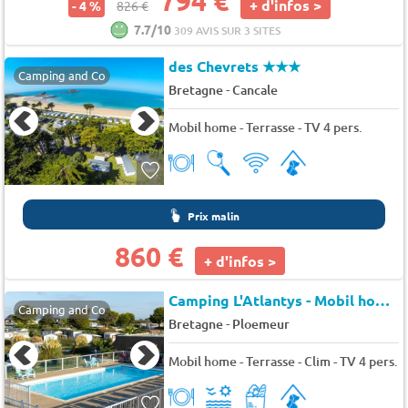
794 €
+ d'infos >
- 4 %
826 €
7.7/10
309 AVIS SUR 3 SITES
des Chevrets
★★★
Camping and Co
-
Bretagne
Cancale
Mobil home - Terrasse - TV 4 pers.
Prix malin
860 €
+ d'infos >
Camping L'Atlantys - Mobil home Vue mer panoramique terrasse - 2 chambres Grand Confort (radiateurs dans toutes les pièces)
Camping and Co
-
Bretagne
Ploemeur
Mobil home - Terrasse - Clim - TV 4 pers.