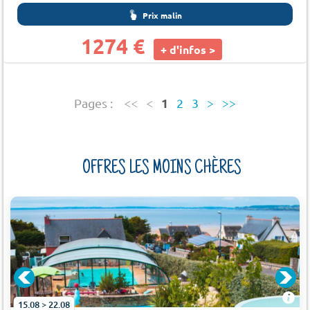
Prix malin
1274 €
+ d'infos >
1
Pages :
<<
<
2
3
>
>>
OFFRES LES MOINS CHÈRES
15.08 > 22.08