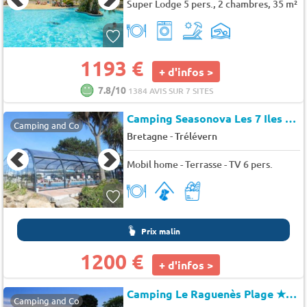
Super Lodge 5 pers., 2 chambres, 35 m²
1193 €
+ d'infos >
7.8/10
1384 AVIS SUR 7 SITES
Camping Seasonova Les 7 Iles
★★
Camping and Co
-
Bretagne
Trélévern
Mobil home - Terrasse - TV 6 pers.
Prix malin
1200 €
+ d'infos >
Camping Le Raguenès Plage
★★★★
Camping and Co