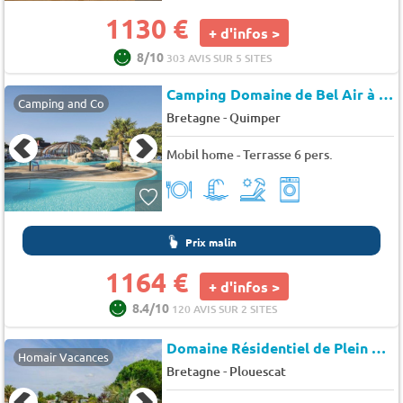
1130 €
+ d'infos >
8/10
303 AVIS SUR 5 SITES
Camping Domaine de Bel Air à Landudec
Camping and Co
-
Bretagne
Quimper
Mobil home - Terrasse 6 pers.
Prix malin
1164 €
+ d'infos >
8.4/10
120 AVIS SUR 2 SITES
Domaine Résidentiel de Plein Air La Baie de Kernic
Homair Vacances
-
Bretagne
Plouescat