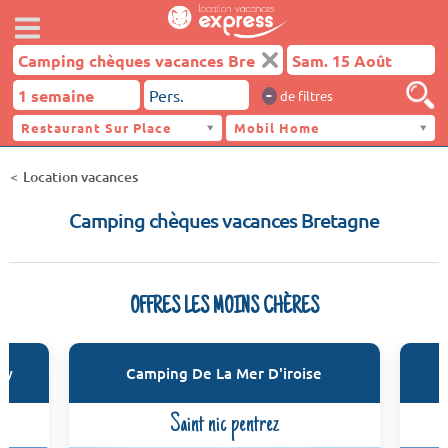
-
de filtres
Restaurant Sur Place
Mobil Home
Location vacances
Camping chèques vacances Bretagne
OFFRES LES MOINS CHÈRES
zy
Camping De La Mer D'iroise
Saint nic pentrez