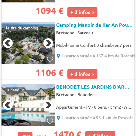
1094 €
+ d'infos >
Camping Manoir de Ker An Poul
★
le site du camping
-
Bretagne
Sarzeau
Mobil-home Confort 3 chambres 7 pers.
Location située à 167.4 km de Roscoff
1106 €
+ d'infos >
BENODET LES JARDINS D'ARVOR
TripandCo
-
Bretagne
Benodet
Appartement - TV - 8 pers. - 51m2 - Animaux admis
Location située à 96.1 km de Roscoff
1470 €
+ d'infos >
- 21 %
1862 €