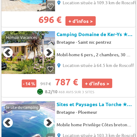
Location située à 109.3 km de Roscoff
696 €
+ d'infos >
Camping Domaine de Ker-Ys
★★★★
Homair Vacances
-
Bretagne
Saint nic pentrez
Mobil-home 6 pers., 2 chambres, 30 m² - 32 m²
Location située à 64.5 km de Roscoff
787 €
+ d'infos >
- 14 %
917 €
8.2/10
468 AVIS SUR 3 SITES
Sites et Paysages La Torche
★★★
le site du camping
-
Bretagne
Ploemeur
Mobile home Privilège Côtes bretonnes, 2 chambres | 27 m² | ???? | ?? incluse 4 pers.
Location située à 103.3 km de Roscoff