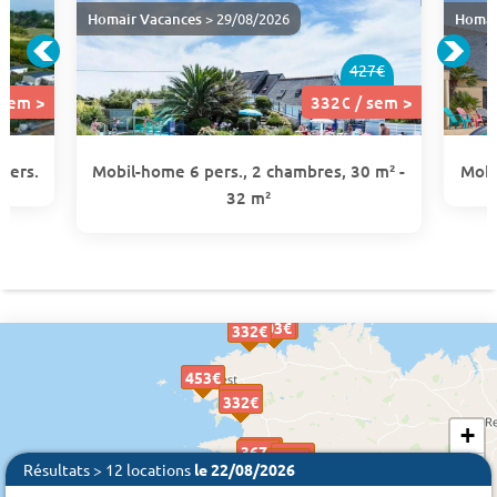
Homair Vacances
> 29/08/2026
Homai
427€
 sem >
332€ / sem >
 pers.
Mobil-home 6 pers., 2 chambres, 30 m² -
Mobi
32 m²
756 €
539€
539€
628 €
403€
403€
403€
332€
332€
453€
453€
457€
457€
332€
332€
+
451€
451€
367€
367€
421€
421€
297€
297€
−
Résultats > 12 locations
le 22/08/2026