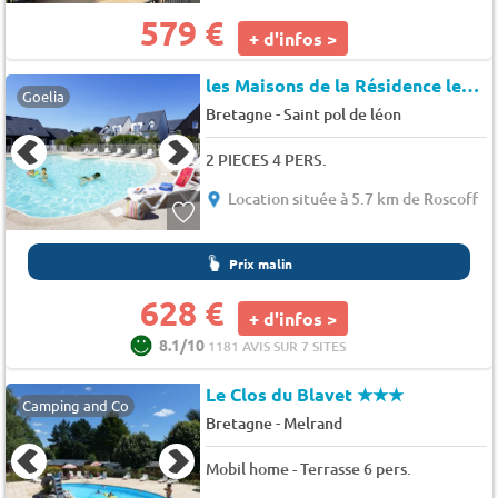
579 €
+ d'infos >
les Maisons de la Résidence les Roches
Goelia
-
Bretagne
Saint pol de léon
2 PIECES 4 PERS.
Location située à 5.7 km de Roscoff
Prix malin
628 €
+ d'infos >
8.1/10
1181 AVIS SUR 7 SITES
Le Clos du Blavet
★★★
Camping and Co
-
Bretagne
Melrand
Mobil home - Terrasse 6 pers.