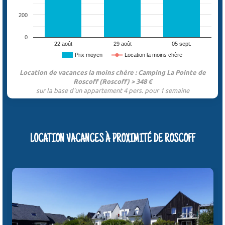
200
0
22 août
29 août
05 sept.
Prix moyen
Location la moins chère
Location de vacances la moins chère : Camping La Pointe de
Roscoff (Roscoff) > 348 €
sur la base d'un appartement 4 pers. pour 1 semaine
LOCATION VACANCES À PROXIMITÉ DE ROSCOFF