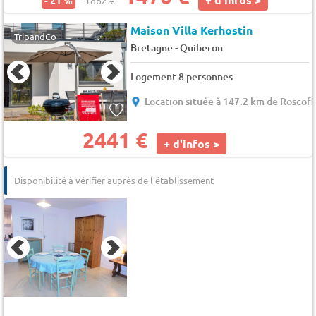
Maison Villa Kerhostin
TripandCo
-
Bretagne
Quiberon
Logement 8 personnes
Location située à 147.2 km de Roscoff
2441 €
+ d'infos >
Disponibilité à vérifier auprès de l'établissement