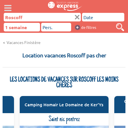
+
de filtres
Vacances Finistère
Location vacances Roscoff pas cher
LES LOCATIONS DE VACANCES SUR ROSCOFF LES MOINS
CHÈRES
C
Camping Homair Le Domaine de Ker'Ys
Saint nic pentrez