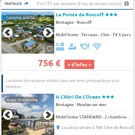
Prix TTC par semaine (Frais de dossier inclus)
PARTAGER
La Pointe de Roscoff
★★★
Camping and Co
-
Bretagne
Roscoff
Mobil home - Terrasse - Clim - TV 6 pers.
756 €
+ d'infos >
Locations de vacances situées dans une zone géographique plus
étendue :
A L'Abri De L'Ocean
★★★
le site du camping
-
Bretagne
Moelan sur mer
Mobil home STANDARD - 2 chambres 4 pers.
Location située à 100.5 km de Roscoff