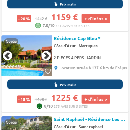
Prix malin
1159 €
+ d'infos >
- 20 %
1442 €
7.5/10
321 AVIS SUR 9 SITES
Résidence Cap Bleu *
Goelia
-
Côte d'Azur
Martigues
2 PIECES 4 PERS. JARDIN
Location située à 137.6 km de Fréjus
Prix malin
1225 €
+ d'infos >
- 18 %
1498 €
8/10
275 AVIS SUR 5 SITES
Saint Raphaël - Résidence Les Mimosas
Goelia
-
Côte d'Azur
Saint raphaël