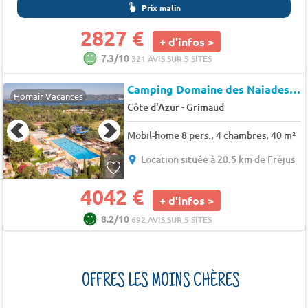
Prix malin
2827 €
+ d'infos >
7.3/10
321 AVIS SUR 5 SITES
Camping Domaine des Naiades
★
Homair Vacances
-
Côte d'Azur
Grimaud
Mobil-home 8 pers., 4 chambres, 40 m²
Location située à 20.5 km de Fréjus
4042 €
+ d'infos >
8.2/10
692 AVIS SUR 5 SITES
OFFRES LES MOINS CHÈRES