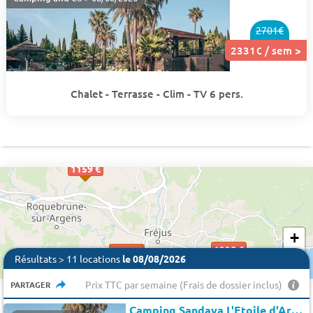
2701€
2331€ / sem >
Chalet - Terrasse - Clim - TV 6 pers.
1159 €
+
1335 €
2331 €
2331€
−
Résultats > 11 locations
le 08/08/2026
Prix TTC par semaine (Frais de dossier inclus)
PARTAGER
Camping Sandaya L'Etoile d'Argens