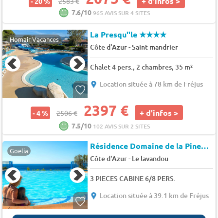
+ d'infos >
- 20 %
2583 €
7.6/10
965 AVIS SUR 4 SITES
La Presqu''le
★★★★
Homair Vacances
-
Côte d'Azur
Saint mandrier
Chalet 4 pers., 2 chambres, 35 m²
Location située à 78 km de Fréjus
2397 €
+ d'infos >
- 4 %
2506 €
7.5/10
102 AVIS SUR 2 SITES
Résidence Domaine de la Pinede
Goelia
-
Côte d'Azur
Le lavandou
3 PIECES CABINE 6/8 PERS.
Location située à 39.1 km de Fréjus