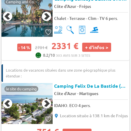
Camping and Co
-
Côte d'Azur
Fréjus
Chalet - Terrasse - Clim - TV 6 pers.
2331 €
+ d'infos >
- 14 %
2701 €
8.2/10
303 AVIS SUR 3 SITES
Locations de vacances situées dans une zone géographique plus
étendue :
Camping Felix De La Bastide (Saint-Mitre-les-Remparts à 8 km)
le site du camping
-
Côte d'Azur
Martigues
IDAHO. ECO 4 pers.
Location située à 138.1 km de Fréjus