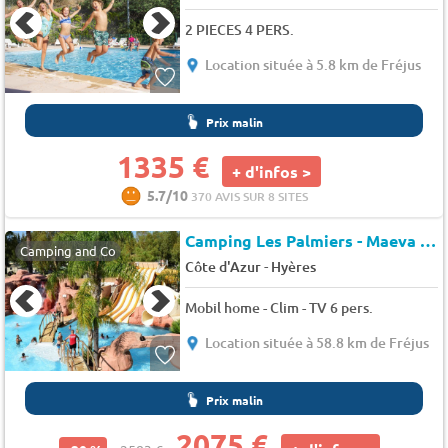
2 PIECES 4 PERS.
Location située à 5.8 km de Fréjus
Prix malin
1335 €
+ d'infos >
5.7/10
370 AVIS SUR 8 SITES
Camping Les Palmiers - Maeva Camping
Camping and Co
-
Côte d'Azur
Hyères
Mobil home - Clim - TV 6 pers.
Location située à 58.8 km de Fréjus
Prix malin
2075 €