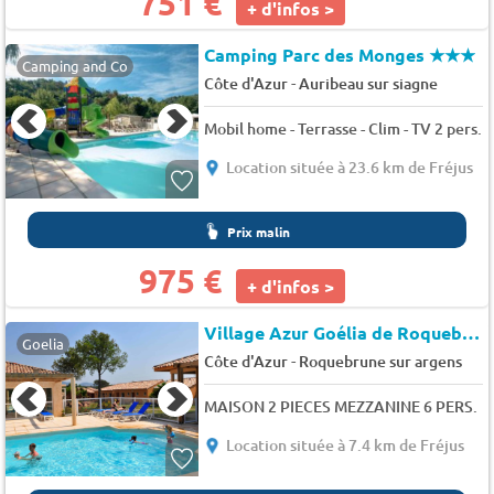
751 €
+ d'infos >
Camping Parc des Monges
★★★
Camping and Co
-
Côte d'Azur
Auribeau sur siagne
Mobil home - Terrasse - Clim - TV 2 pers.
Location située à 23.6 km de Fréjus
Prix malin
975 €
+ d'infos >
Village Azur Goélia de Roquebrune
Goelia
-
Côte d'Azur
Roquebrune sur argens
MAISON 2 PIECES MEZZANINE 6 PERS.
Location située à 7.4 km de Fréjus