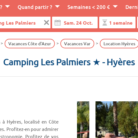
?
Quand partir ?
Semaines < 200 €
Dern
Vacances Côte d'Azur
Vacances Var
Location Hyères
Camping Les Palmiers ★
- Hyères
 à Hyères, localisé en Côte
ges. Profitez-en pour admirer
astronomie. Profitez de vos