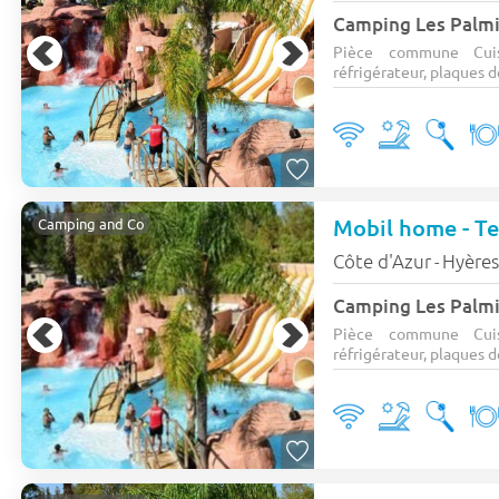
Camping Les Palm
Pièce commune Cuis
réfrigérateur, plaques de
Mobil home - Ter
Camping and Co
Côte d'Azur
Hyère
-
Camping Les Palm
Pièce commune Cuis
réfrigérateur, plaques de