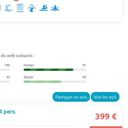
 du web suivants :
788
Homair
91
43
Zoover
43
Partager un avis
Voir les avis
 pers.
399 €
s