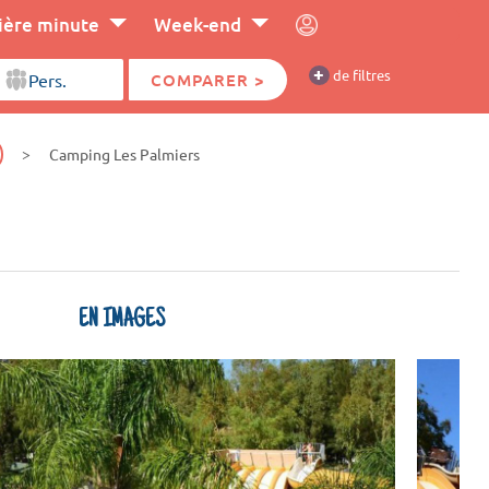
ière minute
Week-end
+
de filtres
COMPARER >
Camping Les Palmiers
EN IMAGES