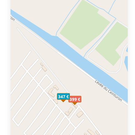
347 €
399 €