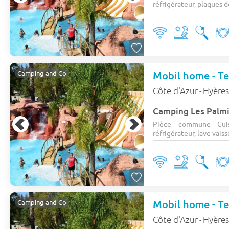
réfrigérateur, plaques de
Mobil home - Ter
Camping and Co
Côte d'Azur
Hyère
-
Camping Les Palm
Pièce commune Cuis
réfrigérateur, lave vaisse
Mobil home - Ter
Camping and Co
Côte d'Azur
Hyère
-