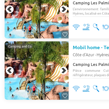
Camping Les Palm
L'environnement famil
Hyères, localisé en Côte 
Mobil home - Ter
Camping and Co
Côte d'Azur
Hyère
-
Camping Les Palm
Pièce commune Cuis
réfrigérateur, plaques de