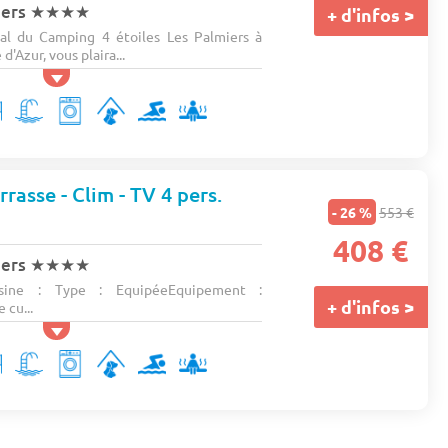
iers
★★★★
+ d'infos >
ial du Camping 4 étoiles Les Palmiers à
d'Azur, vous plaira...
rasse - Clim - TV 4 pers.
- 26 %
553 €
s
408 €
iers
★★★★
ine : Type : EquipéeEquipement :
+ d'infos >
 cu...