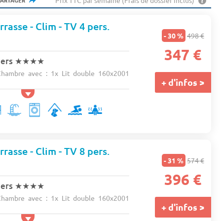
Prix TTC par semaine (Frais de dossier inclus)
PARTAGER
rasse - Clim - TV 4 pers.
- 30 %
498 €
s
347 €
iers
★★★★
hambre avec : 1x Lit double 160x2001
+ d'infos >
rasse - Clim - TV 8 pers.
- 31 %
574 €
s
396 €
iers
★★★★
hambre avec : 1x Lit double 160x2001
+ d'infos >