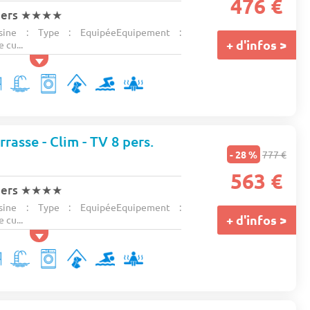
476 €
iers
★★★★
ine : Type : EquipéeEquipement :
+ d'infos >
 cu...
rasse - Clim - TV 8 pers.
- 28 %
777 €
s
563 €
iers
★★★★
ine : Type : EquipéeEquipement :
+ d'infos >
 cu...