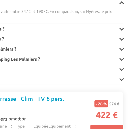
arie entre 347€ et 1907€. En comparaison, sur Hyères, le prix
s ?
 ?
lmiers ?
ping Les Palmiers ?
rasse - Clim - TV 6 pers.
- 26 %
574 €
s
422 €
iers
★★★★
ine : Type : EquipéeEquipement :