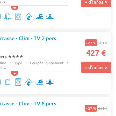
+ d'infos >
 cu...
rasse - Clim - TV 2 pers.
- 27 %
581 €
s
427 €
iers
★★★★
ine : Type : EquipéeEquipement :
+ d'infos >
ll...
rasse - Clim - TV 8 pers.
- 27 %
651 €
s