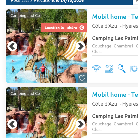
Résultats > 9 locations
le 24/10/2026
Mobil home - Ter
Camping and Co
Côte d'Azur
Hyère
-
Location la - chère
Camping Les Palm
Couchage Chambre1 C
Cha...
Mobil home - Ter
Camping and Co
Côte d'Azur
Hyère
-
Camping Les Palm
Couchage Chambre1 C
Cha...