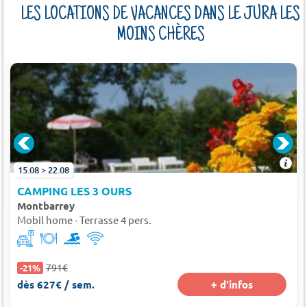
LES LOCATIONS DE VACANCES DANS LE JURA LES
MOINS CHÈRES
15.08 > 22.08
CAMPING LES 3 OURS
Montbarrey
Mobil home - Terrasse 4 pers.
791€
-21%
dès 627€ / sem.
+ d'infos