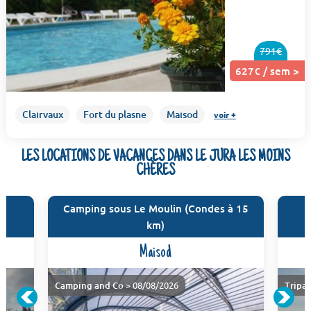
791€
627€ / sem >
Clairvaux
Fort du plasne
Maisod
voir +
LES LOCATIONS DE VACANCES DANS LE JURA LES MOINS
CHÈRES
Camping sous Le Moulin (Condes à 15
km)
Maisod
Camping and Co
> 08/08/2026
Tripa