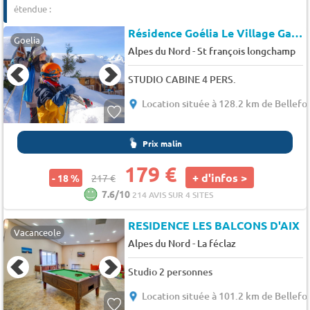
étendue :
Résidence Goélia Le Village Gaulois
Goelia
-
Alpes du Nord
St françois longchamp
STUDIO CABINE 4 PERS.
Location située à 128.2 km de Bellefo
Prix malin
179 €
+ d'infos >
- 18 %
217 €
7.6/10
214 AVIS SUR 4 SITES
RESIDENCE LES BALCONS D'AIX
Vacanceole
-
Alpes du Nord
La féclaz
Studio 2 personnes
Location située à 101.2 km de Bellefo