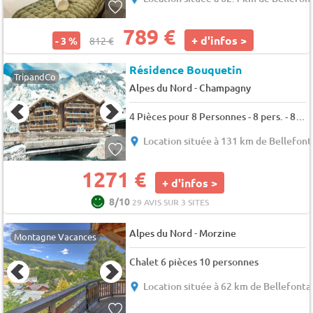
789 €
+ d'infos >
- 3 %
812 €
Résidence Bouquetin
TripandCo
-
Alpes du Nord
Champagny
4 Pièces pour 8 Personnes - 8 pers. - 82m2 - TV
Location située à 131 km de Bellefont
1271 €
+ d'infos >
8/10
29 AVIS SUR 3 SITES
-
Alpes du Nord
Morzine
Montagne Vacances
Chalet 6 pièces 10 personnes
Location située à 62 km de Bellefonta