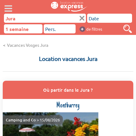
+
de filtres
Vacances Vosges Jura
Location vacances Jura
Où partir dans le Jura ?
Montbarrey
Camping and Co
> 15/08/2026