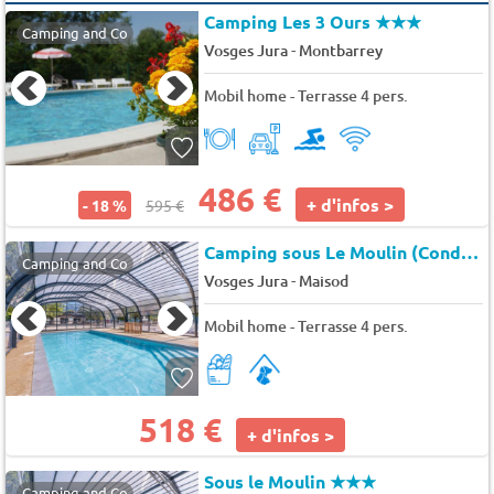
Camping Les 3 Ours
★★★
Camping and Co
-
Vosges Jura
Montbarrey
Mobil home - Terrasse 4 pers.
486 €
+ d'infos >
- 18 %
595 €
Camping sous Le Moulin (Condes à 15 km)
Camping and Co
-
Vosges Jura
Maisod
Mobil home - Terrasse 4 pers.
518 €
+ d'infos >
Sous le Moulin
★★★
Camping and Co