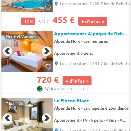
Location située à 120.7 km de Bellefo
455 €
+ d'infos >
- 12 %
517 €
Appartements Alpages de Reberty.
Pierre et Vacances
-
Alpes du Nord
Les menuires
Appartement 6 pers.
Location située à 141.7 km de Bellefo
720 €
+ d'infos >
8/10
450 AVIS SUR 8 SITES
Le Flocon Blanc
TripandCo
-
Alpes du Nord
La chapelle d'abondance
Appartement - TV - 6 pers. - 49m2 - Animaux admis
Location située à 62.1 km de Bellefon