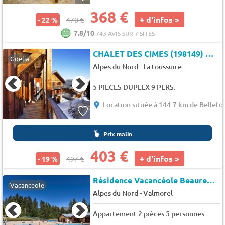
368 €
+ d'infos >
- 22 %
470 €
7.8/10
743 AVIS SUR 7 SITES
CHALET DES CIMES (198149)
★★
Goelia
-
Alpes du Nord
La toussuire
5 PIECES DUPLEX 9 PERS.
Location située à 144.7 km de Bellefo
Prix malin
403 €
+ d'infos >
- 19 %
497 €
Résidence Vacancéole Beauregard
Vacanceole
-
Alpes du Nord
Valmorel
Appartement 2 pièces 5 personnes