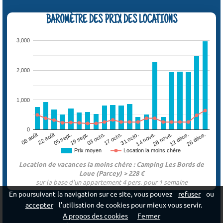
BAROMÈTRE DES PRIX DES LOCATIONS
3,000
2,000
1,000
0
05 sept.
12 déce.
17 octo.
22 août
28 nove.
03 octo.
08 août
14 nove.
19 sept.
26 déce.
31 octo.
Prix moyen
Location la moins chère
Location de vacances la moins chère : Camping Les Bords de
Loue (Parcey) > 228 €
sur la base d'un appartement 4 pers. pour 1 semaine
En poursuivant la navigation sur ce site, vous pouvez
refuser
ou
accepter
l'utilisation de cookies pour mieux vous servir.
A propos des cookies
Fermer