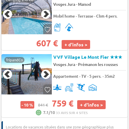
-
Vosges Jura
Maisod
Mobil home - Terrasse - Clim 4 pers.
607 €
+ d'infos >
VVF Village Le Mont Fier
★★★
TripandCo
-
Vosges Jura
Prémanon les rousses
Appartement - TV - 5 pers. - 35m2
759 €
+ d'infos >
- 10 %
841 €
7.1/10
33 AVIS SUR 4 SITES
Locations de vacances situées dans une zone géographique plus