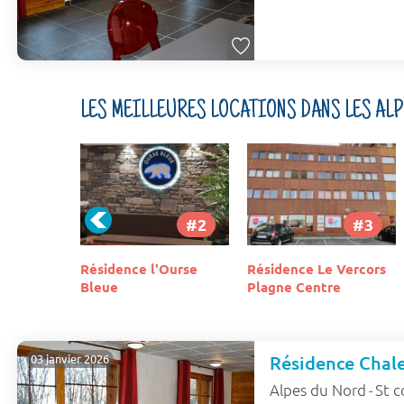
LES MEILLEURES LOCATIONS DANS LES AL
#2
#3
#4
Ourse
Résidence Le Vercors
Chalet La Vigogne
Plagne Centre
Résidence Chal
03 janvier 2026
Alpes du Nord
St c
-