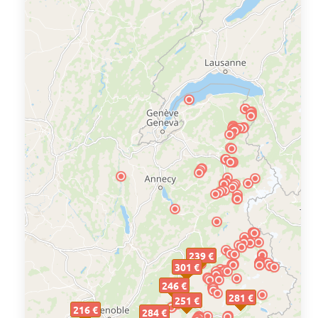
239 €
301 €
246 €
281 €
251 €
216 €
284 €