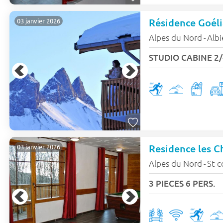
Résidence Goéli
03 janvier 2026
Alpes du Nord
Alb
-
STUDIO CABINE 2/
Residence les C
03 janvier 2026
Alpes du Nord
St c
-
3 PIECES 6 PERS.