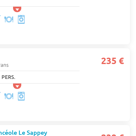
235 €
rans
 PERS.
ncéole Le Sappey