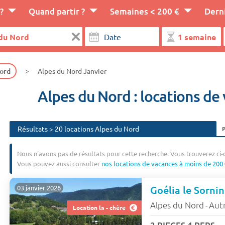
?
Quand partir ?
Semaines < 200 €
Dern
ord
Alpes du Nord Janvier
Alpes du Nord : locations de
Résultats > 20 locations Alpes du Nord
Nous n'avons pas de résultats pour cette recherche. Vous trouverez ci-
Vous pouvez aussi consulter
nos locations de vacances à moins de 200 
Goélia le Sornin
03 janvier 2026
Alpes du Nord
Aut
-
Location la - chère