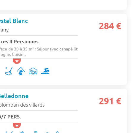
ystal Blanc
284 €
jany
ces 4 Personnes
ce de 30 à 35 m² : Séjour avec canapé lit
ogne. Cuisin...
Belledonne
291 €
olomban des villards
6/7 PERS.