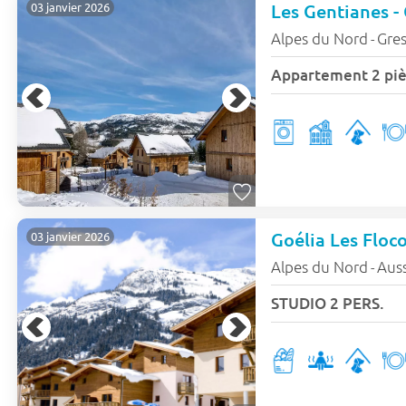
Les Gentianes -
03 janvier 2026
Alpes du Nord
Gres
-
Appartement 2 pi
Goélia Les Floc
03 janvier 2026
Alpes du Nord
Aus
-
STUDIO 2 PERS.