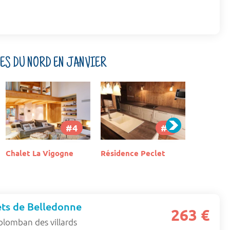
PES DU NORD EN JANVIER
#5
#6
Résidence Peclet
Résidence Pierre et
Résidenc
Vacances L'Amara
ets de Belledonne
263 €
olomban des villards