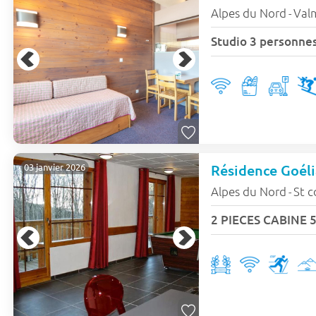
Alpes du Nord
Val
-
Studio 3 personne
Résidence Goéli
03 janvier 2026
Alpes du Nord
St c
-
2 PIECES CABINE 5