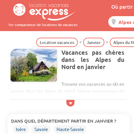
Où partir 
1er comparateur de locations de vacances
Location vacances
Janvier
Alpes du N
Vacances pas chères
dans les Alpes du
Nord en janvier
Trouvez vos vacances au ski en
janvier dans les Alpes du Nord. Notre comparateur de
location de vacances vous apportera son aide pour
trouver la location qui vous convient. Profitez et partez
hors vacances scolaires de février pour plus de calme et
éviter la foule. Après le...
DANS QUEL DÉPARTEMENT PARTIR EN JANVIER ?
Isère
Savoie
Haute-Savoie