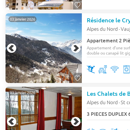
Résidence le Cr
03 janvier 2026
Alpes du Nord
Vau
-
Appartement 2 Piè
Appartement d'une surfa
double ou canapé lit gig
Les Chalets de 
03 janvier 2026
Alpes du Nord
St c
-
3 PIECES DUPLEX 