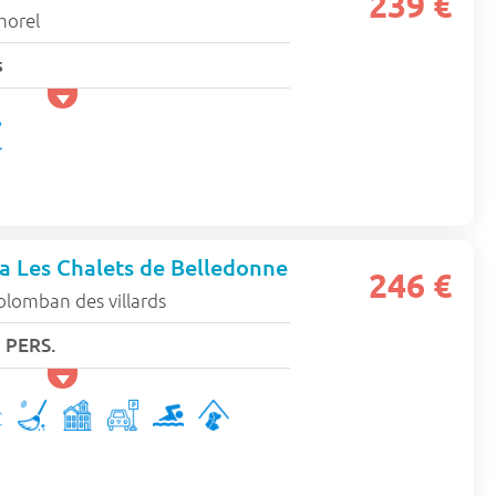
239 €
morel
s
a Les Chalets de Belledonne
246 €
olomban des villards
 PERS.