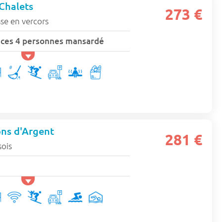
 Chalets
273 €
se en vercors
èces 4 personnes mansardé
ons d'Argent
281 €
sois