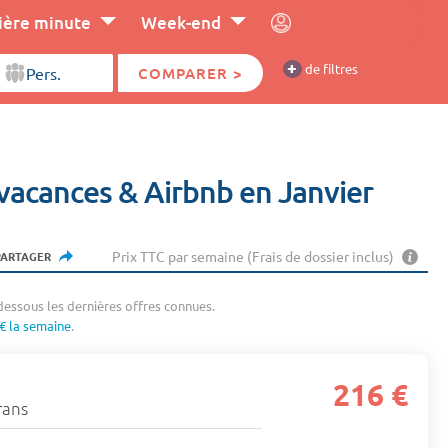
ière minute
Week-end
+
de filtres
COMPARER >
 vacances & Airbnb en Janvier
Prix TTC par semaine (Frais de dossier inclus)
PARTAGER
dessous les dernières offres connues.
€ la semaine
.
216 €
rans