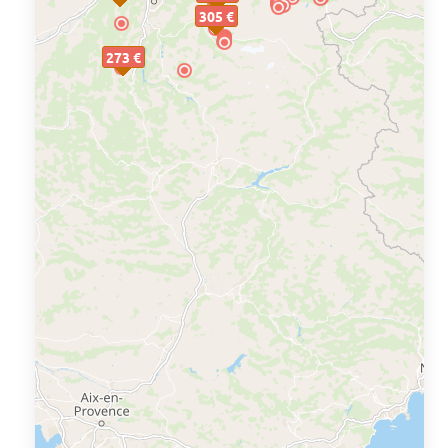
305 €
273 €