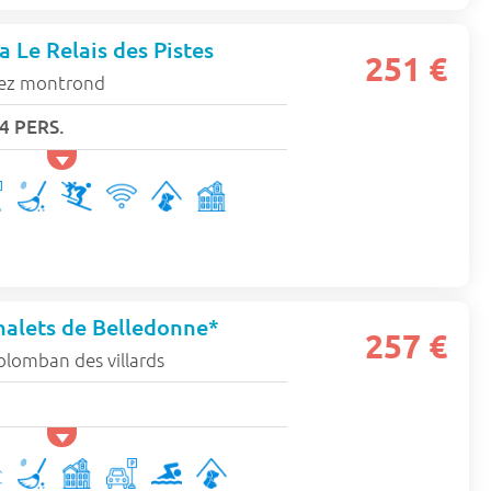
a Le Relais des Pistes
251 €
iez montrond
4 PERS.
halets de Belledonne*
257 €
olomban des villards