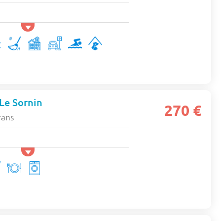
Le Sornin
270 €
rans