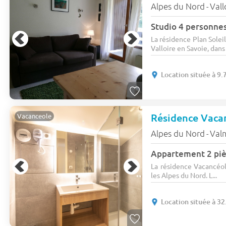
Alpes du Nord
Vall
-
Studio 4 personne
La résidence Plan Solei
Valloire en Savoie, dans 
Location située à 9
Résidence Vaca
Vacanceole
Alpes du Nord
Val
-
Appartement 2 piè
La résidence Vacancéol
les Alpes du Nord. L...
Location située à 3