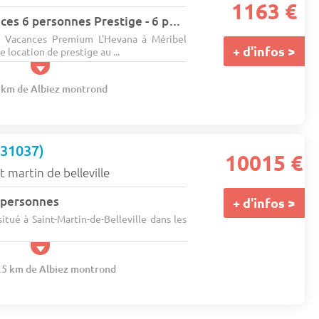
1163 €
Appartement 3 pièces 6 personnes Prestige - 6 pers. - 60m2 - TV - Animaux admis
& Vacances Premium L'Hevana à Méribel
+ d'infos >
 location de prestige au ...
7 km de Albiez montrond
(31037)
10015 €
t martin de belleville
4 personnes
+ d'infos >
tué à Saint-Martin-de-Belleville dans les
2.5 km de Albiez montrond