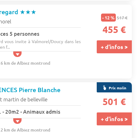
uregard
★★★
- 12 %
517 €
morel
455 €
ces 5 personnes
d vous invite à Valmorel/Doucy dans les
+ d'infos >
n f...
2.6 km de Albiez montrond
Prix malin
NCES Pierre Blanche
t martin de belleville
501 €
rs. - 20m2 - Animaux admis
+ d'infos >
0.2 km de Albiez montrond