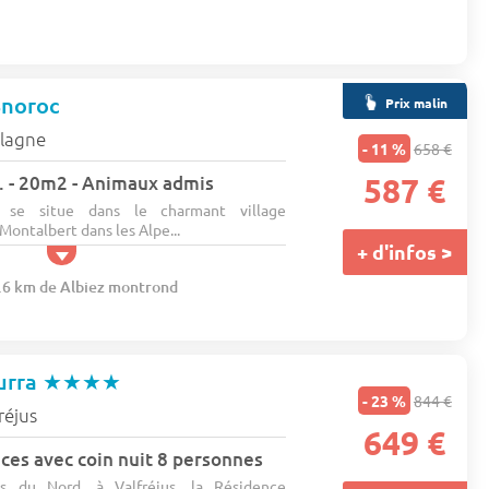
Snoroc
Prix malin
plagne
- 11 %
658 €
rs. - 20m2 - Animaux admis
587 €
 se situe dans le charmant village
ontalbert dans les Alpe...
+ d'infos >
2.6 km de Albiez montrond
urra
★★★★
- 23 %
844 €
réjus
649 €
ces avec coin nuit 8 personnes
s du Nord, à Valfréjus, la Résidence