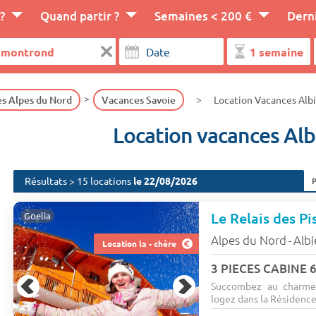
?
Quand partir ?
Semaines < 200 €
Dern
s Alpes du Nord
Vacances Savoie
Location Vacances Alb
Location vacances Alb
Résultats > 15 locations
le 22/08/2026
Le Relais des Pi
Goelia
Alpes du Nord
Alb
-
Location la - chère
3 PIECES CABINE 6
Succombez au charme 
logez dans la Résidence 