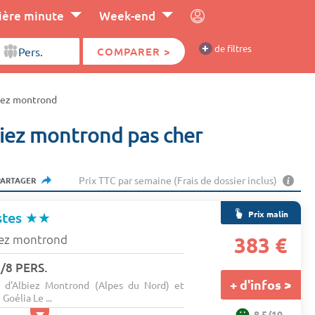
ière minute
Week-end
+
de filtres
COMPARER >
iez montrond
iez montrond pas cher
Prix TTC par semaine (Frais de dossier inclus)
PARTAGER
Prix malin
stes
★★
iez montrond
383 €
/8 PERS.
+ d'infos >
d'Albiez Montrond (Alpes du Nord) et
Goélia Le ...
8.5/10