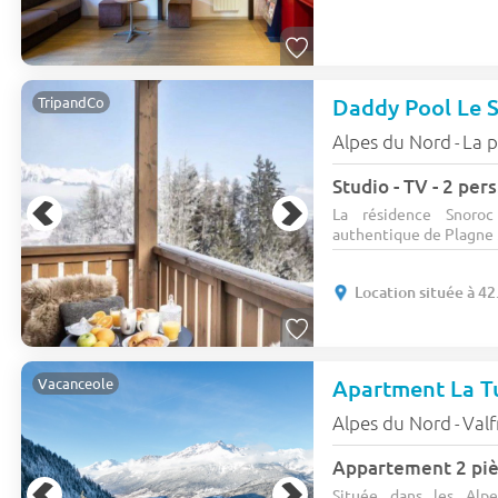
Daddy Pool Le 
TripandCo
Alpes du Nord
La 
-
Studio - TV - 2 pe
La résidence Snoroc
authentique de Plagne M
Location située à 4
Apartment La T
Vacanceole
Alpes du Nord
Valf
-
Appartement 2 piè
Située dans les Alpe