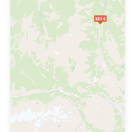
351 €