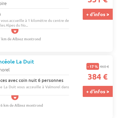
oire
s
+ d'infos >
l vous accueille à 1 kilomètre du centre de
les Alpes du No...
.7 km de Albiez montrond
ncéole La Duit
- 17 %
460 €
morel
384 €
ces avec coin nuit 6 personnes
e La Duit vous acceuille à Valmorel dans
+ d'infos >
2.6 km de Albiez montrond