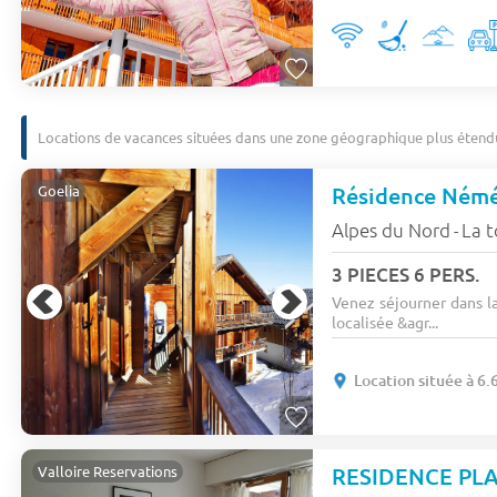
Locations de vacances situées dans une zone géographique plus étend
Goelia
Alpes du Nord
La t
-
3 PIECES 6 PERS.
Venez séjourner dans l
localisée &agr...
Location située à 6
RESIDENCE PLA
Valloire Reservations