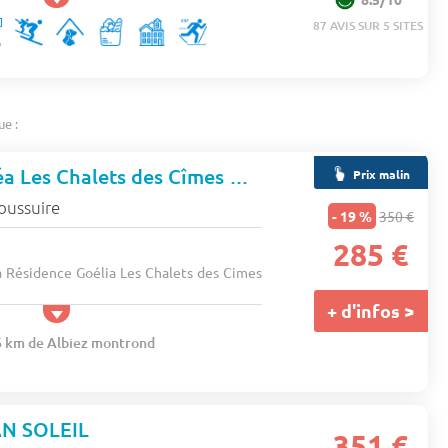
87 AVIS SUR 5 SITES
ue :
Résidence Néméa Les Chalets des Cîmes
★★★
Prix malin
oussuire
- 19 %
350 €
285 €
a Résidence Goélia Les Chalets des Cimes
+ d'infos >
.6 km de Albiez montrond
N SOLEIL
351 €