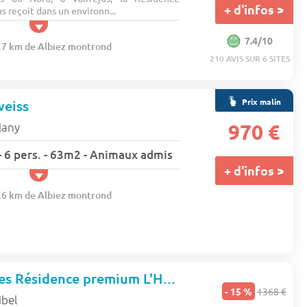
+ d'infos >
s reçoit dans un environn...
7.4/10
5.7 km de Albiez montrond
210 AVIS SUR 6 SITES
Prix malin
weiss
jany
970 €
 6 pers. - 63m2 - Animaux admis
+ d'infos >
0.6 km de Albiez montrond
Pierre & Vacances Résidence premium L'Hévana
★★★★★
- 15 %
1368 €
ibel