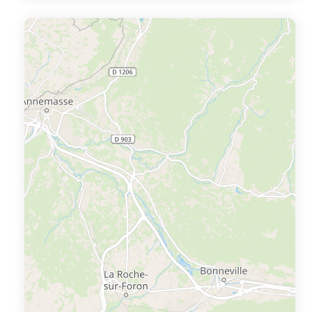
authenticité et son ambiance familiale. La station allie
ch...