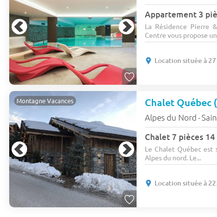
La Résidence Pierre 
Centre vous propose une
Location située à 2
Chalet Québec 
Montagne Vacances
Alpes du Nord
Sain
-
Chalet 7 pièces 1
Le Chalet Québec est si
Alpes du nord. Le...
Location située à 2