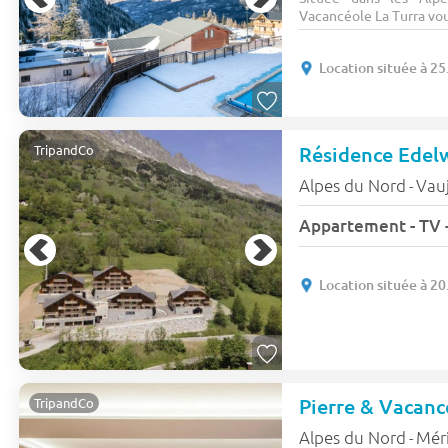
Vacancéole La Turra vou
Location située à 2
Résidence Edel
TripandCo
Alpes du Nord
Vau
-
Appartement - TV -
Location située à 2
TripandCo
Alpes du Nord
Mér
-