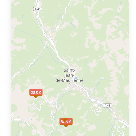
285 €
383 €