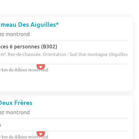
ameau Des Aiguilles*
iez montrond
ces 6 personnes (B302)
 m². Rez-de-chaussée. Orientation : Sud. Vue montagne (Aiguilles
.9 km de Albiez montrond
Deux Frères
iez montrond
s
.9 km de Albiez montrond