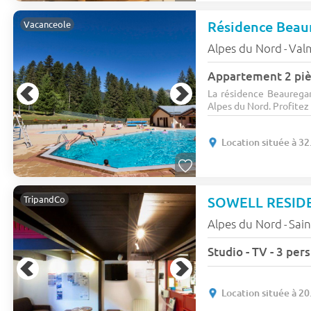
Résidence Bea
Vacanceole
Alpes du Nord
Val
-
Appartement 2 piè
La résidence Beauregar
Alpes du Nord. Profitez e
Location située à 3
SOWELL RESIDE
TripandCo
Alpes du Nord
Sain
-
Studio - TV - 3 pe
Location située à 2