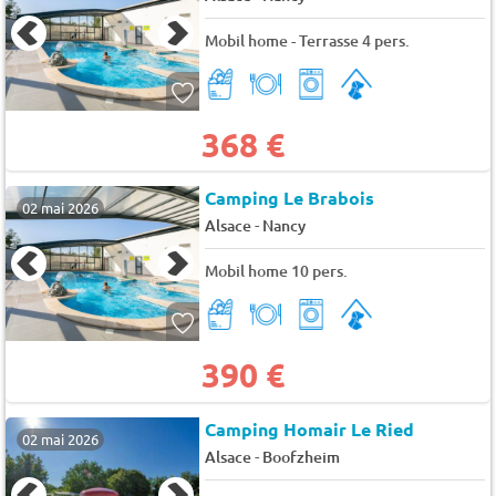
Mobil home - Terrasse 4 pers.
368 €
Camping Le Brabois
02 mai 2026
-
Alsace
Nancy
Mobil home 10 pers.
390 €
Camping Homair Le Ried
02 mai 2026
-
Alsace
Boofzheim