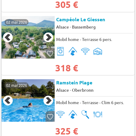
305 €
Campéole Le Giessen
02 mai 2026
-
Alsace
Bassemberg
Mobil home - Terrasse 6 pers.
318 €
Ramstein Plage
02 mai 2026
-
Alsace
Oberbronn
Mobil home - Terrasse - Clim 6 pers.
325 €