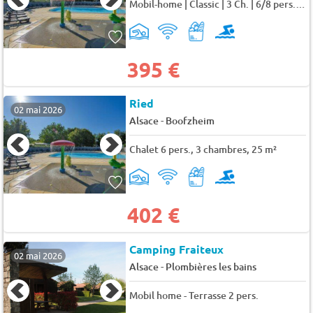
Mobil-home | Classic | 3 Ch. | 6/8 pers. | Terrasse surélevée | A/C 8 pers.
395 €
Ried
02 mai 2026
-
Alsace
Boofzheim
Chalet 6 pers., 3 chambres, 25 m²
402 €
Camping Fraiteux
02 mai 2026
-
Alsace
Plombières les bains
Mobil home - Terrasse 2 pers.