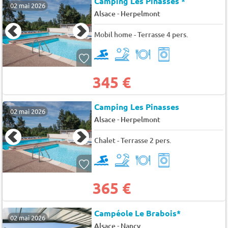
Camping Les Pinasses *
02 mai 2026
-
Alsace
Herpelmont
Mobil home - Terrasse 4 pers.
345 €
Camping Les Pinasses
02 mai 2026
-
Alsace
Herpelmont
Chalet - Terrasse 2 pers.
365 €
Campéole Le Brabois*
02 mai 2026
-
Alsace
Nancy