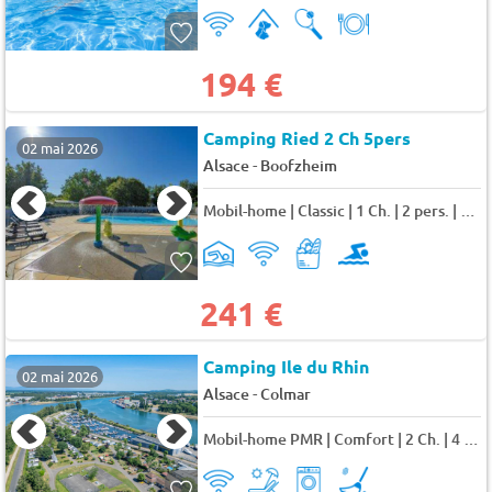
194 €
Camping Ried 2 Ch 5pers
02 mai 2026
-
Alsace
Boofzheim
Mobil-home | Classic | 1 Ch. | 2 pers. | Terrasse surélevée | TV 2 pers.
241 €
Camping Ile du Rhin
02 mai 2026
-
Alsace
Colmar
Mobil-home PMR | Comfort | 2 Ch. | 4 pers. | Terrasse surélevée | A/C 4 pers.