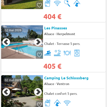
404 €
Les Pinasses
02 mai 2026
-
Alsace
Herpelmont
Chalet - Terrasse 5 pers.
405 €
Camping Le Schlossberg
02 mai 2026
-
Alsace
Ventron
Chalet confort 5 pers.