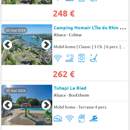
248 €
C
amping Homair L'Île du Rhin à Biesheim
02 mai 2026
-
Alsace
Colmar
Mobil-home | Classic | 3 Ch. | 6 pers. | Terrasse surélevée 6 pers.
262 €
Tohapi Le Ried
02 mai 2026
-
Alsace
Boofzheim
Mobil home - Terrasse 4 pers.