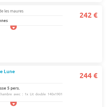
de les maures
242 €
nnes
de Lune
244 €
s
sse 5 pers.
hambre avec : 1x Lit double 140x1901