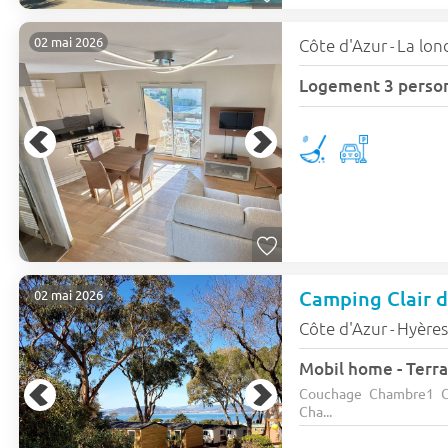
02 mai 2026
Côte d'Azur
La lon
-
Logement 3 perso
Camping Clair 
02 mai 2026
Côte d'Azur
Hyère
-
Mobil home - Terra
Couchage Chambre1 C
Cha...