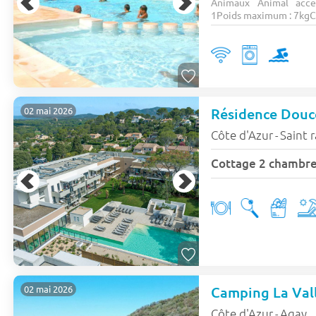
Animaux Animal acce
1Poids maximum : 7kgCa
Résidence Douc
02 mai 2026
Côte d'Azur
Saint 
-
Cottage 2 chambre
Camping La Vall
02 mai 2026
Côte d'Azur
Agay
-