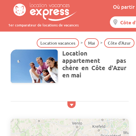
Où partir 
1er comparateur de locations de vacances
Location vacances
Mai
Côte d'Azur
Location
appartement pas
chère en Côte d'Azur
en mai
Si vous êtes à la recherche d'une location de vacances à
la plage en Côte d'Azur pour mai, notre comparateur de
location de vacances vous présente un comparatif des
offres de location les plus intéressantes. Profitez des
jours fériés de mai pour passer un séjour les pieds dans