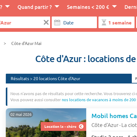
?
Quand partir ?
Semaines < 200 €
Dern
Côte d'Azur Mai
Côte d'Azur : locations d
Résultats > 20 locations Côte d'Azur
Nous n'avons pas de résultats pour cette recherche. Vous trouverez ci-
Vous pouvez aussi consulter
nos locations de vacances à moins de 200 
02 mai 2026
Côte d'Azur
La cio
-
Location la - chère