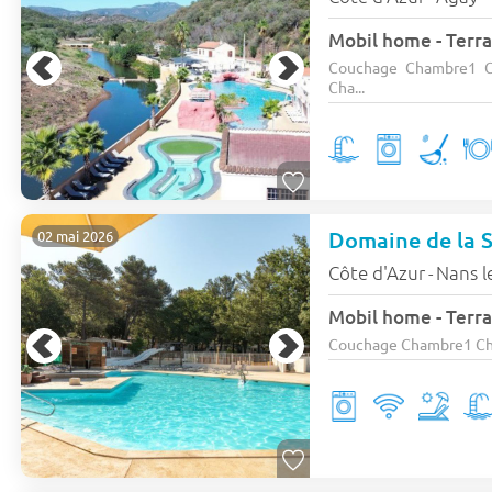
Mobil home - Terras
Couchage Chambre1 C
Cha...
Domaine de la 
02 mai 2026
Côte d'Azur
Nans l
-
Mobil home - Terras
Couchage Chambre1 Chamb