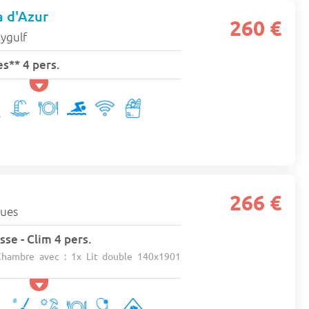
a d'Azur
260 €
aygulf
s** 4 pers.
266 €
gues
sse - Clim 4 pers.
hambre avec : 1x Lit double 140x1901