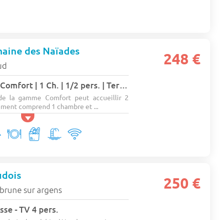
aine des Naïades
248 €
ud
Mobil-home PMR | Comfort | 1 Ch. | 1/2 pers. | Terrasse surélevée | A/C 2 pers.
e la gamme Comfort peut accueillir 2
ment comprend 1 chambre et ...
udois
250 €
rune sur argens
sse - TV 4 pers.