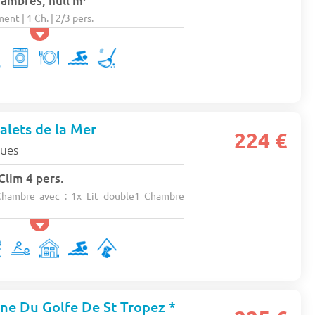
hambres, null m²
nt | 1 Ch. | 2/3 pers.
lets de la Mer
224 €
gues
 Clim 4 pers.
hambre avec : 1x Lit double1 Chambre
e Du Golfe De St Tropez *