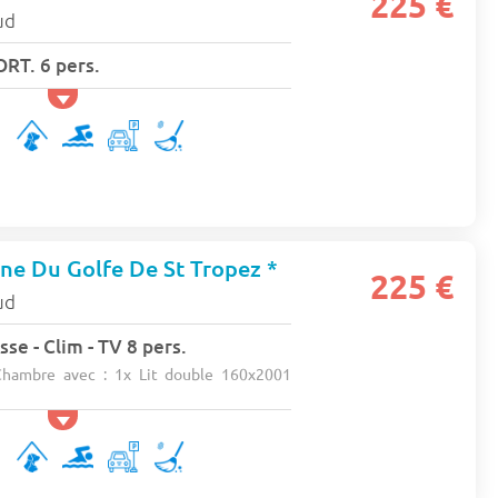
225 €
ud
T. 6 pers.
e Du Golfe De St Tropez *
225 €
ud
se - Clim - TV 8 pers.
hambre avec : 1x Lit double 160x2001