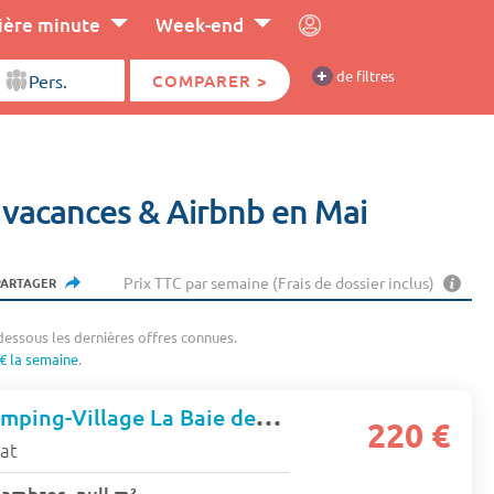
ière minute
Week-end
+
de filtres
COMPARER >
e vacances & Airbnb en Mai
Prix TTC par semaine (Frais de dossier inclus)
PARTAGER
dessous les dernières offres connues.
€ la semaine
.
Mobil homes Camping-Village La Baie des Anges
220 €
tat