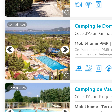
Camping le Dom
02 mai 2026
Côte d'Azur
Grima
-
Ce Mobil-home PMR d
personnes. Cet héberge
Camping de Va
02 mai 2026
Côte d'Azur
Roqueb
-
Mobil home - Terra