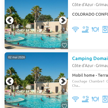
Côte d'Azur
Grima
-
COLORADO CONFOR
Camping Domain
02 mai 2026
Côte d'Azur
Grima
-
Mobil home - Terras
Couchage Chambre1 C
Cha...