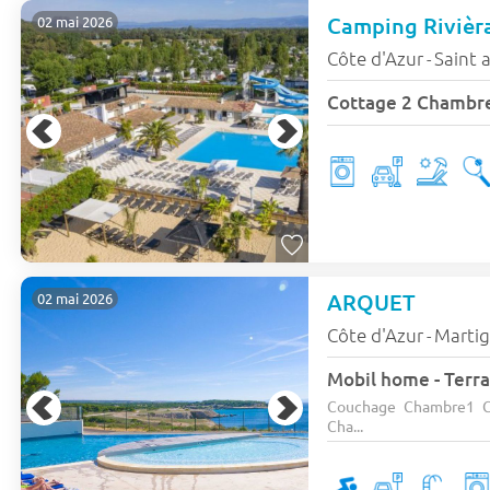
Camping Rivièr
02 mai 2026
Côte d'Azur
Saint 
-
Cottage 2 Chambre
ARQUET
02 mai 2026
Côte d'Azur
Marti
-
Mobil home - Terra
Couchage Chambre1 C
Cha...