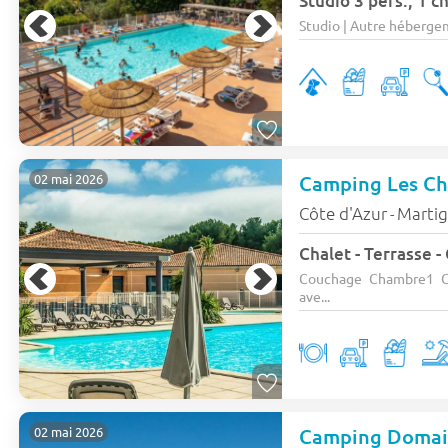
Studio 3 pers., 1 c
Studio | Autre hébergeme
Camping Les Cha
02 mai 2026
Côte d'Azur
Marti
-
Chalet - Terrasse -
Couchage Chambre1 C
ave...
Camping Domain
02 mai 2026