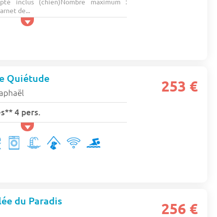
pté inclus (chien)Nombre maximum :
rnet de...
e Quiétude
253 €
raphaël
s** 4 pers.
ée du Paradis
256 €