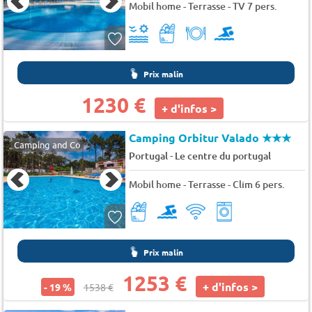
Mobil home - Terrasse - TV 7 pers.
Prix malin
1230 €
+ d'infos >
Camping Orbitur Valado
★★★
Camping and Co
-
Portugal
Le centre du portugal
Mobil home - Terrasse - Clim 6 pers.
Prix malin
1253 €
+ d'infos >
- 19 %
1538 €