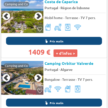
Costa de Caparica
Camping and Co
-
Portugal
Région de lisbonne
Mobil home - Terrasse - TV 7 pers.
Prix malin
1409 €
+ d'infos >
Camping Orbitur Valverde
Camping and Co
-
Portugal
Algarve
Bungalow - Terrasse - TV 7 pers.
Prix malin