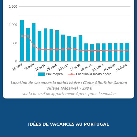
1,500
1,000
500
0
29 août
07 nove.
05 déce.
12 sept.
10 octo.
15 août
21 nove.
19 déce.
26 sept.
24 octo.
Prix moyen
Location la moins chère
Location de vacances la moins chère : Clube Albufeira Garden
Village (Algarve) > 298 €
sur la base d'un appartement 4 pers. pour 1 semaine
IDÉES DE VACANCES AU PORTUGAL