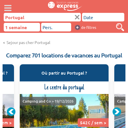
+
de filtres
Sejour pas cher Portugal
Comparez 701 locations de vacances au Portugal
al ?
Où partir au Portugal ?
Le centre du portugal
Camping and Co
> 19/12/2026
Campi
 sem >
542€ / sem >