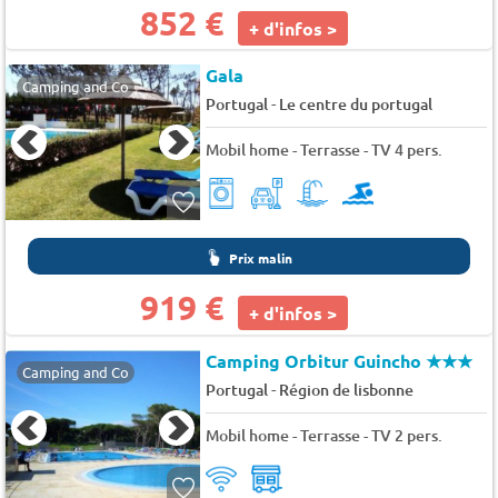
852 €
+ d'infos >
Gala
Camping and Co
-
Portugal
Le centre du portugal
Mobil home - Terrasse - TV 4 pers.
Prix malin
919 €
+ d'infos >
Camping Orbitur Guincho
★★★
Camping and Co
-
Portugal
Région de lisbonne
Mobil home - Terrasse - TV 2 pers.