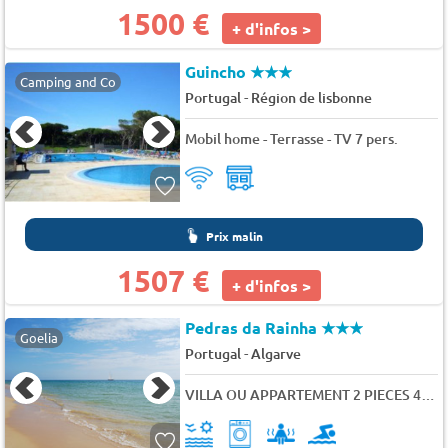
1500 €
+ d'infos >
Guincho
★★★
Camping and Co
-
Portugal
Région de lisbonne
Mobil home - Terrasse - TV 7 pers.
Prix malin
1507 €
+ d'infos >
Pedras da Rainha
★★★
Goelia
-
Portugal
Algarve
VILLA OU APPARTEMENT 2 PIECES 4 PERS.