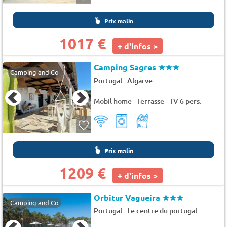
Prix malin
1017 €
+ d'infos >
Camping Sagres
★★★
Camping and Co
-
Portugal
Algarve
Mobil home - Terrasse - TV 6 pers.
Prix malin
1209 €
+ d'infos >
Orbitur Vagueira
★★★
Camping and Co
-
Portugal
Le centre du portugal