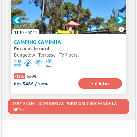
31.10 > 07.11
UFEIRA
CAMPING CAMINHA
Porto et le nord
Bungalow - Terrasse - TV 7 pers.
630€
-13%
dès 548€ / sem.
+ d'infos
TOUTES LES LOCATIONS AU PORTUGAL PROCHES DE LA
MER >