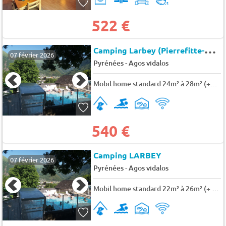
522 €
C
amping Larbey (Pierrefitte-Nestalas à 8 km)
07 février 2026
-
Pyrénées
Agos vidalos
Mobil home standard 24m² à 28m² (+12 ans) 5 pers.
540 €
Camping LARBEY
07 février 2026
-
Pyrénées
Agos vidalos
Mobil home standard 22m² à 26m² (+ 12 ans) 4 pers.