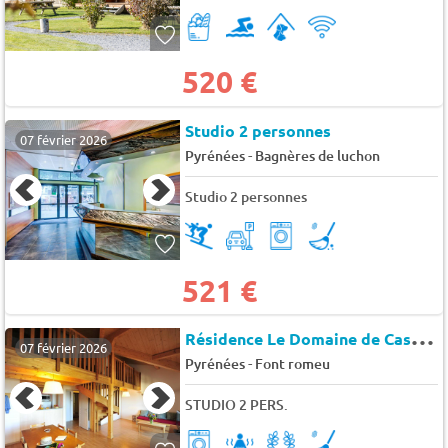
520 €
Studio 2 personnes
07 février 2026
-
Pyrénées
Bagnères de luchon
Studio 2 personnes
521 €
R
ésidence Le Domaine de Castella
07 février 2026
-
Pyrénées
Font romeu
STUDIO 2 PERS.