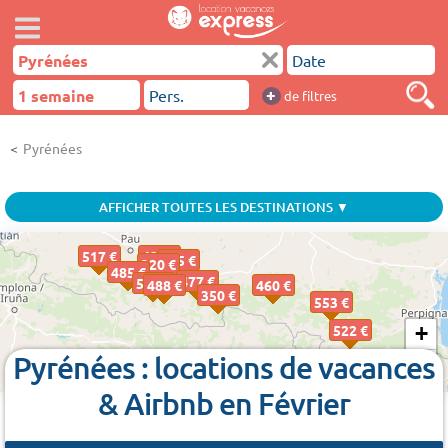
+
de filtres
Pyrénées
AFFICHER TOUTES LES DESTINATIONS ▼
517 €
425 €
445 €
320 €
485 €
477 €
520 €
488 €
460 €
350 €
553 €
522 €
+
Pyrénées : locations de vacances
−
& Airbnb en Février