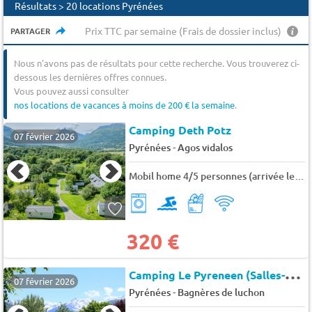
Résultats > 20 locations Pyrénées
Prix TTC par semaine (Frais de dossier inclus)
PARTAGER
Nous n'avons pas de résultats pour cette recherche. Vous trouverez ci-
dessous les dernières offres connues.
Vous pouvez aussi consulter
nos locations de vacances à moins de 200 € la semaine
.
Camping Deth Potz
07 février 2026
-
Pyrénées
Agos vidalos
Mobil home 4/5 personnes (arrivée le dimanche en Juillet et Août) 5 pers.
320 €
C
amping Le Pyreneen (Salles-et-Pratviel à 3 km)
07 février 2026
-
Pyrénées
Bagnères de luchon