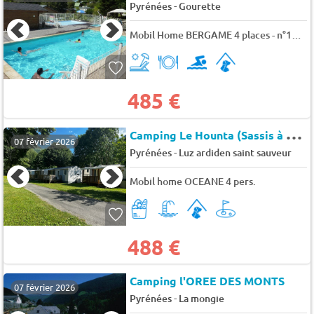
-
Pyrénées
Gourette
Mobil Home BERGAME 4 places - n°13, 22, 24, 32 et 34 4 pers.
485 €
C
amping Le Hounta (Sassis à 1 km)
07 février 2026
-
Pyrénées
Luz ardiden saint sauveur
Mobil home OCEANE 4 pers.
488 €
Camping l'OREE DES MONTS
07 février 2026
-
Pyrénées
La mongie