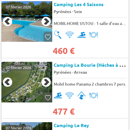
Camping Les 4 Saisons
07 février 2026
-
Pyrénées
Seix
MOBIL-HOME USTOU : 1 salle d'eau avec terrasse couverte 4 pers.
460 €
C
amping La Bourie (Hèches à 11 km)
07 février 2026
-
Pyrénées
Arreau
Mobil home Panama 2 chambres 7 pers.
477 €
Camping Le Rey
07 février 2026