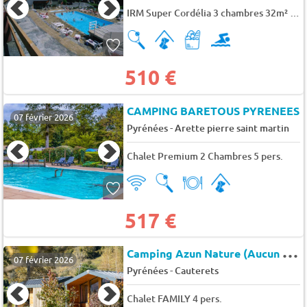
IRM Super Cordélia 3 chambres 32m² 7 pers.
510 €
CAMPING BARETOUS PYRENEES
07 février 2026
-
Pyrénées
Arette pierre saint martin
Chalet Premium 2 Chambres 5 pers.
517 €
C
amping Azun Nature (Aucun à 11 km)
07 février 2026
-
Pyrénées
Cauterets
Chalet FAMILY 4 pers.