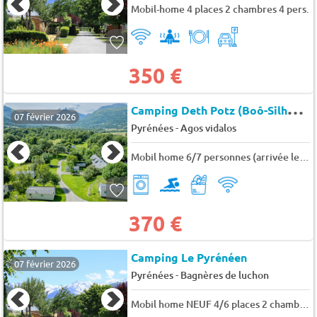
Mobil-home 4 places 2 chambres 4 pers.
350 €
C
amping Deth Potz (Boô-Silhen à 7 km)
07 février 2026
-
Pyrénées
Agos vidalos
Mobil home 6/7 personnes (arrivée le dimanche en Juillet et août) 7 pers.
370 €
Camping Le Pyrénéen
07 février 2026
-
Pyrénées
Bagnères de luchon
Mobil home NEUF 4/6 places 2 chambres + coin salon BERMUDES MODULO 2021 6 pers.