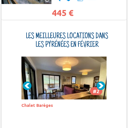
445 €
LES MEILLEURES LOCATIONS DANS
LES PYRÉNÉES EN FÉVRIER
#2
#3
Résidence Le Hameau du Pré Clos Saint
Réside
Lary Villages