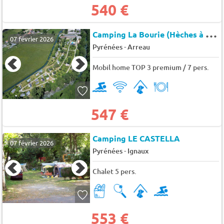
540 €
C
amping La Bourie (Hèches à 11 km)
07 février 2026
-
Pyrénées
Arreau
Mobil home TOP 3 premium / 7 pers.
547 €
Camping LE CASTELLA
07 février 2026
-
Pyrénées
Ignaux
Chalet 5 pers.
553 €