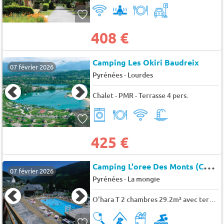
408 €
Camping Les Okiri Baudreix
07 février 2026
-
Pyrénées
Lourdes
Chalet - PMR - Terrasse 4 pers.
425 €
C
amping L'oree Des Monts (Campan à 5 km)
07 février 2026
-
Pyrénées
La mongie
O'hara T 2 chambres 29.2m² avec terrasse couverte 5 pers.