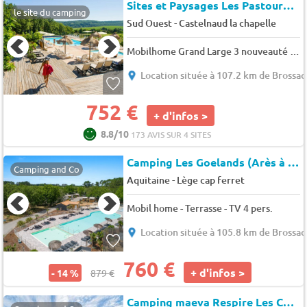
Sites et Paysages Les Pastourels
le site du camping
-
Sud Ouest
Castelnaud la chapelle
Mobilhome Grand Large 3 nouveauté 2023 6 pers.
Location située à 107.2 km de Brossac
752 €
+ d'infos >
8.8/10
173 AVIS SUR 4 SITES
Camping Les Goelands (Arès à 7km)
Camping and Co
-
Aquitaine
Lège cap ferret
Mobil home - Terrasse - TV 4 pers.
Location située à 105.8 km de Brossac
760 €
+ d'infos >
- 14 %
879 €
Camping maeva Respire Les Couleurs de la Coubre (1122021)