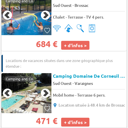
Camping and Co
-
Sud Ouest
Brossac
Chalet - Terrasse - TV 4 pers.
684 €
+ d'infos >
Locations de vacances situées dans une zone géographique plus
étendue :
Camping Domaine De Corneuil (Saint-Sulpice-de-Mareuil à 14 km)
Camping and Co
-
Sud Ouest
Varaignes
Mobil home - Terrasse 6 pers.
Location située à 48.4 km de Brossac
471 €
+ d'infos >