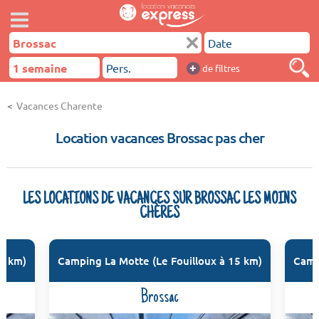
+
de filtres
Vacances Charente
Location vacances Brossac pas cher
LES LOCATIONS DE VACANCES SUR BROSSAC LES MOINS
CHÈRES
15 km)
Camping La Motte (Le Fouilloux à 15 km)
Camp
Brossac