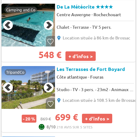
De La Météorite
★★★★
Camping and Co
-
Centre Auvergne
Rochechouart
Chalet - Terrasse - TV 5 pers.
Location située à 86 km de Brossac
548 €
+ d'infos >
Les Terrasses de Fort Boyard
TripandCo
-
Côte atlantique
Fouras
Studio - TV - 3 pers. - 23m2 - Animaux admis
Location située à 108.5 km de Brossac
699 €
+ d'infos >
- 20 %
869 €
8/10
218 AVIS SUR 5 SITES