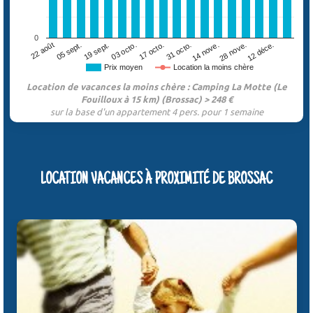
0
19 sept.
31 octo.
12 déce.
22 août
03 octo.
14 nove.
05 sept.
17 octo.
28 nove.
Prix moyen
Location la moins chère
Location de vacances la moins chère : Camping La Motte (Le
Fouilloux à 15 km) (Brossac) > 248 €
sur la base d'un appartement 4 pers. pour 1 semaine
LOCATION VACANCES À PROXIMITÉ DE BROSSAC