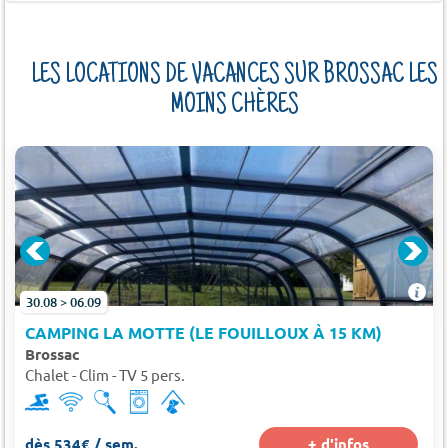
LES LOCATIONS DE VACANCES SUR BROSSAC LES
MOINS CHÈRES
30.08 > 06.09
CAMPING LA MOTTE (LE FOUILLOUX À 15 KM)
Brossac
Chalet - Clim - TV 5 pers.
dès 534€ / sem.
+ d'infos