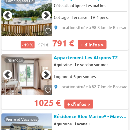
Camping and Co
-
Côte atlantique
Les mathes
Cottage - Terrasse - TV 4 pers.
Location située à 98.3 km de Brossac
791 €
+ d'infos >
- 19 %
971 €
Appartement Les Alcyons T2
TripandCo
-
Aquitaine
Le verdon sur mer
Logement 6 personnes
Location située à 82.7 km de Brossac
1025 €
+ d'infos >
Résidence Bleu Marine* - Maeva Particuliers
Pierre et Vacances
-
Aquitaine
Lacanau