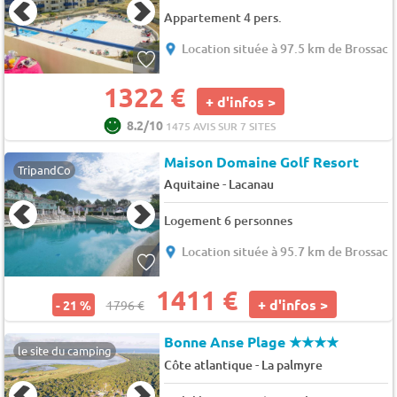
Appartement 4 pers.
Location située à 97.5 km de Brossac
1322 €
+ d'infos >
8.2/10
1475 AVIS SUR 7 SITES
Maison Domaine Golf Resort
TripandCo
-
Aquitaine
Lacanau
Logement 6 personnes
Location située à 95.7 km de Brossac
1411 €
+ d'infos >
- 21 %
1796 €
Bonne Anse Plage
★★★★
le site du camping
-
Côte atlantique
La palmyre