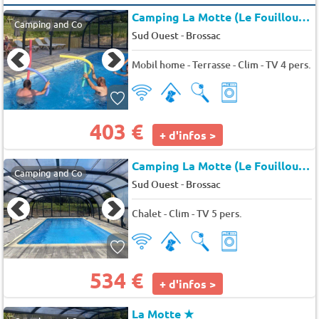
Camping La Motte (Le Fouilloux à 15 km)
Camping and Co
-
Sud Ouest
Brossac
Mobil home - Terrasse - Clim - TV 4 pers.
403 €
+ d'infos >
Camping La Motte (Le Fouilloux à 15 km)
Camping and Co
-
Sud Ouest
Brossac
Chalet - Clim - TV 5 pers.
534 €
+ d'infos >
La Motte
★