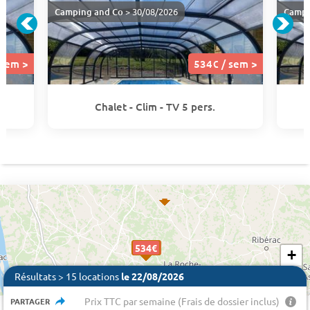
Camping and Co
> 30/08/2026
Campi
 sem >
534€ / sem >
Chalet - Clim - TV 5 pers.
403 €
534€
534€
534€
534€
534€
+
−
Résultats > 15 locations
le 22/08/2026
Prix TTC par semaine (Frais de dossier inclus)
PARTAGER