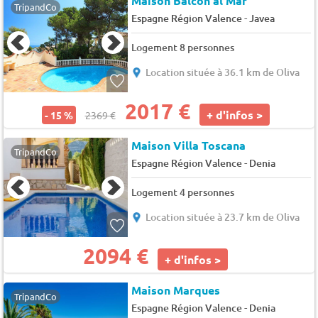
Maison Balcon al Mar
TripandCo
-
Espagne Région Valence
Javea
Logement 8 personnes
Location située à 36.1 km de Oliva
2017 €
+ d'infos >
- 15 %
2369 €
Maison Villa Toscana
TripandCo
-
Espagne Région Valence
Denia
Logement 4 personnes
Location située à 23.7 km de Oliva
2094 €
+ d'infos >
Maison Marques
TripandCo
-
Espagne Région Valence
Denia