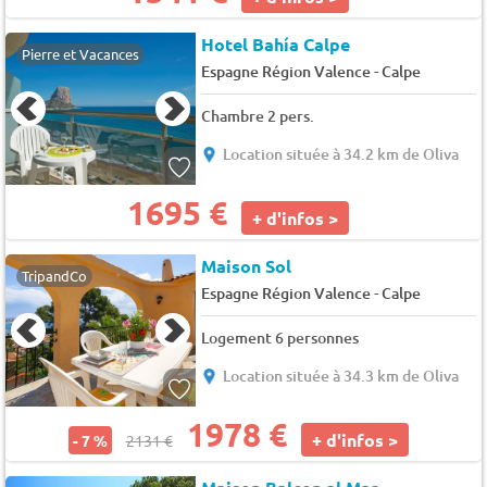
Hotel Bahía Calpe
Pierre et Vacances
-
Espagne Région Valence
Calpe
Chambre 2 pers.
Location située à 34.2 km de Oliva
1695 €
+ d'infos >
Maison Sol
TripandCo
-
Espagne Région Valence
Calpe
Logement 6 personnes
Location située à 34.3 km de Oliva
1978 €
+ d'infos >
- 7 %
2131 €