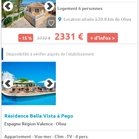
Logement 6 personnes
Location située à 20.8 km de Oliva
2331 €
+ d'infos >
- 15 %
2732 €
Disponibilité à vérifier auprès de l'établissement
Résidence Bella Vista à Pego
-
Espagne Région Valence
Oliva
Appartement - Vue mer - Clim - TV - 4 pers.