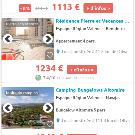
1113 €
+ d'infos >
- 3 %
1147 €
Résidence Pierre et Vacances Levante
Pierre et Vacances
-
Espagne Région Valence
Benidorm
Appartement 4 pers.
Location située à 41.8 km de Oliva
1234 €
+ d'infos >
7.4/10
1151 AVIS SUR 5 SITES
Camping-Bungalows Altomira
le site du camping
-
Espagne Région Valence
Navajas
Bungalow Altomira 5 pers.
Location située à 111.3 km de Oliva