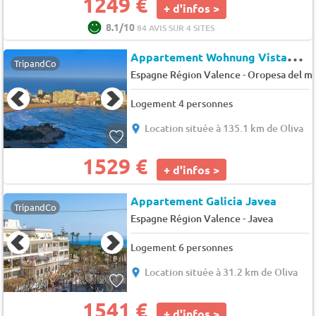
1249 €
+ d'infos >
8.1/10
84 AVIS SUR 4 SITES
A
ppartement Wohnung Vistamar REF. 021
TripandCo
-
Espagne Région Valence
Oropesa del m
Logement 4 personnes
Location située à 135.1 km de Oliva
1529 €
+ d'infos >
Appartement Galicia Javea
TripandCo
-
Espagne Région Valence
Javea
Logement 6 personnes
Location située à 31.2 km de Oliva
1541 €
+ d'infos >