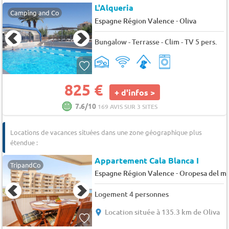
L'Alqueria
Camping and Co
-
Espagne Région Valence
Oliva
Bungalow - Terrasse - Clim - TV 5 pers.
825 €
+ d'infos >
7.6/10
169 AVIS SUR 3 SITES
Locations de vacances situées dans une zone géographique plus
étendue :
Appartement Cala Blanca I
TripandCo
-
Espagne Région Valence
Oropesa del m
Logement 4 personnes
Location située à 135.3 km de Oliva