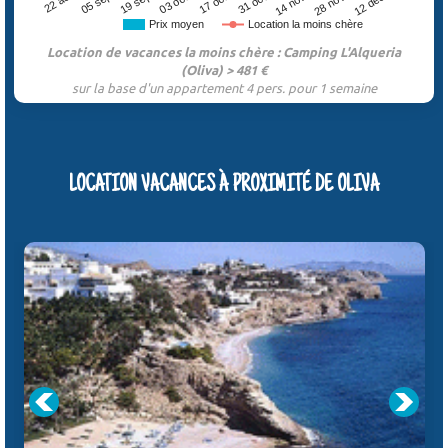
19 sept.
31 octo.
12 déce.
03 octo.
14 nove.
05 sept.
17 octo.
28 nove.
Prix moyen
Location la moins chère
Location de vacances la moins chère : Camping L'Alqueria
(Oliva) > 481 €
sur la base d'un appartement 4 pers. pour 1 semaine
LOCATION VACANCES À PROXIMITÉ DE OLIVA