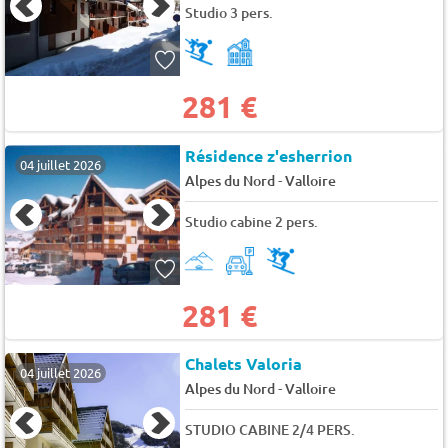
Studio 3 pers.
281 €
Résidence z'esherrion
04 juillet 2026
-
Alpes du Nord
Valloire
Studio cabine 2 pers.
281 €
Chalets Valoria
04 juillet 2026
-
Alpes du Nord
Valloire
STUDIO CABINE 2/4 PERS.