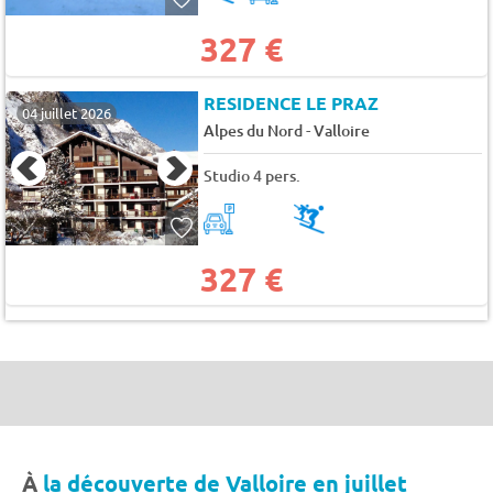
327 €
RESIDENCE LE PRAZ
04 juillet 2026
-
Alpes du Nord
Valloire
Studio 4 pers.
327 €
À
la découverte de Valloire en juillet