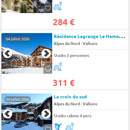
284 €
R
ésidence Lagrange Le Hameau De Valloire
04 juillet 2026
-
Alpes du Nord
Valloire
Studio 2 personnes
311 €
La croix du sud
04 juillet 2026
-
Alpes du Nord
Valloire
Studio cabine 4 pers.