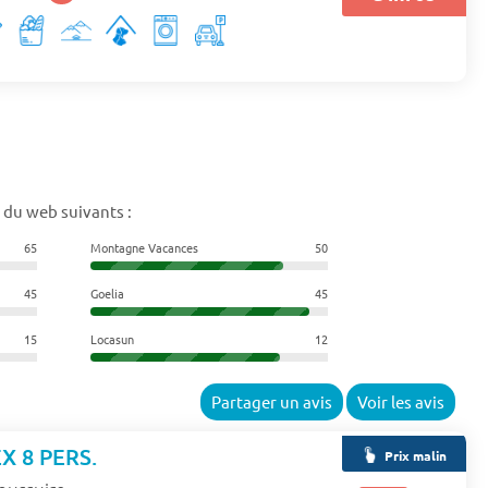
 du web suivants :
65
Montagne Vacances
50
45
Goelia
45
15
Locasun
12
Partager un avis
Voir les avis
X 8 PERS.
Prix malin