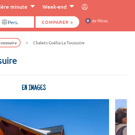
ière minute
Week-end
+
de filtres
COMPARER >
toussuire
Chalets Goélia La Toussuire
suire
EN IMAGES