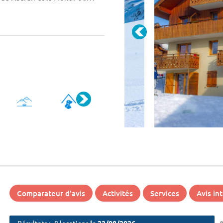
 que des jeux de société sont
es longu...
Comparateur d'avis
Activités
Services
Avis in