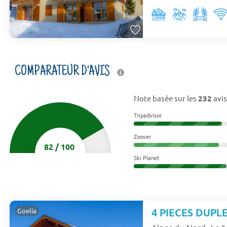
COMPARATEUR D'AVIS
Note basée sur les
232
avis
Tripadvisor
Zoover
82
/
100
Ski Planet
4 PIECES DUPLE
Goelia