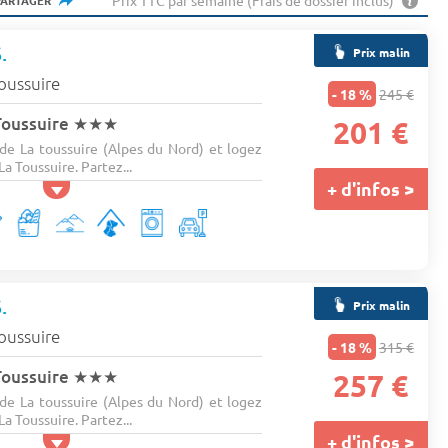
Prix TTC par semaine (Frais de dossier inclus)
PARTAGER
.
Prix malin
oussuire
- 18 %
245 €
Toussuire
★★★
201 €
e La toussuire (Alpes du Nord) et logez
La Toussuire. Partez...
+ d'infos >
.
Prix malin
oussuire
- 18 %
315 €
Toussuire
★★★
257 €
e La toussuire (Alpes du Nord) et logez
La Toussuire. Partez...
+ d'infos >