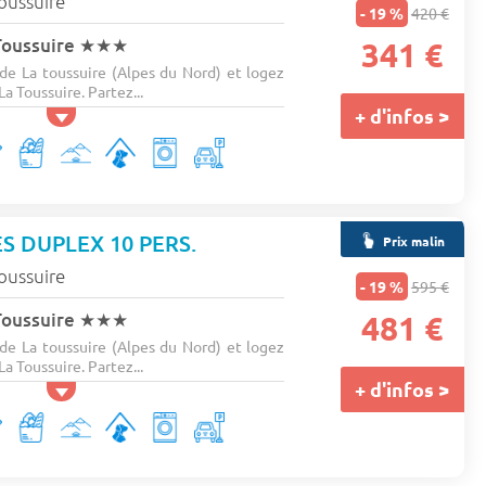
oussuire
- 19 %
420 €
Toussuire
★★★
341 €
e La toussuire (Alpes du Nord) et logez
La Toussuire. Partez...
+ d'infos >
ES DUPLEX 10 PERS.
Prix malin
oussuire
- 19 %
595 €
Toussuire
★★★
481 €
e La toussuire (Alpes du Nord) et logez
La Toussuire. Partez...
+ d'infos >