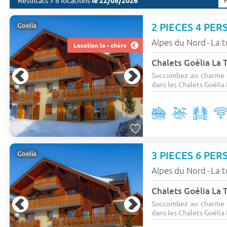
Résultats > 8 locations
le 22/08/2026
2 PIECES 4 PERS
Goelia
Alpes du Nord
La t
-
Location la - chère
Chalets Goélia La 
Succombez au charme d
dans les Chalets Goélia 
3 PIECES 6 PERS
Goelia
Alpes du Nord
La t
-
Chalets Goélia La 
Succombez au charme d
dans les Chalets Goélia 