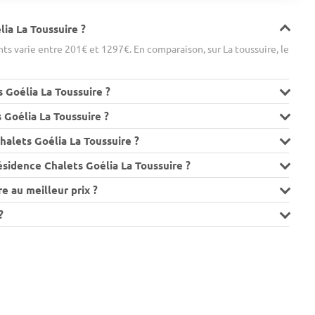
lia La Toussuire ?
s varie entre 201€ et 1297€. En comparaison, sur La toussuire, le
s Goélia La Toussuire ?
 Goélia La Toussuire ?
alets Goélia La Toussuire ?
ésidence Chalets Goélia La Toussuire ?
e au meilleur prix ?
?