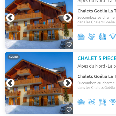
Alpes du Nord
La t
-
Chalets Goélia La 
Succombez au charme d
dans les Chalets Goélia 
CHALET 5 PIEC
Goelia
Alpes du Nord
La t
-
Chalets Goélia La 
Succombez au charme d
dans les Chalets Goélia 