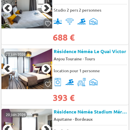
Studio 2 pers 2 personnes
688 €
Résidence Néméa Le Quai Victor
20 juin 2026
-
Anjou Touraine
Tours
location pour 1 personne
393 €
Résidence Néméa Stadium Mérignac
20 juin 2026
-
Aquitaine
Bordeaux