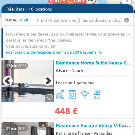
571 €
417 €
609 €
−
Résultats > 10 locations
Prix TTC par semaine (Frais de dossier inclus)
PARTAGER
Nous n'avons pas de résultats pour cette recherche. Vous trouverez ci-
dessous les dernières offres connues.
Vous pouvez aussi consulter
nos locations de vacances à moins de 200 € la semaine
.
Résidence Home Suite Nancy Centre
27 juin 2026
-
Alsace
Nancy
Location 1 personne
448 €
Résidence Europe Velizy Villacoublay
27 juin 2026
-
Paris Ile de france
Versailles