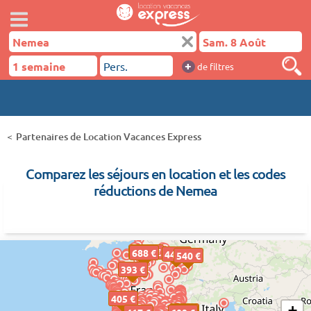
+
de filtres
Partenaires de Location Vacances Express
Comparez les séjours en location et les codes
réductions de Nemea
1005 €
688 €
448 €
540 €
393 €
405 €
+
715 €