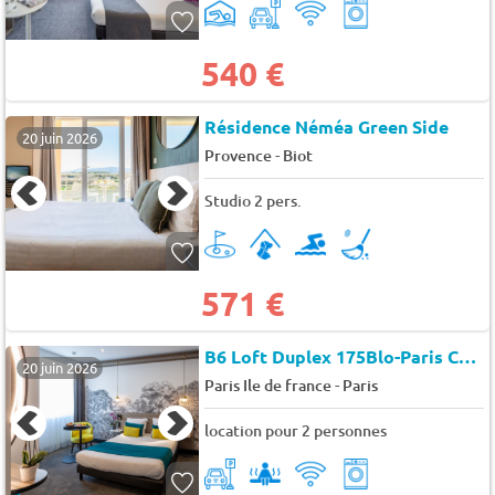
540 €
Résidence Néméa Green Side
20 juin 2026
-
Provence
Biot
Studio 2 pers.
571 €
B6 Loft Duplex 175Blo-Paris Convention
20 juin 2026
-
Paris Ile de france
Paris
location pour 2 personnes