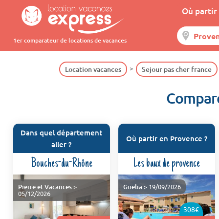
Où partir 
1er comparateur de locations de vacances
Location vacances
Sejour pas cher france
Compare
Dans quel département
Où partir en Provence ?
aller ?
Bouches-du-Rhône
Les baux de provence
Pierre et Vacances
>
Goelia
> 19/09/2026
05/12/2026
308€