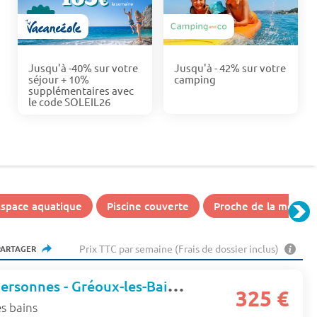
Jusqu'à -40% sur votre
Jusqu'à - 42% sur votre
séjour + 10%
camping
supplémentaires avec
le code SOLEIL26
Espace aquatique
Piscine couverte
Proche de la mer
Prix TTC par semaine (Frais de dossier inclus)
PARTAGER
Studio - 1 ou 2 personnes - Gréoux-les-Bains - Les jardins de cybele
325 €
s bains