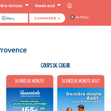
ière minute
Week-end
+
de filtres
COMPARER >
Provence
COUPS DE COEUR
DERNIERE MINUTE
DERNIERE MINUTE AOUT