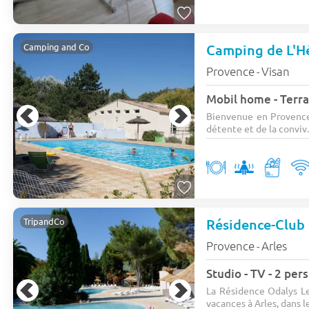
Camping de L'Hé
Camping and Co
Provence
Visan
-
Mobil home - Terra
Bienvenue en Provence 
détente et de la conviv.
Résidence-Club 
TripandCo
Provence
Arles
-
Studio - TV - 2 pe
La Résidence Odalys Le
vacances à Arles, dans le