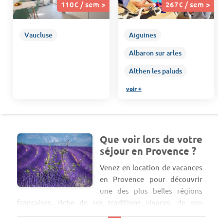
110€ / sem >
267€ / sem >
Vaucluse
Aiguines
Albaron sur arles
Althen les paluds
voir +
Que voir lors de votre
séjour en Provence ?
Venez en location de vacances
en Provence pour découvrir
une des plus belles régions
françaises, riche de ses traditions vivaces, de son
architecture aux couleurs du sud et de ses paysages