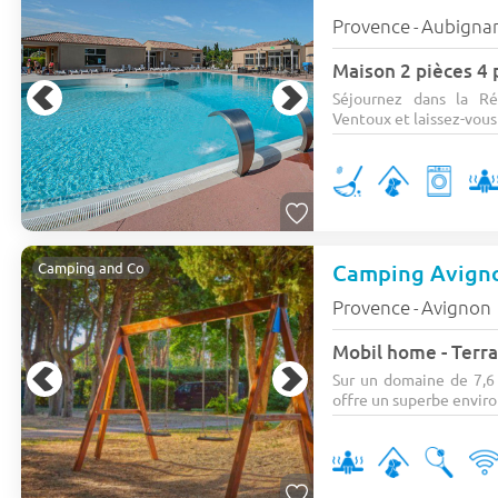
Provence
Aubigna
-
Maison 2 pièces 4
Séjournez dans la R
Ventoux et laissez-vous
Camping Avign
Camping and Co
Provence
Avignon
-
Mobil home - Terra
Sur un domaine de 7,6
offre un superbe enviro