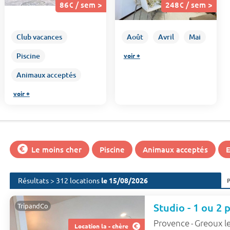
86€ / sem >
248€ / sem >
Club vacances
Août
Avril
Mai
Piscine
voir +
Animaux acceptés
voir +
Le moins cher
Piscine
Animaux acceptés
Résultats > 312 locations
le 15/08/2026
TripandCo
Provence
Greoux le
-
Location la - chère