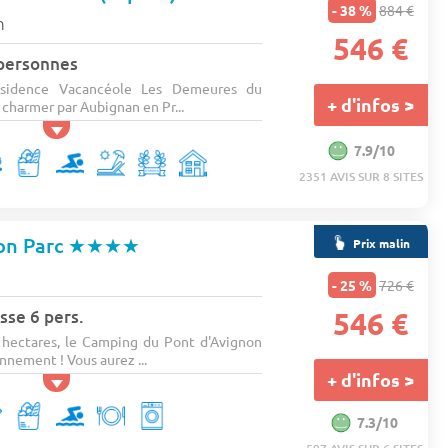
- 38 %
884 €
n
546 €
 personnes
ésidence Vacancéole Les Demeures du
+ d'infos >
 charmer par Aubignan en Pr...
7.9/10
2351 AVIS SUR 8 SITES
on Parc
★★★★
Prix malin
- 25 %
726 €
sse 6 pers.
546 €
 hectares, le Camping du Pont d'Avignon
nnement ! Vous aurez ...
+ d'infos >
7.3/10