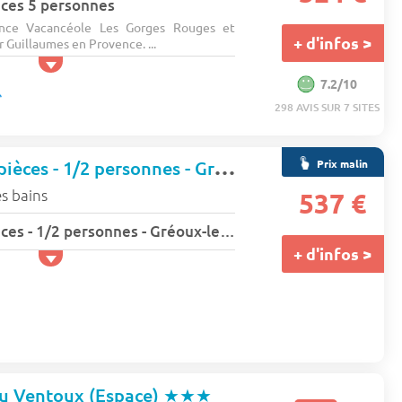
ces 5 personnes
ence Vacancéole Les Gorges Rouges et
+ d'infos >
r Guillaumes en Provence. ...
7.2/10
298 AVIS SUR 7 SITES
Appartement 2 pièces - 1/2 personnes - Gréoux-les-Bains - San bastian
Prix malin
s bains
537 €
Appartement 2 pièces - 1/2 personnes - Gréoux-les-Bains - San bastian
+ d'infos >
u Ventoux (Espace)
★★★