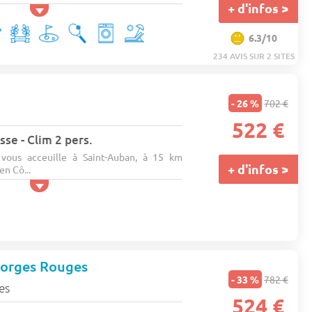
+ d'infos >
6.3/10
234 AVIS SUR 2 SITES
★
- 26 %
702 €
522 €
sse - Clim 2 pers.
 vous acceuille à Saint-Auban, à 15 km
+ d'infos >
en Cô...
Gorges Rouges
- 33 %
782 €
es
524 €