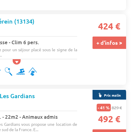
rein (13134)
424 €
sse - Clim 6 pers.
+ d'infos >
pour un séjour placé sous le signe de la
..
Les Gardians
Prix malin
- 41 %
829 €
rs. - 22m2 - Animaux admis
492 €
s Gardians vous propose une location de
 sud de la France. E...