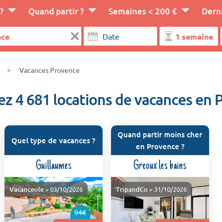
?
Quand partir ?
Semaines < 200 €
Dern
Vacances Provence
z 4 681 locations de vacances en 
Quand partir moins cher
Quel type de vacances ?
en Provence ?
Guillaumes
Greoux les bains
Vacanceole
> 03/10/2026
TripandCo
> 31/10/2026
94€