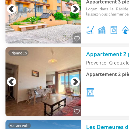
Appartement 3 piè
Logez dans la Résid
laissez-vous charmer pa
TripandCo
Provence
Greoux le
-
Les Demeures d
Vacanceole