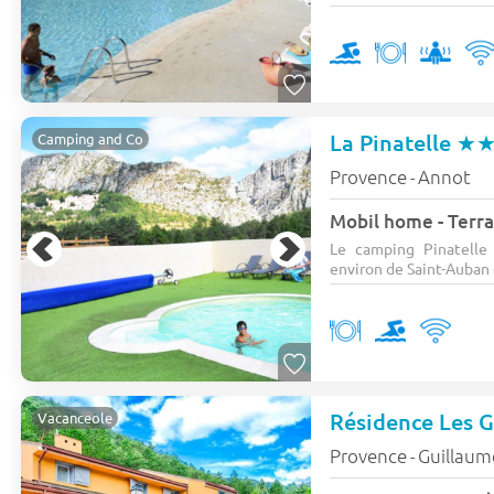
La Pinatelle
★
Camping and Co
Provence
Annot
-
Mobil home - Terra
Le camping Pinatelle
environ de Saint-Auban 
Résidence Les 
Vacanceole
Provence
Guillaum
-