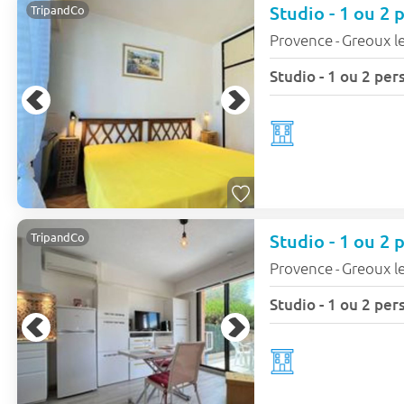
TripandCo
Provence
Greoux le
-
TripandCo
Provence
Greoux le
-