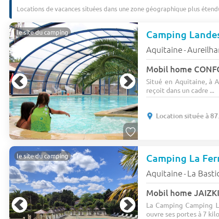
Locations de vacances situées dans une zone géographique plus étend
Camping Lande
le site du camping
Aquitaine
Aureilh
-
Mobil home CONFO
Situé en Aquitaine, à 
reçoit dans un cadre ...
Location située à 87
le site du camping
Aquitaine
La Basti
-
La Camping Camping L
ouvre ses portes à 7 kilo