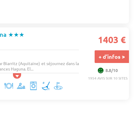
una
★★★
1403 €
+ d'infos >
r Biarritz (Aquitaine) et séjournez dans la
nces Haguna. El...
8.8/10
1954 AVIS SUR 10 SITES