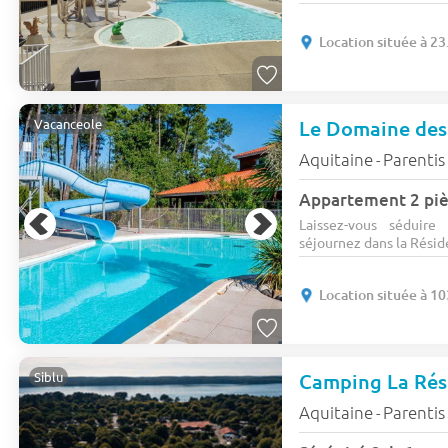
Location située à 23
Le Domaine des
Vacanceole
Aquitaine
Parentis
-
Appartement 2 piè
Laissez-vous séduire
séjournez dans la Résid
Location située à 10
Camping La Ré
Siblu
Aquitaine
Parentis
-