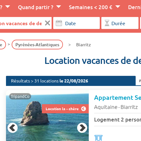
?
Quand partir ?
Semaines < 200 €
Dern
e
Pyrénées-Atlantiques
Biarritz
Location vacances de de
Résultats > 31 locations
le 22/08/2026
TripandCo
Aquitaine
Biarritz
-
Location la - chère
Logement 2 perso