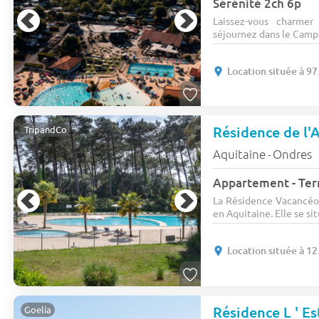
Sérénité 2ch 6p
Laissez-vous charmer
séjournez dans le Campi
Location située à 97
Résidence de l'
TripandCo
Aquitaine
Ondres
-
La Résidence Vacancéol
en Aquitaine. Elle se sit
Location située à 12
Résidence L ' E
Goelia