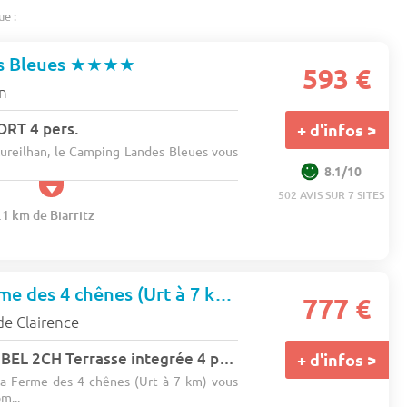
ue :
s Bleues
★★★★
593 €
an
RT 4 pers.
+ d'infos >
Aureilhan, le Camping Landes Bleues vous
8.1/10
502 AVIS SUR 7 SITES
.1 km de Biarritz
Camping La Ferme des 4 chênes (Urt à 7 km)
★★★
777 €
de Clairence
Mobil home JAIZKIBEL 2CH Terrasse integrée 4 pers.
+ d'infos >
a Ferme des 4 chênes (Urt à 7 km) vous
m...