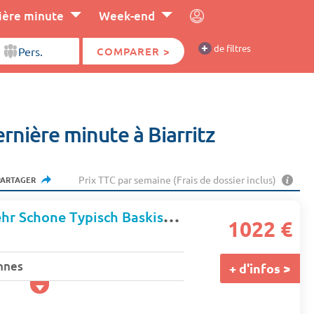
ière minute
Week-end
+
de filtres
COMPARER >
rnière minute à Biarritz
Prix TTC par semaine (Frais de dossier inclus)
PARTAGER
Appartement Sehr Schone Typisch Baskische
1022 €
nnes
+ d'infos >