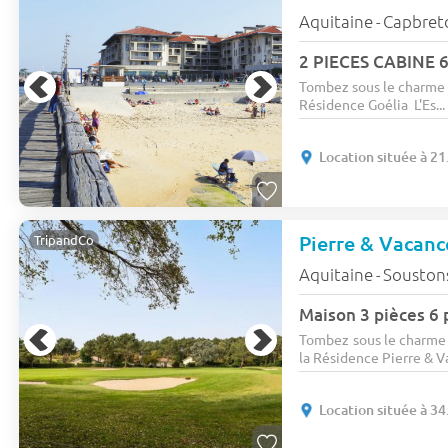
Aquitaine
Capbret
-
2 PIECES CABINE 6
Tombez sous le charme 
Résidence Goélia L'Es...
Location située à 21
TripandCo
Aquitaine
Soustons
-
Tombez sous le charme 
la Résidence Pierre & V
Location située à 34