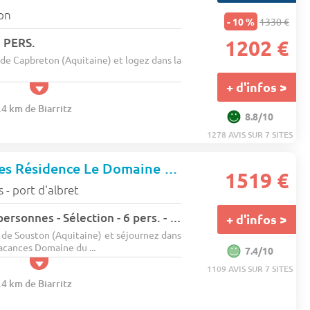
on
- 10 %
1330 €
 PERS.
1202 €
de Capbreton (Aquitaine) et logez dans la
+ d'infos >
.4 km de Biarritz
8.8/10
1278 AVIS SUR 7 SITES
Pierre & Vacances Résidence Le Domaine du Golf de Pinsolle
1519 €
 - port d'albret
Maison 3 pièces 6 personnes - Sélection - 6 pers. - 45m2 - TV
+ d'infos >
de Souston (Aquitaine) et séjournez dans
acances Domaine du ...
7.4/10
1109 AVIS SUR 7 SITES
.4 km de Biarritz