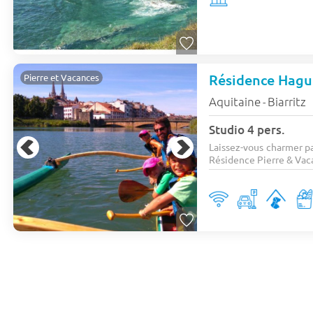
Résidence Hag
Pierre et Vacances
Aquitaine
Biarritz
-
Studio 4 pers.
Laissez-vous charmer pa
Résidence Pierre & Vaca