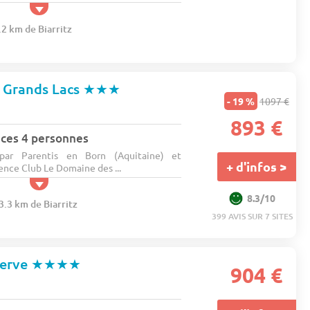
.2 km de Biarritz
 Grands Lacs
★★★
- 19 %
1097 €
893 €
ces 4 personnes
 par Parentis en Born (Aquitaine) et
+ d'infos >
ence Club Le Domaine des ...
8.3/10
3.3 km de Biarritz
399 AVIS SUR 7 SITES
serve
★★★★
904 €