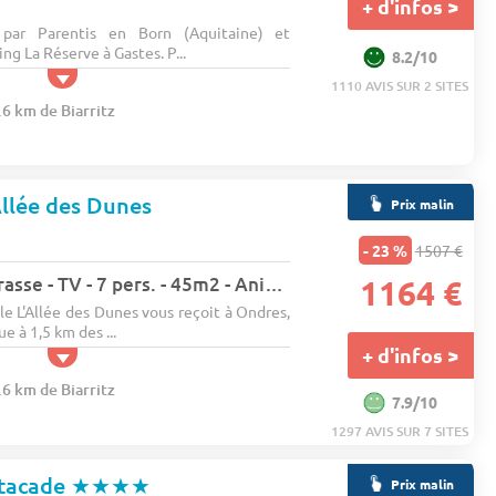
+ d'infos >
 par Parentis en Born (Aquitaine) et
ng La Réserve à Gastes. P...
8.2/10
1110 AVIS SUR 2 SITES
.6 km de Biarritz
Allée des Dunes
Prix malin
- 23 %
1507 €
Appartement - Terrasse - TV - 7 pers. - 45m2 - Animaux admis
1164 €
e L'Allée des Dunes vous reçoit à Ondres,
ue à 1,5 km des ...
+ d'infos >
.6 km de Biarritz
7.9/10
1297 AVIS SUR 7 SITES
stacade
★★★★
Prix malin