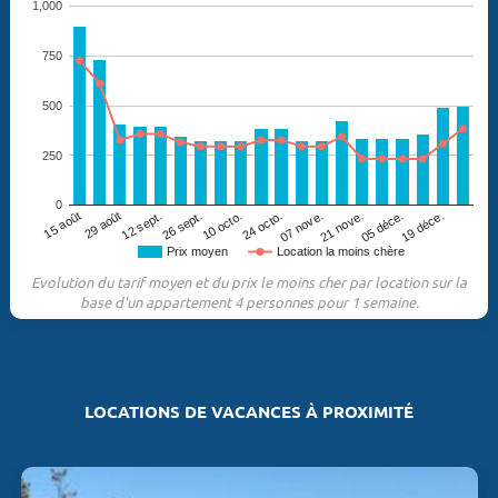
1,000
750
500
250
0
29 août
07 nove.
12 sept.
21 nove.
26 sept.
05 déce.
10 octo.
19 déce.
15 août
24 octo.
Prix moyen
Location la moins chère
Evolution du tarif moyen et du prix le moins cher par location sur la
base d'un appartement 4 personnes pour 1 semaine.
LOCATIONS DE VACANCES À PROXIMITÉ