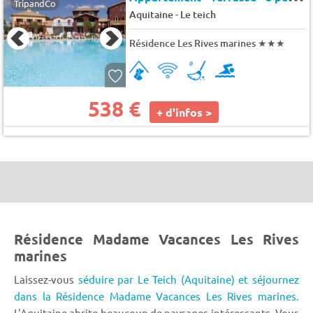
TripandCo
-
Aquitaine
Le teich
Résidence Les Rives marines
★★★
538 €
+ d'infos >
Résidence Madame Vacances Les Rives
marines
Laissez-vous
séduire par Le Teich (Aquitaine) et séjournez
dans la Résidence Madame Vacances Les Rives marines.
L'Aquitaine abrite beaucoup de paysages intéressants. Vous