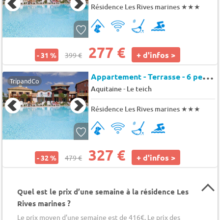
Résidence Les Rives marines
★★★
277 €
+ d'infos >
- 31 %
399 €
A
ppartement - Terrasse - 6 pers. - 48m2 - Animaux admis
TripandCo
-
Aquitaine
Le teich
Résidence Les Rives marines
★★★
327 €
+ d'infos >
- 32 %
479 €
Quel est le prix d’une semaine à la résidence Les
Rives marines ?
Le prix moyen d’une semaine est de 416€. Le prix des