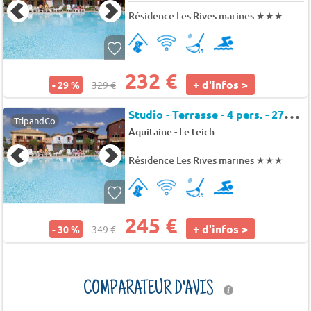
Résidence Les Rives marines
★★★
232 €
+ d'infos >
- 29 %
329 €
S
tudio - Terrasse - 4 pers. - 27m2 - Animaux admis
TripandCo
-
Aquitaine
Le teich
Résidence Les Rives marines
★★★
245 €
+ d'infos >
- 30 %
349 €
COMPARATEUR D'AVIS