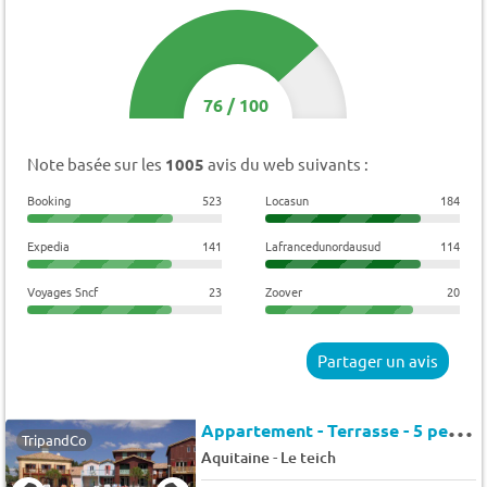
76
/
100
Note basée sur les
1005
avis du web suivants :
Booking
523
Locasun
184
Expedia
141
Lafrancedunordausud
114
Voyages Sncf
23
Zoover
20
Partager un avis
A
ppartement - Terrasse - 5 pers. - 37m2 - Animaux admis
TripandCo
-
Aquitaine
Le teich