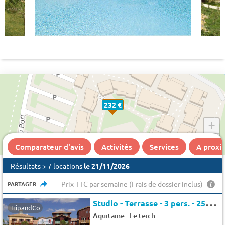
232 €
+
−
Comparateur d'avis
Activités
Services
A proxi
Résultats > 7 locations
le 21/11/2026
Prix TTC par semaine (Frais de dossier inclus)
PARTAGER
S
tudio - Terrasse - 3 pers. - 25m2 - Animaux admis
TripandCo
-
Aquitaine
Le teich