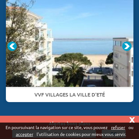
VVF VILLAGES LA VILLE D'ETÉ
x
Alertes bons plans
Vivaweb SARL - RCS Créteil n°790 591 572
En poursuivant la navigation sur ce site, vous pouvez
refuser
ou
"
accepter
l'utilisation de cookies pour mieux vous servir.