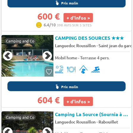
Prix malin
600 €
+ d'infos >
6.4/10
398 AVIS SUR 5 SITES
CAMPING DES SOURCES
★★★
Camping and Co
-
Languedoc Roussillon
Saint jean du gard
Mobil home - Terrasse 4 pers.
Prix malin
604 €
+ d'infos >
Camping La Source (Sournia à 4 km)
Camping and Co
-
Languedoc Roussillon
Rabouillet