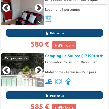
Logement 2 personnes
Prix malin
580 €
+ d'infos >
Camping La Source (17190)
★★
Camping and Co
-
Languedoc Roussillon
Rabouillet
Mobil home - Terrasse - TV 5 pers.
Prix malin
585 €
+ d'infos >