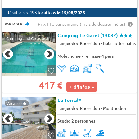
Résultats > 493 locations
le 15/08/2026
Prix TTC par semaine (Frais de dossier inclus)
PARTAGER
Camping Le Garel (13032)
★★★
Camping and Co
-
Languedoc Roussillon
Balaruc les bains
Mobil home - Terrasse 4 pers.
417 €
+ d'infos >
Le Terral*
Vacanceole
-
Languedoc Roussillon
Montpellier
Studio 2 personnes