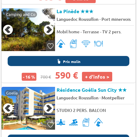
La Pinède
★★★
Camping and Co
-
Languedoc Roussillon
Port minervois
Mobil home - Terrasse - TV 2 pers.
Prix malin
590 €
+ d'infos >
- 16 %
700 €
Résidence Goélia Sun City
★★
Goelia
-
Languedoc Roussillon
Montpellier
STUDIO 2 PERS. BALCON