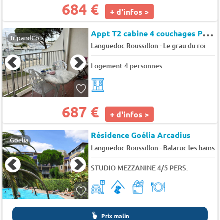
684 €
+ d'infos >
A
ppt T2 cabine 4 couchages PORT CAMARGUE - Les caravelles
TripandCo
-
Languedoc Roussillon
Le grau du roi
Logement 4 personnes
687 €
+ d'infos >
Résidence Goélia Arcadius
Goelia
-
Languedoc Roussillon
Balaruc les bains
STUDIO MEZZANINE 4/5 PERS.
Prix malin