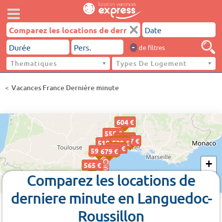
-
de filtres
Thematiques
Types De Logement
Vacances France Dernière minute
604 €
555 €
530 €
427 €
687 €
653 €
417 €
518 €
529 €
684 €
580 €
590 €
679 €
+
565 €
Comparez les locations de
−
derniere minute en Languedoc-
Roussillon