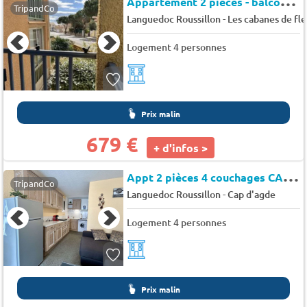
A
ppartement 2 pièces - balcon - parking - Saint Pierre la mer - Mediterranee
TripandCo
-
Languedoc Roussillon
Les cabanes de fl
Logement 4 personnes
Prix malin
679 €
+ d'infos >
A
ppt 2 pièces 4 couchages CAP D'AGDE - Le naxos
TripandCo
-
Languedoc Roussillon
Cap d'agde
Logement 4 personnes
Prix malin