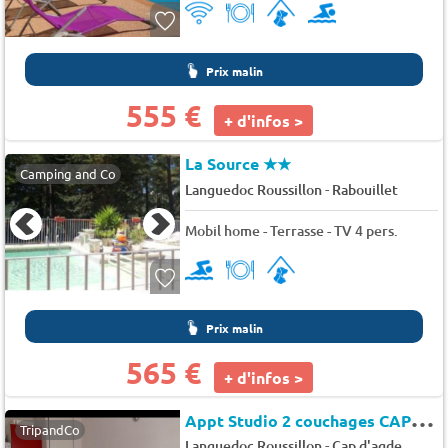
Prix malin
555 €
+ d'infos >
La Source
★★
Camping and Co
-
Languedoc Roussillon
Rabouillet
Mobil home - Terrasse - TV 4 pers.
Prix malin
565 €
+ d'infos >
A
ppt Studio 2 couchages CAP D'AGDE - Residence hotel. saint clair
TripandCo
-
Languedoc Roussillon
Cap d'agde