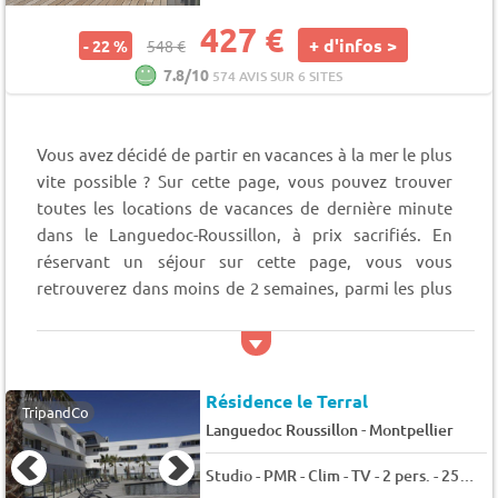
427 €
+ d'infos >
- 22 %
548 €
7.8/10
574 AVIS SUR 6 SITES
Vous avez décidé de partir en vacances à la mer le plus
vite possible ? Sur cette page, vous pouvez trouver
toutes les locations de vacances de dernière minute
dans le Languedoc-Roussillon, à prix sacrifiés. En
réservant un séjour sur cette page, vous vous
retrouverez dans moins de 2 semaines, parmi les plus
belles plages de France, et profiterez d'un climat parmi
les plus ensoleillés de l'hexagone. Réservez sans tarder
votre séjour dernière minute dans le Languedoc-
Roussillon, pour vous offrir les joies du farniente, et
Résidence le Terral
TripandCo
les plus belles vacances en bord de mer en France.
-
Languedoc Roussillon
Montpellier
Studio - PMR - Clim - TV - 2 pers. - 25m2 - Animaux admis
La presqu'île de Sète