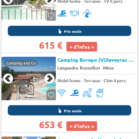
Mobil home - Terrasse - TV 6 pers.
Prix malin
615 €
+ d'infos >
Camping Borepo (Villeveyrac à 9 km)
Camping and Co
-
Languedoc Roussillon
Mèze
Mobil home - Terrasse - Clim 4 pers.
Prix malin
653 €
+ d'infos >