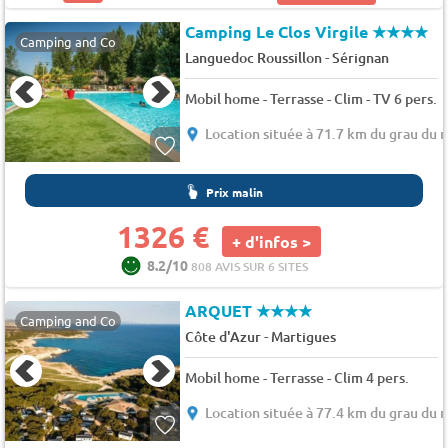
Camping Le Clos Virgile
★★★★
Camping and Co
-
Languedoc Roussillon
Sérignan
Mobil home - Terrasse - Clim - TV 6 pers.
Location située à 71.7 km du grau du r
Prix malin
1326 €
+ d'infos >
8.2/10
808 AVIS SUR 6 SITES
ARQUET
★★★★
Camping and Co
-
Côte d'Azur
Martigues
Mobil home - Terrasse - Clim 4 pers.
Location située à 77.4 km du grau du r