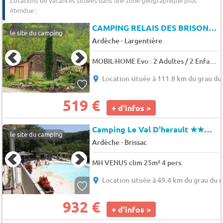
Locations de vacances situées dans une zone géographique plus
étendue :
CAMPING RELAIS DES BRISON
★
le site du camping
-
Ardèche
Largentière
MOBIL-HOME Evo : 2 Adultes / 2 Enfants - 12 ans 4 pers.
Location située à 111.8 km du grau du 
519 €
+ d'infos >
Camping Le Val D'herault
★★★★
le site du camping
-
Ardèche
Brissac
MH VENUS clim 25m² 4 pers.
Location située à 49.4 km du grau du r
932 €
+ d'infos >