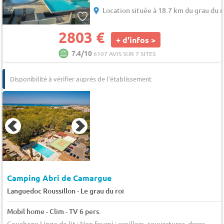
Location située à 18.7 km du grau du r
2803 €
+ d'infos >
7.4/10
6107 AVIS SUR 7 SITES
Disponibilité à vérifier auprès de l'établissement
Camping Abri de Camargue
-
Languedoc Roussillon
Le grau du roi
Mobil home - Clim - TV 6 pers.
Couchage Linge de lit : Non fourni : oreillers, couvertures, draps ...