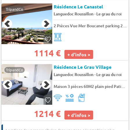
Résidence Le Canastel
TripandCo
-
Languedoc Roussillon
Le grau du roi
2 Pièces Vue Mer Boucanet parking 200m plages - 4 pers. - 36m2 - TV
1114 €
+ d'infos >
Résidence Le Grau Village
TripandCo
-
Languedoc Roussillon
Le grau du roi
Maison 3 pièces 60M2 plain pied Patio parking privé - 6 pers. - 60m2 - TV
1214 €
+ d'infos >