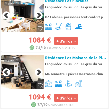
Résidence Les Floralies
TripandCo
-
Languedoc Roussillon
Le grau du roi
P2 Cabine 6 personnes tout confort parking piscine - 6 pers. - 46m2 - TV
1084 €
+ d'infos >
7.8/10
136 AVIS SUR 2 SITES
Résidence Les Maisons de la Plage
TripandCo
-
Languedoc Roussillon
Le grau du roi
Maisonnette 2 pièces mezzanine clim et parking - 5 pers. - 39m2 - TV - Animaux admis
1094 €
+ d'infos >
7.7/10
5 AVIS SUR 2 SITES