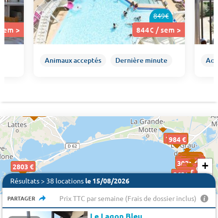
849€
 sem >
844€ / sem >
Animaux acceptés
Dernière minute
Aoû
1000 €
1114 €
984 €
302€
302€
1214 €
287€
287€
1064 €
1084 €
1014 €
1094 €
302€
302€
974 €
1044 €
287€
287€
844€
844€
302€
302€
302€
302€
+
2803 €
384€
384€
384€
261€
261€
263€
263€
−
Résultats > 38 locations
le 15/08/2026
Prix TTC par semaine (Frais de dossier inclus)
PARTAGER
Le Lagon Bleu