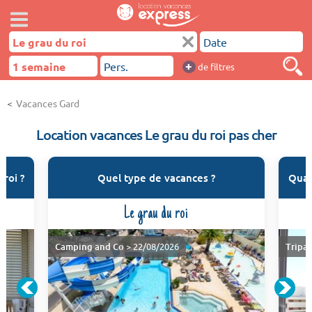
+
de filtres
Vacances Gard
Location vacances Le grau du roi pas cher
roi ?
Quel type de vacances ?
Quan
Le grau du roi
Camping and Co
> 22/08/2026
Tripa