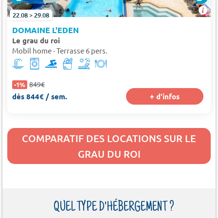
22.08 > 29.08
DOMAINE L'EDEN
Le grau du roi
Mobil home - Terrasse 6 pers.
849€
-1%
dès 844€ / sem.
+ d'infos
COMPARATIF DES LOCATIONS SUR LE
GRAU DU ROI
QUEL TYPE D'HÉBERGEMENT ?