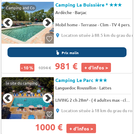
Camping La Buissière *
★★★
Camping and Co
-
Ardèche
Barjac
Mobil home - Terrasse - Clim - TV 4 pers.
Location située à 88.5 km du grau du r
Prix malin
981 €
+ d'infos >
- 10 %
1094 €
Camping Le Parc
★★★
le site du camping
-
Languedoc Roussillon
Lattes
LIVING 2 ch 28m² - ( 4 adultes max - climatisation en option) 4 pers.
Location située à 18 km du grau du roi
1000 €
+ d'infos >