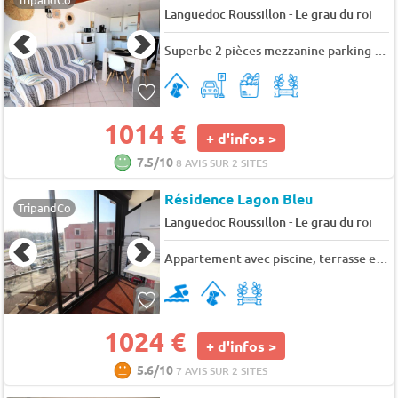
-
Languedoc Roussillon
Le grau du roi
Superbe 2 pièces mezzanine parking terrasse clim - 4 pers. - 33m2 - TV - Animaux admis
1014 €
+ d'infos >
7.5/10
8 AVIS SUR 2 SITES
Résidence Lagon Bleu
TripandCo
-
Languedoc Roussillon
Le grau du roi
Appartement avec piscine, terrasse et proche mer - 4 pers. - 30m2 - clim - TV
1024 €
+ d'infos >
5.6/10
7 AVIS SUR 2 SITES