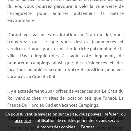
du Roi, vous pourrez parcourir à vélo la voie verte de
l’Espiguette pour admirer autrement la nature
environnante.
Durant vos vacances en location au Grau du Roi, vous
trouverez tout ce que vous désirez (commerces et
services) et vous pourrez visiter le riche patrimoine de la
ville. Pas d’inquiétudes à avoir coté logement, de
nombreux campings ainsi que des résidences et des
locations meublées seront à votre disposition pour vos
vacances au Grau du Roi.
Il y a actuellement 3007 offres de vacances sur Le Grau du
Roi vendus chez 11 sites de location tels que Tohapi, La
France Du Nord au Sud et Vacances Campings.
En poursuivant la navigation sur ce site, vous pouvez
refuser
ou
Top locations vacances sur Le Grau du Roi
accepter
l'utilisation de cookies pour mieux vous servir.
A propos des cookies
Fermer
Découvrez sur Le Grau du Roi 158 locations avec ménage