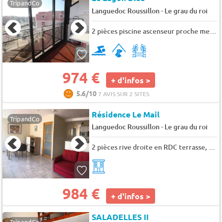
TripandCo
-
Languedoc Roussillon
Le grau du roi
2 pièces piscine ascenseur proche mer commerces - 4 pers. - 35m2 - TV
974 €
+ d'infos >
5.6/10
7 AVIS SUR 2 SITES
Résidence Le Mail
TripandCo
-
Languedoc Roussillon
Le grau du roi
2 pièces rive droite en RDC terrasse, clim et parking - 4 pers. - 30m2 - TV - Animaux admis
984 €
+ d'infos >
SALADELLES II
TripandCo