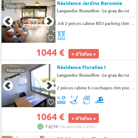
Résidence Jardins Baronnie
TripandCo
-
Languedoc Roussillon
Le grau du roi
Joli 2 pièces cabine RDJ parking clim 100m plage - 4 pers. - 30m2 - TV
1044 €
+ d'infos >
Résidence Floralies I
TripandCo
-
Languedoc Roussillon
Le grau du roi
2 pièces cabine 6 couchages clim piscine plage - 6 pers. - 30m2 - TV - Animaux admis
1064 €
+ d'infos >
7.8/10
136 AVIS SUR 2 SITES