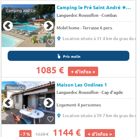
Camping le Pré Saint André
★★★
Camping and Co
-
Languedoc Roussillon
Combas
Mobil home - Terrasse 6 pers.
Location située à 31.4 km du grau du r
Prix malin
1085 €
+ d'infos >
Maison Les Ondines 1
TripandCo
-
Languedoc Roussillon
Cap d'agde
Logement 4 personnes
Location située à 59.7 km du grau du r
1144 €
+ d'infos >
- 7 %
1228 €