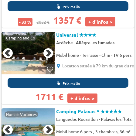
Prix malin
1357 €
+ d'infos >
- 33 %
2022 €
Universal
★★★★
Camping and Co
-
Ardèche
Allègre les fumades
Mobil home - Terrasse - Clim - TV 6 pers.
Location située à 79 km du grau du roi
Prix malin
1711 €
+ d'infos >
Camping Palavas *
★★★★★
Homair Vacances
-
Languedoc Roussillon
Palavas les flots
Mobil-home 6 pers., 3 chambres, 36 m²