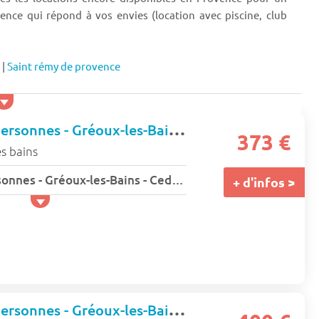
ence qui répond à vos envies (location avec piscine, club
|
Saint rémy de provence
Studio - 1 ou 2 personnes - Gréoux-les-Bains - Cedres
373 €
s bains
Studio - 1 ou 2 personnes - Gréoux-les-Bains - Cedres
+ d'infos >
Studio - 1 ou 2 personnes - Gréoux-les-Bains - Cigaloun