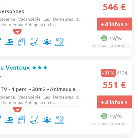
546 €
 personnes
ésidence Vacancéole Les Demeures du
+ d'infos >
 charmer par Aubignan en Pr...
7.9/10
2351 AVIS SUR 8 SITES
Du Ventoux
★★★
- 37 %
877 €
n
551 €
Maison - Terrasse - TV - 4 pers. - 30m2 - Animaux admis
ésidence Vacancéole Les Demeures du
+ d'infos >
 charmer par Aubignan en Pr...
7.9/10
2351 AVIS SUR 8 SITES