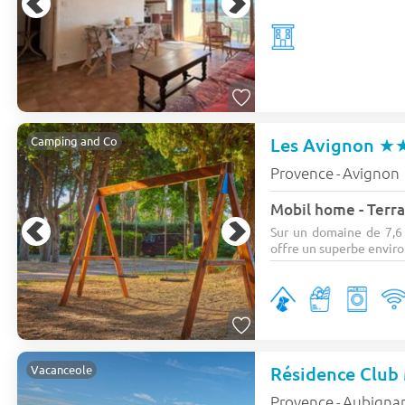
Les Avignon
★
Camping and Co
Provence
Avignon
-
Mobil home - Terra
Sur un domaine de 7,6
offre un superbe enviro
Vacanceole
Provence
Aubigna
-