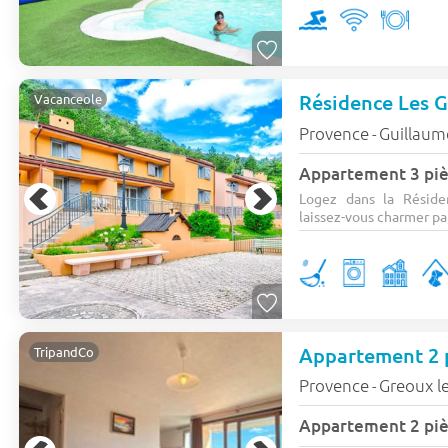
Résidence Les 
Vacanceole
Provence
Guillaum
-
Appartement 3 piè
Logez dans la Résid
laissez-vous charmer pa
TripandCo
Provence
Greoux le
-