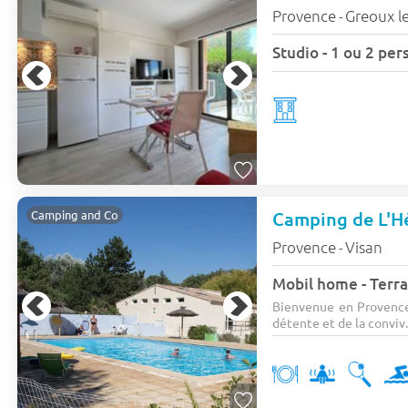
Provence
Greoux le
-
Camping de L'Hé
Camping and Co
Provence
Visan
-
Mobil home - Terra
Bienvenue en Provence 
détente et de la conviv.