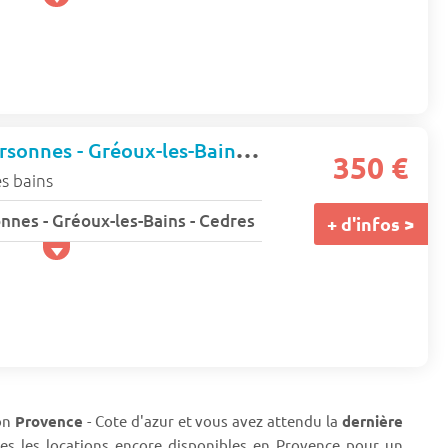
Studio - 1 à 2 personnes - Gréoux-les-Bains - Cedres
350 €
s bains
onnes - Gréoux-les-Bains - Cedres
+ d'infos >
ion
Provence
- Cote d'azur et vous avez attendu la
dernière
s les locations encore disponibles en Provence pour un