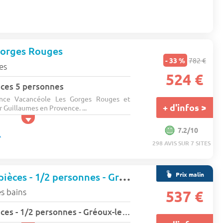
Gorges Rouges
- 33 %
782 €
es
524 €
ces 5 personnes
ence Vacancéole Les Gorges Rouges et
+ d'infos >
r Guillaumes en Provence. ...
7.2/10
298 AVIS SUR 7 SITES
Appartement 2 pièces - 1/2 personnes - Gréoux-les-Bains - San bastian
Prix malin
s bains
537 €
Appartement 2 pièces - 1/2 personnes - Gréoux-les-Bains - San bastian