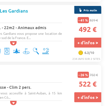
Les Gardians
Prix malin
- 41 %
829 €
rs. - 22m2 - Animaux admis
492 €
s Gardians vous propose une location de
 sud de la France. E...
+ d'infos >
6.3/10
234 AVIS SUR 2 SITES
★
- 26 %
702 €
522 €
sse - Clim 2 pers.
 vous acceuille à Saint-Auban, à 15 km
+ d'infos >
en Cô...