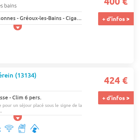
400 €
s bains
Studio - 1 ou 2 personnes - Gréoux-les-Bains - Cigaloun
+ d'infos >
rein (13134)
424 €
sse - Clim 6 pers.
+ d'infos >
pour un séjour placé sous le signe de la
..