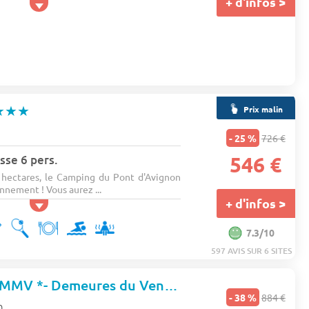
+ d'infos >
★★★
Prix malin
- 25 %
726 €
sse 6 pers.
546 €
 hectares, le Camping du Pont d'Avignon
nnement ! Vous aurez ...
+ d'infos >
7.3/10
597 AVIS SUR 6 SITES
Résidence Club MMV *- Demeures du Ventoux
★★★
- 38 %
884 €
n