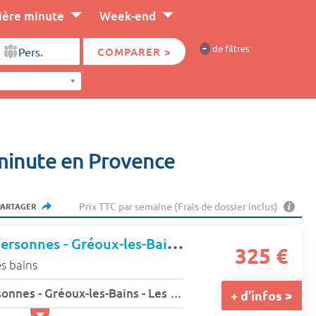
ière minute
Week-end
-
de filtres
COMPARER >
minute en Provence
Prix TTC par semaine (Frais de dossier inclus)
PARTAGER
Studio - 1 ou 2 personnes - Gréoux-les-Bains - Les jardins de cybele
325 €
s bains
Studio - 1 ou 2 personnes - Gréoux-les-Bains - Les jardins de cybele
+ d'infos >