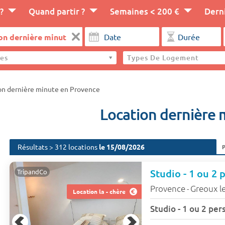
?
Quand partir ?
Semaines < 200 €
Dern
es
Types De Logement
on dernière minute en Provence
Location dernière 
Résultats > 312 locations
le 15/08/2026
TripandCo
Provence
Greoux le
-
Location la - chère