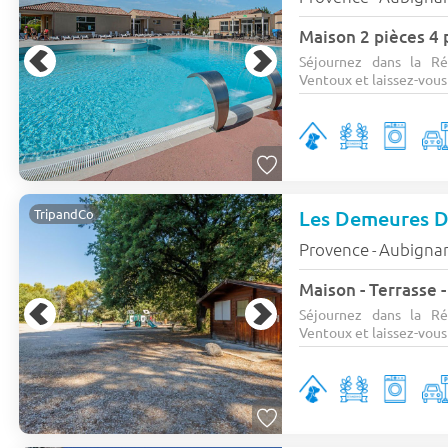
Maison 2 pièces 4
Séjournez dans la R
Ventoux et laissez-vous
Les Demeures 
TripandCo
Provence
Aubigna
-
Séjournez dans la R
Ventoux et laissez-vous