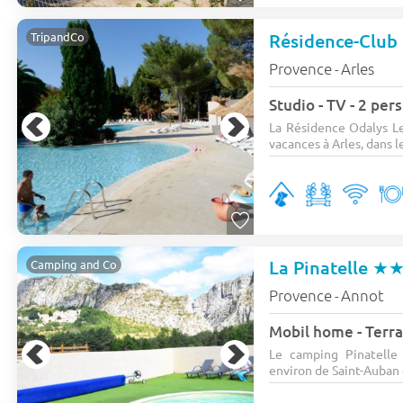
Résidence-Club 
TripandCo
Provence
Arles
-
Studio - TV - 2 pe
La Résidence Odalys Le
vacances à Arles, dans le
La Pinatelle
★
Camping and Co
Provence
Annot
-
Mobil home - Terra
Le camping Pinatelle
environ de Saint-Auban 