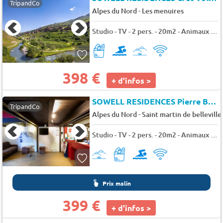
TripandCo
-
Alpes du Nord
Les menuires
Studio - TV - 2 pers. - 20m2 - Animaux admis
398 €
+ d'infos >
SOWELL RESIDENCES Pierre Blanche
TripandCo
-
Alpes du Nord
Saint martin de belleville
Studio - TV - 2 pers. - 20m2 - Animaux admis
Prix malin
399 €
+ d'infos >