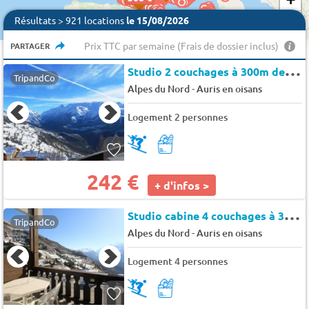
−
Résultats > 921 locations
le 15/08/2026
Prix TTC par semaine (Frais de dossier inclus)
PARTAGER
S
tudio 2 couchages à 300m des pistes - Auris en Oisans - Silenes
TripandCo
-
Alpes du Nord
Auris en oisans
Logement 2 personnes
242 €
+ d'infos >
S
tudio cabine 4 couchages à 300m des pistes - Auris en Oisans - Silenes
TripandCo
-
Alpes du Nord
Auris en oisans
Logement 4 personnes