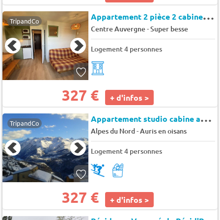
A
ppartement 2 pièce 2 cabines à 400m des pistes - Auris en Oisans - Meije ii
TripandCo
-
Centre Auvergne
Super besse
Logement 4 personnes
327 €
+ d'infos >
A
ppartement studio cabine au pied des pistes - Auris en Oisans - Nigritelles a
TripandCo
-
Alpes du Nord
Auris en oisans
Logement 4 personnes
327 €
+ d'infos >