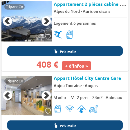
A
ppartement 2 pièces cabine 6 couchages au pied des pistes - Auris en Oisans - Martagons a
TripandCo
-
Alpes du Nord
Auris en oisans
Logement 6 personnes
Prix malin
408 €
+ d'infos >
Appart Hôtel City Centre Gare
TripandCo
-
Anjou Touraine
Angers
Studio - TV - 2 pers. - 23m2 - Animaux admis
Prix malin