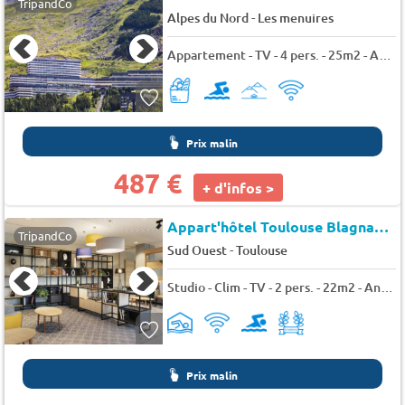
TripandCo
-
Alpes du Nord
Les menuires
Appartement - TV - 4 pers. - 25m2 - Animaux admis
Prix malin
487 €
+ d'infos >
Appart'hôtel Toulouse Blagnac Aéroport
TripandCo
-
Sud Ouest
Toulouse
Studio - Clim - TV - 2 pers. - 22m2 - Animaux admis
Prix malin