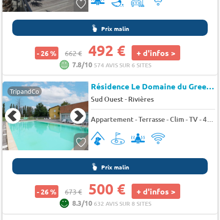
Prix malin
492 €
+ d'infos >
- 26 %
662 €
7.8/10
574 AVIS SUR 6 SITES
Résidence Le Domaine du Green*
TripandCo
-
Sud Ouest
Rivières
Appartement - Terrasse - Clim - TV - 4 pers. - 33m2 - Animaux admis
Prix malin
500 €
+ d'infos >
- 26 %
673 €
8.3/10
632 AVIS SUR 8 SITES