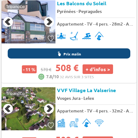
Les Balcons du Soleil
TripandCo
-
Pyrénées
Peyragudes
Appartement - TV - 4 pers. - 28m2 - Animaux admis
Prix malin
508 €
+ d'infos >
- 11 %
570 €
7.8/10
32 AVIS SUR 3 SITES
VVF Village La Valserine
TripandCo
-
Vosges Jura
Lelex
Appartement - TV - 4 pers. - 32m2 - Animaux admis