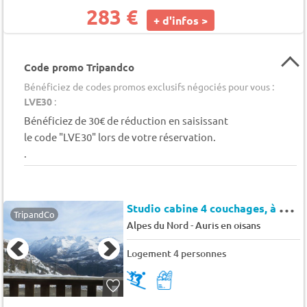
283 €
+ d'infos >
Code promo Tripandco
Bénéficiez de codes promos exclusifs négociés pour vous :
LVE30
:
Bénéficiez de 30€ de réduction en saisissant
le code "LVE30" lors de votre réservation.
.
S
tudio cabine 4 couchages, à 150m des pistes - Auris en Oisans - Campanules
TripandCo
-
Alpes du Nord
Auris en oisans
Logement 4 personnes