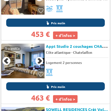
Prix malin
453 €
+ d'infos >
A
ppt Studio 2 couchages CHATELAILLON PLAGE - Chalet de jeanne d'arc
TripandCo
-
Côte atlantique
Chatelaillon
Logement 2 personnes
Prix malin
463 €
+ d'infos >
SOWELL RESIDENCES Crêt Voland