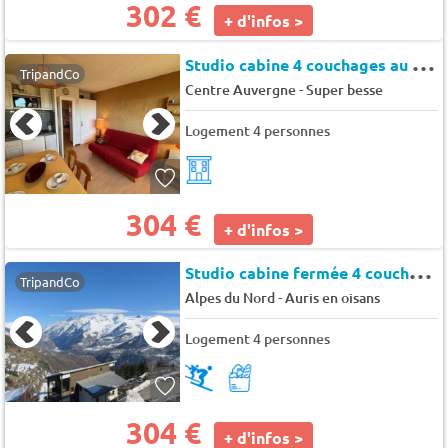
302 €
+ d'infos >
S
tudio cabine 4 couchages au pied des pistes - Auris en Oisans - Brimbelles
TripandCo
-
Centre Auvergne
Super besse
Logement 4 personnes
304 €
+ d'infos >
S
tudio cabine fermée 4 couchages au pied des pistes - Auris en Oisans - Bois gentil b
TripandCo
-
Alpes du Nord
Auris en oisans
Logement 4 personnes
304 €
+ d'infos >