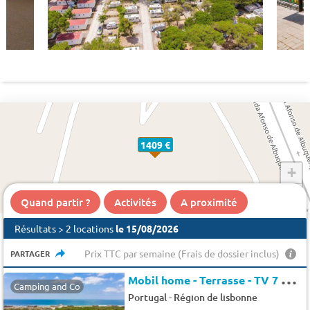
1409 €
+
−
Quand partir ?
Activités
A proximité
Résultats > 2 locations
le 15/08/2026
Prix TTC par semaine (Frais de dossier inclus)
PARTAGER
M
obil home - Terrasse - TV 7 pers.
Camping and Co
-
Portugal
Région de lisbonne