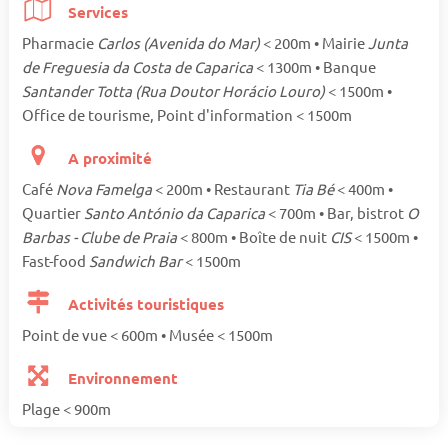
Services
Pharmacie
Carlos (Avenida do Mar)
< 200m • Mairie
Junta
de Freguesia da Costa de Caparica
< 1300m • Banque
Santander Totta (Rua Doutor Horácio Louro)
< 1500m •
Office de tourisme, Point d'information < 1500m
A proximité
Café
Nova Famelga
< 200m • Restaurant
Tia Bé
< 400m •
Quartier
Santo António da Caparica
< 700m • Bar, bistrot
O
Barbas - Clube de Praia
< 800m • Boîte de nuit
CIS
< 1500m •
Fast-food
Sandwich Bar
< 1500m
Activités touristiques
Point de vue < 600m • Musée < 1500m
Environnement
Plage < 900m