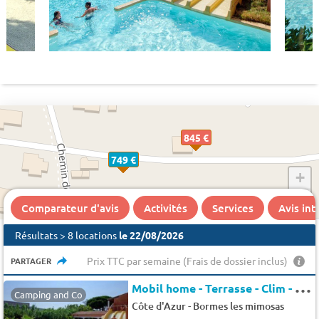
845 €
749 €
+
−
Comparateur d'avis
Activités
Services
Avis in
Résultats > 8 locations
le 22/08/2026
Prix TTC par semaine (Frais de dossier inclus)
PARTAGER
M
obil home - Terrasse - Clim - TV 4 pers.
Camping and Co
-
Côte d'Azur
Bormes les mimosas