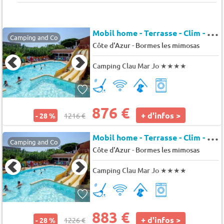
M
obil home - Terrasse - Clim - TV 8 pers.
Camping and Co
-
Côte d'Azur
Bormes les mimosas
Camping Clau Mar Jo
★★★★
876 €
+ d'infos >
- 28 %
1216 €
M
obil home - Terrasse - Clim - TV 6 pers.
Camping and Co
-
Côte d'Azur
Bormes les mimosas
Camping Clau Mar Jo
★★★★
883 €
+ d'infos >
- 28 %
1226 €