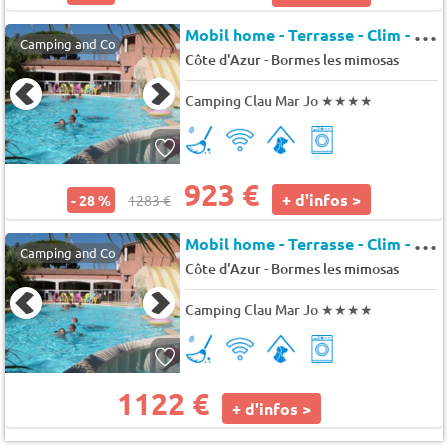
M
obil home - Terrasse - Clim - TV 8 pers.
Camping and Co
-
Côte d'Azur
Bormes les mimosas
Camping Clau Mar Jo
★★★★
923 €
+ d'infos >
- 28 %
1283 €
M
obil home - Terrasse - Clim - TV 3 pers.
Camping and Co
-
Côte d'Azur
Bormes les mimosas
Camping Clau Mar Jo
★★★★
1122 €
+ d'infos >