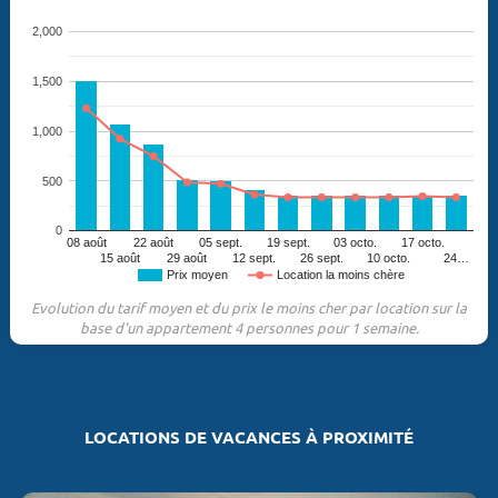
2,000
1,500
1,000
500
0
08 août
22 août
05 sept.
19 sept.
03 octo.
17 octo.
15 août
29 août
12 sept.
26 sept.
10 octo.
24…
Prix moyen
Location la moins chère
Evolution du tarif moyen et du prix le moins cher par location sur la
base d'un appartement 4 personnes pour 1 semaine.
LOCATIONS DE VACANCES À PROXIMITÉ