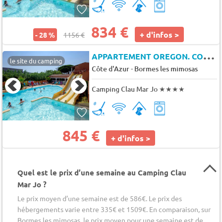
834 €
+ d'infos >
- 28 %
1156 €
A
PPARTEMENT OREGON. CONFORT 4 pers.
le site du camping
-
Côte d'Azur
Bormes les mimosas
Camping Clau Mar Jo
★★★★
845 €
+ d'infos >
Quel est le prix d’une semaine au Camping Clau
Mar Jo ?
Le prix moyen d’une semaine est de 586€. Le prix des
hébergements varie entre 335€ et 1509€. En comparaison, sur
Bormes les mimosas, le prix moyen pour une semaine est de