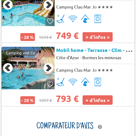
Camping Clau Mar Jo
★★★★
749 €
+ d'infos >
- 28 %
1034 €
M
obil home - Terrasse - Clim - TV 4 pers.
Camping and Co
-
Côte d'Azur
Bormes les mimosas
Camping Clau Mar Jo
★★★★
793 €
+ d'infos >
- 28 %
1097 €
COMPARATEUR D'AVIS