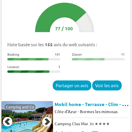
77
/
100
Note basée sur les
155
avis du web suivants :
Booking
141
Zoover
11
Locasun
3
Partager un avis
Voir les avis
M
obil home - Terrasse - Clim - TV 6 pers.
Camping and Co
-
Côte d'Azur
Bormes les mimosas
Camping Clau Mar Jo
★★★★