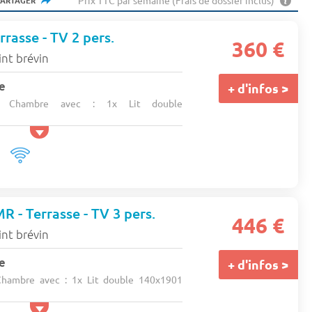
Prix TTC par semaine (Frais de dossier inclus)
PARTAGER
rasse - TV 2 pers.
360 €
int brévin
e
+ d'infos >
1 Chambre avec : 1x Lit double
R - Terrasse - TV 3 pers.
446 €
int brévin
e
+ d'infos >
hambre avec : 1x Lit double 140x1901