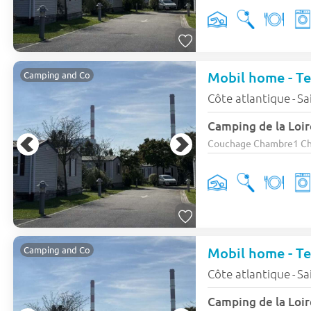
Mobil home - Ter
Camping and Co
Côte atlantique
Sa
-
Camping de la Loir
Couchage Chambre1 Cham
Mobil home - Ter
Camping and Co
Côte atlantique
Sa
-
Camping de la Loir