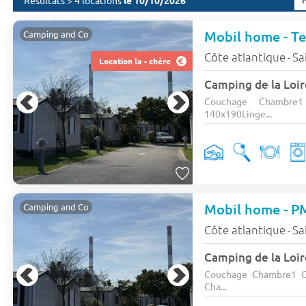
Résultats > 4 locations
le 10/10/2026
Mobil home - Ter
Camping and Co
Côte atlantique
Sa
-
Location la - chère
Camping de la Loir
Couchage Chambre
140x190Linge...
Mobil home - PM
Camping and Co
Côte atlantique
Sa
-
Camping de la Loir
Couchage Chambre1 C
Cha...