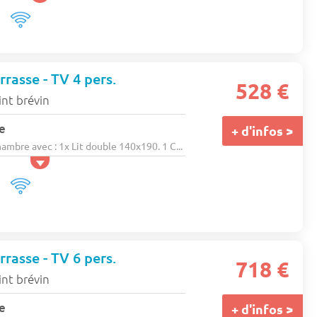
rasse - TV 4 pers.
528 €
int brévin
e
+ d'infos >
bre avec : 1x Lit double 140x190. 1 C...
rasse - TV 6 pers.
718 €
int brévin
e
+ d'infos >