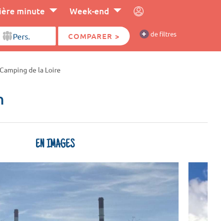
ière minute
Week-end
+
de filtres
COMPARER >
Camping de la Loire
n
EN IMAGES