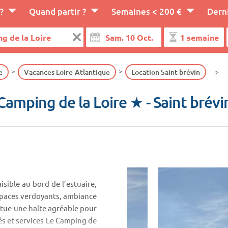
?
Quand partir ?
Semaines < 200 €
Dern
e
Vacances Loire-Atlantique
Location Saint brévin
Camping de la Loire ★
- Saint brévi
sible au bord de l’estuaire,
espaces verdoyants, ambiance
titue une halte agréable pour
tés et services Le Camping de