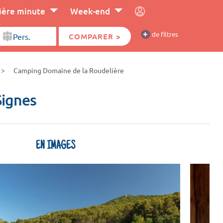
ière minute
Week-end
+
de filtres
COMPARER >
Camping Domaine de la Roudelière
Signes
EN IMAGES