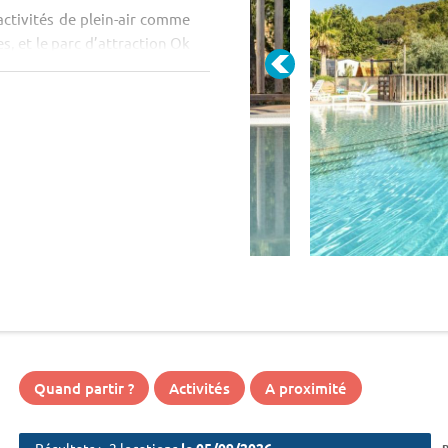
activités de plein-air comme
s, et le parc d’attraction Ok
Quand partir ?
Activités
A proximité