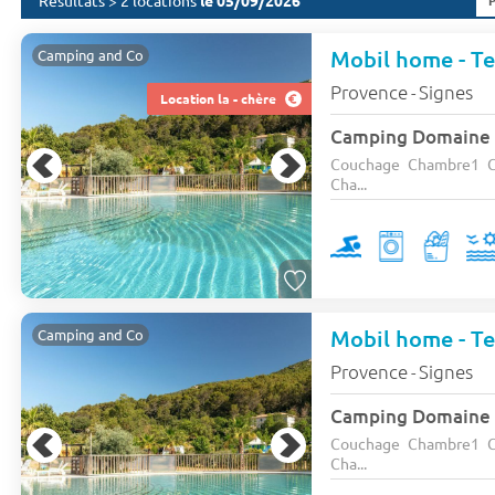
Résultats > 2 locations
le 05/09/2026
Mobil home - Te
Camping and Co
Provence
Signes
-
Location la - chère
Camping Domaine 
Couchage Chambre1 C
Cha...
Mobil home - Te
Camping and Co
Provence
Signes
-
Camping Domaine 
Couchage Chambre1 C
Cha...