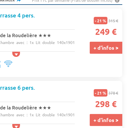
Prix TTC par semaine (Frais de dossier inclus)
PARTAGER
rrasse 4 pers.
- 21 %
315 €
249 €
de la Roudelière
★★★
hambre avec : 1x Lit double 140x1901
+ d'infos >
rrasse 6 pers.
- 21 %
378 €
298 €
de la Roudelière
★★★
hambre avec : 1x Lit double 140x1901
+ d'infos >