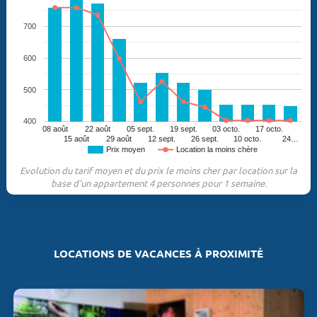
700
600
500
400
08 août
22 août
05 sept.
19 sept.
03 octo.
17 octo.
15 août
29 août
12 sept.
26 sept.
10 octo.
24…
Prix moyen
Location la moins chère
Evolution du tarif moyen et du prix le moins cher par location sur la
base d'un appartement 4 personnes pour 1 semaine.
LOCATIONS DE VACANCES À PROXIMITÉ