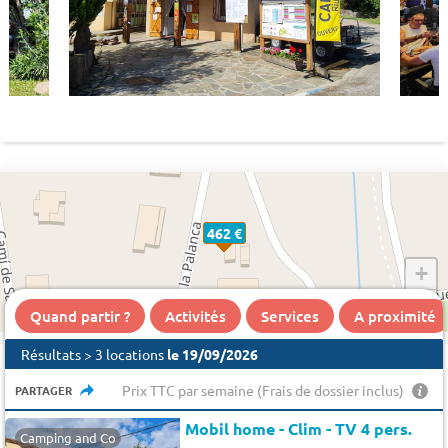
462 €
+
−
Quand partir ?
Activités
Services
A proximité
Résultats > 3 locations
le 19/09/2026
Prix TTC par semaine (Frais de dossier inclus)
PARTAGER
Mobil home - Clim - TV 4 pers.
Camping and Co