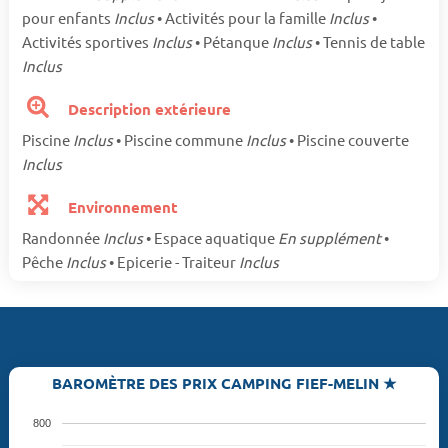
pour enfants
Inclus
• Activités pour la famille
Inclus
•
Activités sportives
Inclus
• Pétanque
Inclus
• Tennis de table
Inclus
Description extérieure
Piscine
Inclus
• Piscine commune
Inclus
• Piscine couverte
Inclus
Environnement
Randonnée
Inclus
• Espace aquatique
En supplément
•
Pêche
Inclus
• Epicerie - Traiteur
Inclus
BAROMÈTRE DES PRIX CAMPING FIEF-MELIN ★
800