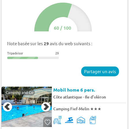
60
/
100
Note basée sur les
29
avis du web suivants :
Tripadvisor
29
Partager un avis
Mobil home 6 pers.
Camping and Co
-
Côte atlantique
Ile d'oléron
Camping Fief-Melin
★★★