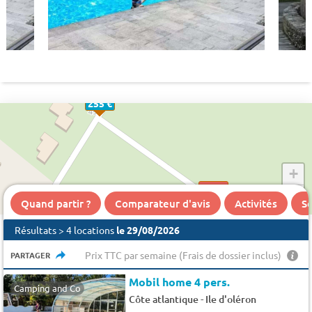
255 €
+
322 €
−
Quand partir ?
Comparateur d'avis
Activités
Se
Résultats > 4 locations
le 29/08/2026
Prix TTC par semaine (Frais de dossier inclus)
PARTAGER
Mobil home 4 pers.
Camping and Co
-
Côte atlantique
Ile d'oléron