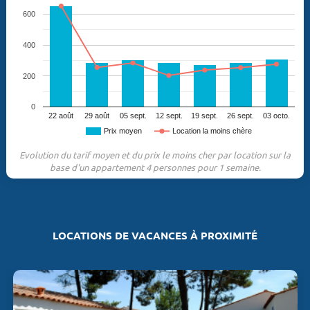
600
400
200
0
22 août
29 août
05 sept.
12 sept.
19 sept.
26 sept.
03 octo.
Prix moyen
Location la moins chère
Evolution du tarif moyen et du prix le moins cher par location sur la
base d'un appartement 4 personnes pour 1 semaine.
LOCATIONS DE VACANCES À PROXIMITÉ