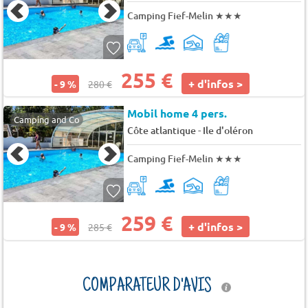
Camping Fief-Melin
★★★
255 €
+ d'infos >
- 9 %
280 €
Mobil home 4 pers.
Camping and Co
-
Côte atlantique
Ile d'oléron
Camping Fief-Melin
★★★
259 €
+ d'infos >
- 9 %
285 €
COMPARATEUR D'AVIS