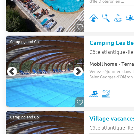
d'Ile D'oléron en ...
Camping Les B
Camping and Co
Côte atlantique
Il
-
Mobil home - Terras
Venez séjourner dans l
Saint Georges d'Oléron d
Village vacance
Camping and Co
Côte atlantique
Il
-