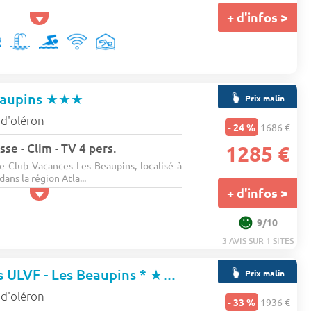
+ d'infos >
eaupins
★★★
Prix malin
e d'oléron
- 24 %
1686 €
se - Clim - TV 4 pers.
1285 €
e Club Vacances Les Beaupins, localisé à
ans la région Atla...
+ d'infos >
9/10
3 AVIS SUR 1 SITES
s ULVF - Les Beaupins *
★★★
Prix malin
e d'oléron
- 33 %
1936 €