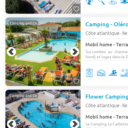
Camping - Oléro
Camping and Co
Côte atlantique
Il
-
Mobil home - Terra
Succombez au charme 
Nord) et logez dans le 
Flower Camping 
Camping and Co
Côte atlantique
Il
-
Mobil home - Terra
Le Camping La Cailletie