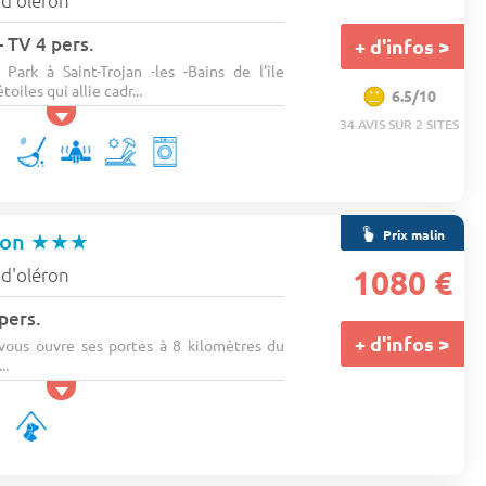
e d'oléron
- TV 4 pers.
+ d'infos >
ark à Saint-Trojan -les -Bains de l’île
oiles qui allie cadr...
6.5/10
34 AVIS SUR 2 SITES
Prix malin
ron
★★★
e d'oléron
1080 €
pers.
+ d'infos >
ous ouvre ses portes à 8 kilomètres du
..