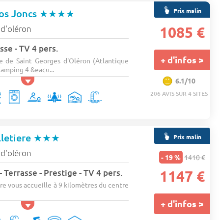
Prix malin
os Joncs
★★★★
e d'oléron
1085 €
sse - TV 4 pers.
+ d'infos >
 de Saint Georges d'Oléron (Atlantique
Camping 4 &eacu...
6.1/10
206 AVIS SUR 4 SITES
letiere
★★★
Prix malin
e d'oléron
- 19 %
1410 €
Terrasse - Prestige - TV 4 pers.
1147 €
re vous accueille à 9 kilomètres du centre
+ d'infos >