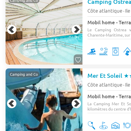
Camping Ostre
Camping and Co
Côte atlantique
Il
-
Mobil home - Terras
Le Camping Ostrea v
Charente-Maritime, sur l
Mer Et Soleil
★
Camping and Co
Côte atlantique
Il
-
Mobil home - Terra
La Camping Mer Et Sol
kilomètres du centre d'Il