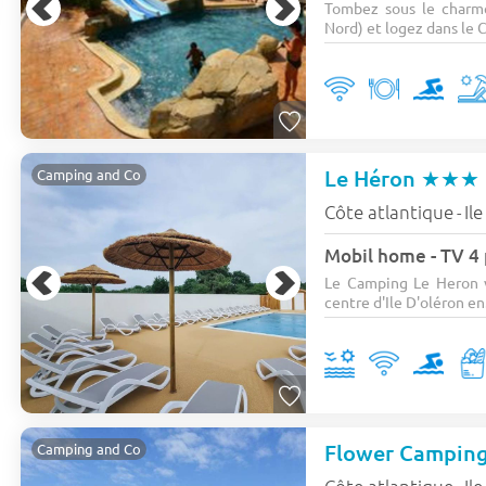
Tombez sous le charme
Nord) et logez dans le 
Le Héron
★★★
Camping and Co
Côte atlantique
Il
-
Mobil home - TV 4 
Le Camping Le Heron v
centre d'Ile D'oléron en.
Flower Camping
Camping and Co