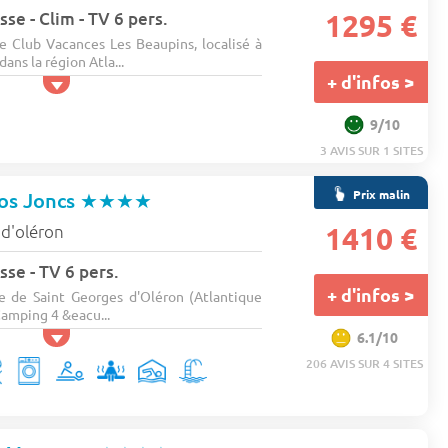
se - Clim - TV 6 pers.
1295 €
e Club Vacances Les Beaupins, localisé à
ans la région Atla...
+ d'infos >
9/10
3 AVIS SUR 1 SITES
Prix malin
os Joncs
★★★★
e d'oléron
1410 €
sse - TV 6 pers.
+ d'infos >
 de Saint Georges d'Oléron (Atlantique
Camping 4 &eacu...
6.1/10
206 AVIS SUR 4 SITES