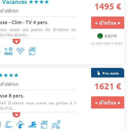
a Vacances
★★★★
1495 €
e d'oléron
se - Clim - TV 4 pers.
+ d'infos >
ous ouvre ses portes Ile D'oléron en
a Côte atlanti...
8.9/10
35 AVIS SUR 2 SITES
Prix malin
★★★★
e d'oléron
1621 €
sse 8 pers.
+ d'infos >
eil D'oleron vous ouvre ses portes à 3
e D'ol...