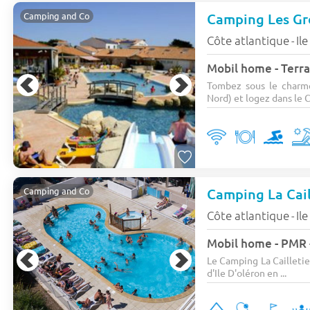
Camping Les Gr
Camping and Co
Côte atlantique
Il
-
Mobil home - Terra
Tombez sous le charme
Nord) et logez dans le 
Camping La Cail
Camping and Co
Côte atlantique
Il
-
Mobil home - PMR - 
Le Camping La Cailletie
d'Ile D'oléron en ...