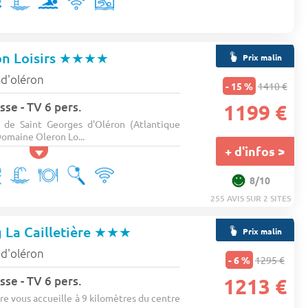
n Loisirs
★★★★
Prix malin
e d'oléron
- 15 %
1410 €
sse - TV 6 pers.
1199 €
de Saint Georges d'Oléron (Atlantique
Domaine Oleron Lo...
+ d'infos >
8/10
255 AVIS SUR 2 SITES
La Cailletière
★★★
Prix malin
e d'oléron
- 6 %
1295 €
sse - TV 6 pers.
1213 €
re vous accueille à 9 kilomètres du centre