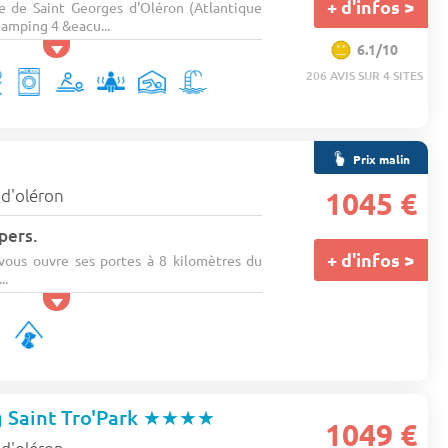
+ d'infos >
 de Saint Georges d'Oléron (Atlantique
Camping 4 &eacu...
6.1/10
206 AVIS SUR 4 SITES
Prix malin
e d'oléron
1045 €
pers.
+ d'infos >
ous ouvre ses portes à 8 kilomètres du
..
 Saint Tro'Park
★★★★
1049 €