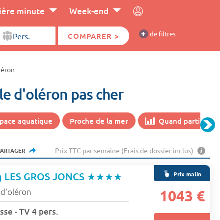
ière minute
Week-end
+
de filtres
COMPARER >
léron
le d'oléron pas cher
pace aquatique
Proche de la mer
Quand partir moins
Prix TTC par semaine (Frais de dossier inclus)
PARTAGER
Prix malin
ng LES GROS JONCS
★★★★
e d'oléron
1043 €
sse - TV 4 pers.