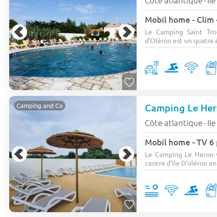
Côte atlantique
Il
-
Mobil home - Clim 
Le Camping Saint Tro P
d’Oléron est un quatre ét
Camping Le He
Camping and Co
Côte atlantique
Il
-
Mobil home - TV 6 
Le Camping Le Heron v
centre d'Ile D'oléron en.