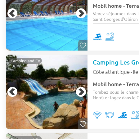
Mobil home - Terras
Venez séjourner dans l
Saint Georges d'Oléron d
Camping Les Gr
Camping and Co
Côte atlantique
Il
-
Mobil home - Terra
Tombez sous le charme
Nord) et logez dans le 