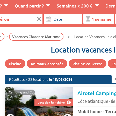
?
Quand partir ?
Semaines < 200 €
Dern
e
Vacances Charente-Maritime
Location Vacances Ile d'o
Location vacances I
Piscine
Animaux acceptés
Piscine couverte
Es
Résultats > 22 locations
le 15/08/2026
Airotel Campi
Camping and Co
Côte atlantique
Il
-
Location la - chère
Mobil home - Terra