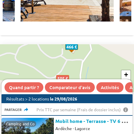
466 €
+
505 €
−
Quand partir ?
Comparateur d'avis
Activités
A 
Résultats > 2 locations
le 29/08/2026
Prix TTC par semaine (Frais de dossier inclus)
PARTAGER
M
obil home - Terrasse - TV 6 pers.
Camping and Co
-
Ardèche
Lagorce