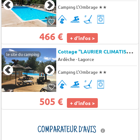
Camping L'Ombrage
★★
466 €
+ d'infos >
C
ottage "LAURIER CLIMATISATION" - 3 Chambres - Gamme CONFORT + 6 pers.
le site du camping
-
Ardèche
Lagorce
Camping L'Ombrage
★★
505 €
+ d'infos >
COMPARATEUR D'AVIS